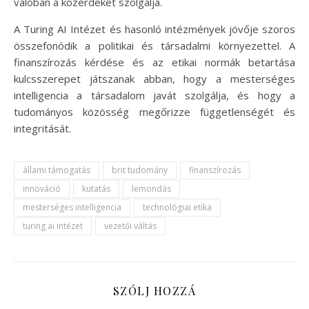
valóban a közérdeket szolgálja.
A Turing AI Intézet és hasonló intézmények jövője szoros
összefonódik a politikai és társadalmi környezettel. A
finanszírozás kérdése és az etikai normák betartása
kulcsszerepet játszanak abban, hogy a mesterséges
intelligencia a társadalom javát szolgálja, és hogy a
tudományos közösség megőrizze függetlenségét és
integritását.
állami támogatás
brit tudomány
finanszírozás
innováció
kutatás
lemondás
mesterséges intelligencia
technológiai etika
turing ai intézet
vezetői váltás
SZÓLJ HOZZÁ