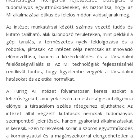
tudományos együttműködéseket, és biztosítsa, hogy az
MI alkalmazásai etikus és felelős módon valósuljanak meg.
Az intézet munkatársai között számos vezető tudós és
kutató található, akik különböző területeken, mint például a
gépi tanulás, a természetes nyelv feldolgozása és a
robotika, jártasak. Az intézet célja nemcsak az innováció
előmozdítása, hanem a közérdeklődés és a társadalmi
felelősségvállalás is. Az MI technológiák fejlesztésénél
rendkívül fontos, hogy figyelembe vegyék a társadalmi
hatásokat és az etikai normákat.
A Turing AI Intézet folyamatosan keresi azokat a
lehetőségeket, amelyek révén a mesterséges intelligencia
előnyei a társadalom széles rétegeihez eljuthatnak. Az
intézet által végzett kutatások nemcsak tudományos
szempontból jelentősek, hanem gyakorlati alkalmazásukat
is keresik. Ezen törekvések során a szoros együttműködés
a kormányzattal és a magánszektorral elengedhetetlen a