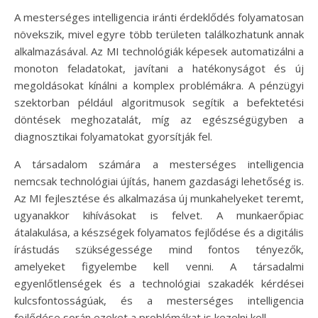
A mesterséges intelligencia iránti érdeklődés folyamatosan
növekszik, mivel egyre több területen találkozhatunk annak
alkalmazásával. Az MI technológiák képesek automatizálni a
monoton feladatokat, javítani a hatékonyságot és új
megoldásokat kínálni a komplex problémákra. A pénzügyi
szektorban például algoritmusok segítik a befektetési
döntések meghozatalát, míg az egészségügyben a
diagnosztikai folyamatokat gyorsítják fel.
A társadalom számára a mesterséges intelligencia
nemcsak technológiai újítás, hanem gazdasági lehetőség is.
Az MI fejlesztése és alkalmazása új munkahelyeket teremt,
ugyanakkor kihívásokat is felvet. A munkaerőpiac
átalakulása, a készségek folyamatos fejlődése és a digitális
írástudás szükségessége mind fontos tényezők,
amelyeket figyelembe kell venni. A társadalmi
egyenlőtlenségek és a technológiai szakadék kérdései
kulcsfontosságúak, és a mesterséges intelligencia
fejlődése során ezeket a problémákat is kezelni kell.