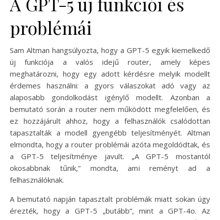
A GPT-5 új funkciói és
problémái
Sam Altman hangsúlyozta, hogy a GPT-5 egyik kiemelkedő
új funkciója a valós idejű router, amely képes
meghatározni, hogy egy adott kérdésre melyik modellt
érdemes használni: a gyors válaszokat adó vagy az
alaposabb gondolkodást igénylő modellt. Azonban a
bemutató során a router nem működött megfelelően, és
ez hozzájárult ahhoz, hogy a felhasználók csalódottan
tapasztalták a modell gyengébb teljesítményét. Altman
elmondta, hogy a router problémái azóta megoldódtak, és
a GPT-5 teljesítménye javult. „A GPT-5 mostantól
okosabbnak tűnik,” mondta, ami reményt ad a
felhasználóknak.
A bemutató napján tapasztalt problémák miatt sokan úgy
érezték, hogy a GPT-5 „butább”, mint a GPT-4o. Az