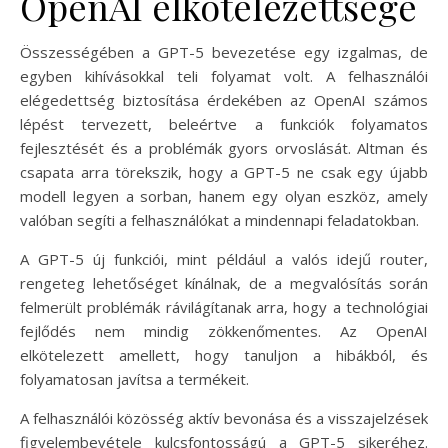
OpenAI elkötelezettsége
Összességében a GPT-5 bevezetése egy izgalmas, de
egyben kihívásokkal teli folyamat volt. A felhasználói
elégedettség biztosítása érdekében az OpenAI számos
lépést tervezett, beleértve a funkciók folyamatos
fejlesztését és a problémák gyors orvoslását. Altman és
csapata arra törekszik, hogy a GPT-5 ne csak egy újabb
modell legyen a sorban, hanem egy olyan eszköz, amely
valóban segíti a felhasználókat a mindennapi feladatokban.
A GPT-5 új funkciói, mint például a valós idejű router,
rengeteg lehetőséget kínálnak, de a megvalósítás során
felmerült problémák rávilágítanak arra, hogy a technológiai
fejlődés nem mindig zökkenőmentes. Az OpenAI
elkötelezett amellett, hogy tanuljon a hibákból, és
folyamatosan javítsa a termékeit.
A felhasználói közösség aktív bevonása és a visszajelzések
figyelembevétele kulcsfontosságú a GPT-5 sikeréhez.