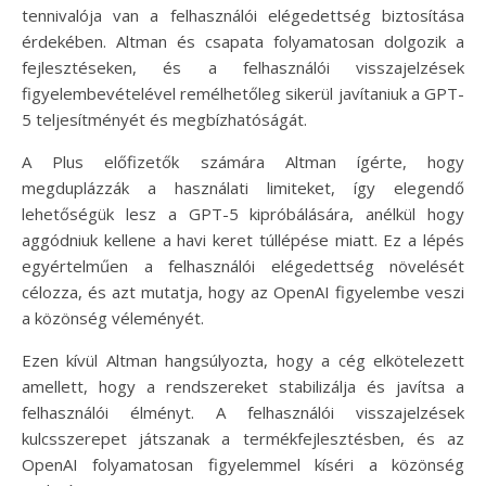
tennivalója van a felhasználói elégedettség biztosítása
érdekében. Altman és csapata folyamatosan dolgozik a
fejlesztéseken, és a felhasználói visszajelzések
figyelembevételével remélhetőleg sikerül javítaniuk a GPT-
5 teljesítményét és megbízhatóságát.
A Plus előfizetők számára Altman ígérte, hogy
megduplázzák a használati limiteket, így elegendő
lehetőségük lesz a GPT-5 kipróbálására, anélkül hogy
aggódniuk kellene a havi keret túllépése miatt. Ez a lépés
egyértelműen a felhasználói elégedettség növelését
célozza, és azt mutatja, hogy az OpenAI figyelembe veszi
a közönség véleményét.
Ezen kívül Altman hangsúlyozta, hogy a cég elkötelezett
amellett, hogy a rendszereket stabilizálja és javítsa a
felhasználói élményt. A felhasználói visszajelzések
kulcsszerepet játszanak a termékfejlesztésben, és az
OpenAI folyamatosan figyelemmel kíséri a közönség