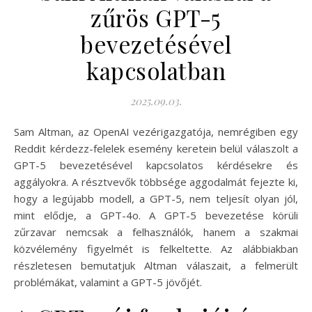
zűrös GPT-5
bevezetésével
kapcsolatban
2025.09.03.
Sam Altman, az OpenAI vezérigazgatója, nemrégiben egy
Reddit kérdezz-felelek esemény keretein belül válaszolt a
GPT-5 bevezetésével kapcsolatos kérdésekre és
aggályokra. A résztvevők többsége aggodalmát fejezte ki,
hogy a legújabb modell, a GPT-5, nem teljesít olyan jól,
mint elődje, a GPT-4o. A GPT-5 bevezetése körüli
zűrzavar nemcsak a felhasználók, hanem a szakmai
közvélemény figyelmét is felkeltette. Az alábbiakban
részletesen bemutatjuk Altman válaszait, a felmerült
problémákat, valamint a GPT-5 jövőjét.