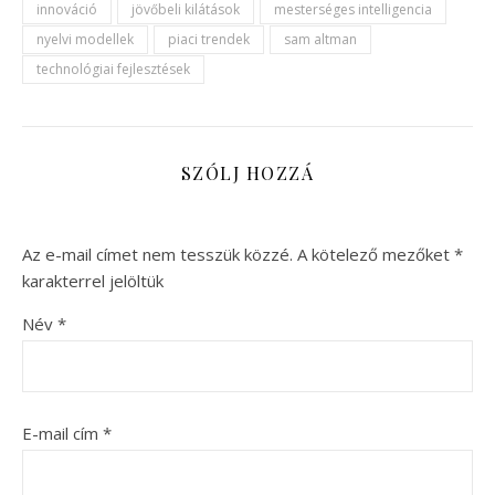
innováció
jövőbeli kilátások
mesterséges intelligencia
nyelvi modellek
piaci trendek
sam altman
technológiai fejlesztések
SZÓLJ HOZZÁ
Az e-mail címet nem tesszük közzé.
A kötelező mezőket
*
karakterrel jelöltük
Név
*
E-mail cím
*