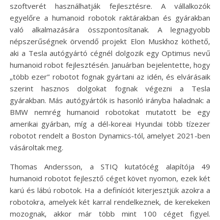
szoftverét használhatják fejlesztésre. A vállalkozók
egyelőre a humanoid robotok raktárakban és gyárakban
való alkalmazására összpontosítanak. A legnagyobb
népszerűségnek örvendő projekt Elon Muskhoz köthető,
aki a Tesla autógyártó cégnél dolgozik egy Optimus nevű
humanoid robot fejlesztésén. Januárban bejelentette, hogy
„több ezer” robotot fognak gyártani az idén, és elvárásaik
szerint hasznos dolgokat fognak végezni a Tesla
gyárakban. Más autógyártók is hasonló irányba haladnak: a
BMW nemrég humanoid robotokat mutatott be egy
amerikai gyárban, míg a dél-koreai Hyundai több tízezer
robotot rendelt a Boston Dynamics-tól, amelyet 2021-ben
vásároltak meg.
Thomas Andersson, a STIQ kutatócég alapítója 49
humanoid robotot fejlesztő céget követ nyomon, ezek két
karú és lábú robotok. Ha a definíciót kiterjesztjük azokra a
robotokra, amelyek két karral rendelkeznek, de kerekeken
mozognak, akkor már több mint 100 céget figyel.