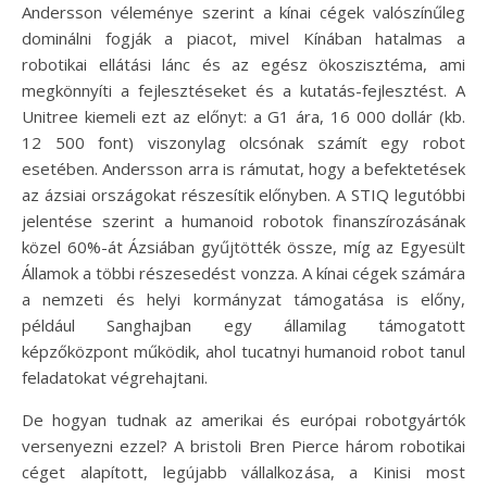
Andersson véleménye szerint a kínai cégek valószínűleg
dominálni fogják a piacot, mivel Kínában hatalmas a
robotikai ellátási lánc és az egész ökoszisztéma, ami
megkönnyíti a fejlesztéseket és a kutatás-fejlesztést. A
Unitree kiemeli ezt az előnyt: a G1 ára, 16 000 dollár (kb.
12 500 font) viszonylag olcsónak számít egy robot
esetében. Andersson arra is rámutat, hogy a befektetések
az ázsiai országokat részesítik előnyben. A STIQ legutóbbi
jelentése szerint a humanoid robotok finanszírozásának
közel 60%-át Ázsiában gyűjtötték össze, míg az Egyesült
Államok a többi részesedést vonzza. A kínai cégek számára
a nemzeti és helyi kormányzat támogatása is előny,
például Sanghajban egy államilag támogatott
képzőközpont működik, ahol tucatnyi humanoid robot tanul
feladatokat végrehajtani.
De hogyan tudnak az amerikai és európai robotgyártók
versenyezni ezzel? A bristoli Bren Pierce három robotikai
céget alapított, legújabb vállalkozása, a Kinisi most