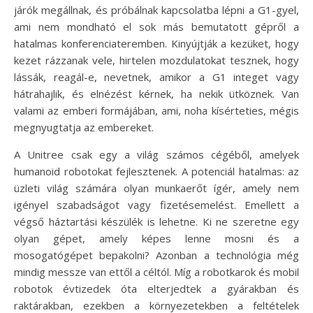
járók megállnak, és próbálnak kapcsolatba lépni a G1-gyel,
ami nem mondható el sok más bemutatott gépről a
hatalmas konferenciateremben. Kinyújtják a kezüket, hogy
kezet rázzanak vele, hirtelen mozdulatokat tesznek, hogy
lássák, reagál-e, nevetnek, amikor a G1 integet vagy
hátrahajlik, és elnézést kérnek, ha nekik ütköznek. Van
valami az emberi formájában, ami, noha kísérteties, mégis
megnyugtatja az embereket.
A Unitree csak egy a világ számos cégéből, amelyek
humanoid robotokat fejlesztenek. A potenciál hatalmas: az
üzleti világ számára olyan munkaerőt ígér, amely nem
igényel szabadságot vagy fizetésemelést. Emellett a
végső háztartási készülék is lehetne. Ki ne szeretne egy
olyan gépet, amely képes lenne mosni és a
mosogatógépet bepakolni? Azonban a technológia még
mindig messze van ettől a céltól. Míg a robotkarok és mobil
robotok évtizedek óta elterjedtek a gyárakban és
raktárakban, ezekben a környezetekben a feltételek