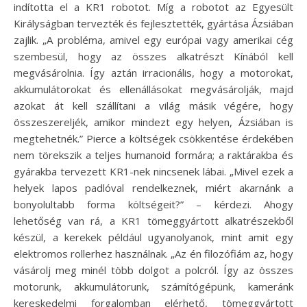
indította el a KR1 robotot. Míg a robotot az Egyesült
Királyságban tervezték és fejlesztették, gyártása Ázsiában
zajlik. „A probléma, amivel egy európai vagy amerikai cég
szembesül, hogy az összes alkatrészt Kínából kell
megvásárolnia. Így aztán irracionális, hogy a motorokat,
akkumulátorokat és ellenállásokat megvásárolják, majd
azokat át kell szállítani a világ másik végére, hogy
összeszereljék, amikor mindezt egy helyen, Ázsiában is
megtehetnék.” Pierce a költségek csökkentése érdekében
nem törekszik a teljes humanoid formára; a raktárakba és
gyárakba tervezett KR1-nek nincsenek lábai. „Mivel ezek a
helyek lapos padlóval rendelkeznek, miért akarnánk a
bonyolultabb forma költségeit?” – kérdezi. Ahogy
lehetőség van rá, a KR1 tömeggyártott alkatrészekből
készül, a kerekek például ugyanolyanok, mint amit egy
elektromos rollerhez használnak. „Az én filozófiám az, hogy
vásárolj meg minél több dolgot a polcról. Így az összes
motorunk, akkumulátorunk, számítógépünk, kameránk
kereskedelmi forgalomban elérhető, tömeggyártott