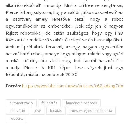
alkatrészekből áll” – mondja. Mint a Unitree versenytársai,
Pierce is hangsúlyozza, hogy a valódi „titkos összetevő” az
a szoftver, amely lehetővé teszi, hogy a robot
együttműködjön az emberekkel. „Sok cég jön ki nagyon
fejlett robotokkal, de aztán szükséges, hogy egy PhD
fokozattal rendelkező szakértő telepítse és használja őket.
Amit mi próbálunk tervezni, az egy nagyon egyszerűen
használható robot, amelyet egy átlagos raktári vagy gyári
munkás néhány óra alatt meg tud tanulni használni” –
mondja Pierce. A KR1 képes lesz végrehajtani egy
feladatot, miután az emberek 20-30
Forrás:
https://www.bbc.com/news/articles/c62jxdxng7do
automatizáció
fejlesztés
humanoid robotok
innováció
jövő
kutatás
mesterséges intelligencia
robotika