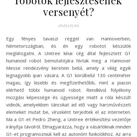
versenyét?
2025.05.10.
Egy fényes tavaszi reggel van Hannoverben,
Németországban, és én egy robotot készülök
meglátogatni. A Unitree kínai cég által fejlesztett G1
humanoid robot bemutatójára hívtak meg a Hannover
Messe rendezvény keretein belül, amely a világ egyik
legnagyobb ipari vására. A G1 körülbelül 130 centiméter
magas, így kisebb és megfizethetőbb, mint a piacon
elérhető többi humanoid robot. Rendkívül folyékony
mozgási képessége és ügyessége miatt a róla készült
videók, amelyekben táncokat ad elő vagy harcművészeti
elemeket mutat be, vírusként terjedtek el az interneten.
Ma a G1-et Pedro Zheng, a Unitree értékesítési vezetője
irányítja távolról. Elmagyarázza, hogy a vásárlóknak minden
G1-et programozniuk kell az autonóm funkciókhoz. Az arra