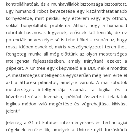
kontrollálhatóak, és a munkavállalók biztonsága biztosított.
Egy humanoid robot bevezetése egy kiszámíthatatlanabb
környezetbe, mint például egy étterem vagy egy otthon,
sokkal bonyolultabb probléma. Ahhoz, hogy a humanoid
robotok hasznosak legyenek, erősnek kell lenniük, de ez
potenciálisan veszélyessé is teheti őket – csupán az, hogy
rossz időben esnek el, máris veszélyhelyzetet teremthet.
Rengeteg munka áll még előttünk az olyan mesterséges
intelligencia fejlesztésében, amely irányítaná ezeket a
gépeket. A Unitree egyik képviselője a BBC-nek elmondta:
„A mesterséges intelligencia egyszerűen még nem érte el
azt a áttörési pillanatot, amelyre várunk. A mai robotok
mesterséges intelligenciája számára a logika és a
következtetések levonása, például összetett feladatok
logikus módon való megértése és végrehajtása, kihívást
jelent.”
Jelenleg a G1-et kutatási intézményeknek és technológiai
cégeknek értékesítik, amelyek a Unitree nyílt forráskódú