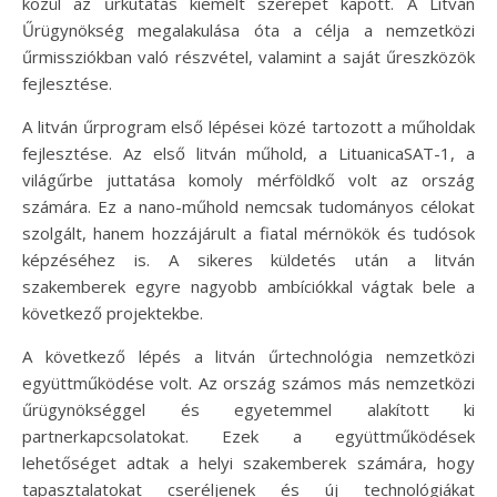
közül az űrkutatás kiemelt szerepet kapott. A Litván
Űrügynökség megalakulása óta a célja a nemzetközi
űrmissziókban való részvétel, valamint a saját űreszközök
fejlesztése.
A litván űrprogram első lépései közé tartozott a műholdak
fejlesztése. Az első litván műhold, a LituanicaSAT-1, a
világűrbe juttatása komoly mérföldkő volt az ország
számára. Ez a nano-műhold nemcsak tudományos célokat
szolgált, hanem hozzájárult a fiatal mérnökök és tudósok
képzéséhez is. A sikeres küldetés után a litván
szakemberek egyre nagyobb ambíciókkal vágtak bele a
következő projektekbe.
A következő lépés a litván űrtechnológia nemzetközi
együttműködése volt. Az ország számos más nemzetközi
űrügynökséggel és egyetemmel alakított ki
partnerkapcsolatokat. Ezek a együttműködések
lehetőséget adtak a helyi szakemberek számára, hogy
tapasztalatokat cseréljenek és új technológiákat