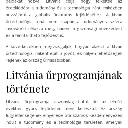
példákat hozva, Litvánia célja, hogy felkeltse az
érdeklődést a tudomány és a technológia iránt, miközben
hozzájárul a globális űrkutatás fejlődéséhez. A litván
űrtechnológia tehát nem csupán a tudományos szféra
innovációit célozza meg, hanem a gazdasági növekedést
és a fenntartható fejlődést is.
A következőkben megvizsgáljuk, hogyan alakult a litván
űrtechnológia, miként építi a jövőt, és milyen lehetőségek
rejlenek az ország űrmisszióiban.
Litvánia űrprogramjának
története
Litvánia űrprogramja viszonylag fiatal, de az elmúlt
években gyors fejlődésen ment keresztül. Az ország
függetlenségének elnyerése óta számos kezdeményezés
indult a tudomány és a technológia területén, amelyek