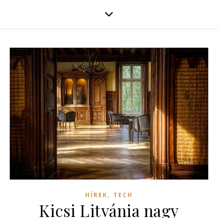
,
HÍREK
TECH
Kicsi Litvánia nagy