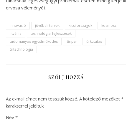
tanácsnak. Egészségügyi problémák esetén mindig kérje ki
orvosa véleményét.
innováció
jövőbeli tervek
kicsi országok
kosmosz
litvánia
technológiai fejlesztések
tudományos együttműködés
űripar
űrkutatás
űrtechnológia
SZÓLJ HOZZÁ
Az e-mail címet nem tesszük közzé.
A kötelező mezőket
*
karakterrel jelöltük
Név
*