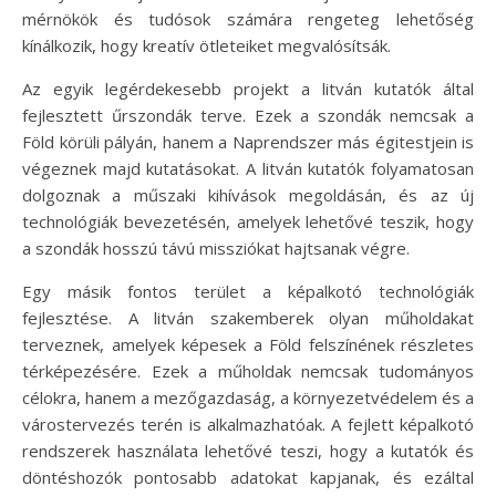
mérnökök és tudósok számára rengeteg lehetőség
kínálkozik, hogy kreatív ötleteiket megvalósítsák.
Az egyik legérdekesebb projekt a litván kutatók által
fejlesztett űrszondák terve. Ezek a szondák nemcsak a
Föld körüli pályán, hanem a Naprendszer más égitestjein is
végeznek majd kutatásokat. A litván kutatók folyamatosan
dolgoznak a műszaki kihívások megoldásán, és az új
technológiák bevezetésén, amelyek lehetővé teszik, hogy
a szondák hosszú távú missziókat hajtsanak végre.
Egy másik fontos terület a képalkotó technológiák
fejlesztése. A litván szakemberek olyan műholdakat
terveznek, amelyek képesek a Föld felszínének részletes
térképezésére. Ezek a műholdak nemcsak tudományos
célokra, hanem a mezőgazdaság, a környezetvédelem és a
várostervezés terén is alkalmazhatóak. A fejlett képalkotó
rendszerek használata lehetővé teszi, hogy a kutatók és
döntéshozók pontosabb adatokat kapjanak, és ezáltal