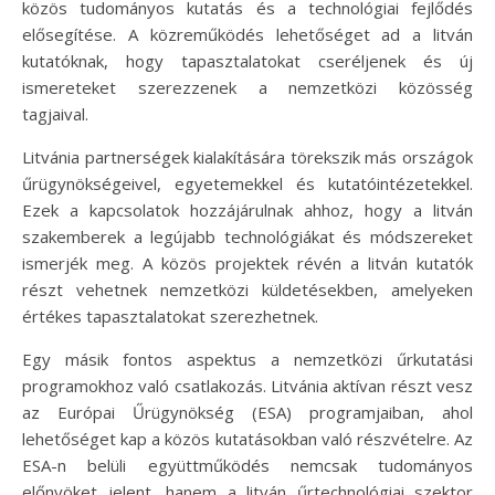
közös tudományos kutatás és a technológiai fejlődés
elősegítése. A közreműködés lehetőséget ad a litván
kutatóknak, hogy tapasztalatokat cseréljenek és új
ismereteket szerezzenek a nemzetközi közösség
tagjaival.
Litvánia partnerségek kialakítására törekszik más országok
űrügynökségeivel, egyetemekkel és kutatóintézetekkel.
Ezek a kapcsolatok hozzájárulnak ahhoz, hogy a litván
szakemberek a legújabb technológiákat és módszereket
ismerjék meg. A közös projektek révén a litván kutatók
részt vehetnek nemzetközi küldetésekben, amelyeken
értékes tapasztalatokat szerezhetnek.
Egy másik fontos aspektus a nemzetközi űrkutatási
programokhoz való csatlakozás. Litvánia aktívan részt vesz
az Európai Űrügynökség (ESA) programjaiban, ahol
lehetőséget kap a közös kutatásokban való részvételre. Az
ESA-n belüli együttműködés nemcsak tudományos
előnyöket jelent, hanem a litván űrtechnológiai szektor