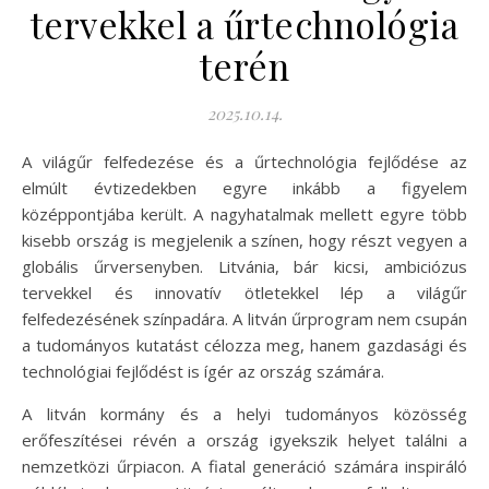
tervekkel a űrtechnológia
terén
2025.10.14.
A világűr felfedezése és a űrtechnológia fejlődése az
elmúlt évtizedekben egyre inkább a figyelem
középpontjába került. A nagyhatalmak mellett egyre több
kisebb ország is megjelenik a színen, hogy részt vegyen a
globális űrversenyben. Litvánia, bár kicsi, ambiciózus
tervekkel és innovatív ötletekkel lép a világűr
felfedezésének színpadára. A litván űrprogram nem csupán
a tudományos kutatást célozza meg, hanem gazdasági és
technológiai fejlődést is ígér az ország számára.
A litván kormány és a helyi tudományos közösség
erőfeszítései révén a ország igyekszik helyet találni a
nemzetközi űrpiacon. A fiatal generáció számára inspiráló