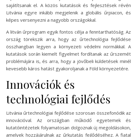
sajátítsanak el. A közös kutatások és fejlesztések révén
Litvánia egyre inkább megjelenik a globális űrpiacon, és
képes versenyezni a nagyobb országokkal.
A litván űrprogram egyik fontos célja a fenntarthatóság. Az
ország törekszik arra, hogy az űrtechnológia fejlődése
összhangban legyen a környezeti védelmi normákkal. A
kutatások során kiemelt figyelmet fordítanak az űrszemét
problémájára is, és arra, hogy a jövőbeli küldetések minél
kevesebb káros hatást gyakoroljanak a Föld környezetére.
Innovációk és
technológiai fejlődés
Litvánia űrtechnológiai fejlődése szorosan összefonódik az
innovációval. Az országban működő egyetemek és
kutatóintézetek folyamatosan dolgoznak új megoldásokon,
amelyek hozzájárulnak az űrkutatás fejlődéséhez. A fiatal