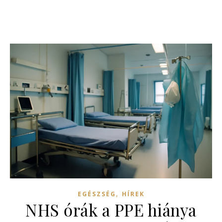
,
EGÉSZSÉG
HÍREK
NHS órák a PPE hiánya