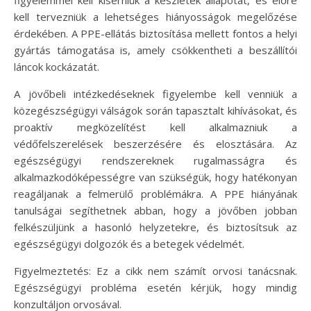
kell tervezniük a lehetséges hiányosságok megelőzése
érdekében. A PPE-ellátás biztosítása mellett fontos a helyi
gyártás támogatása is, amely csökkentheti a beszállítói
láncok kockázatát.
A jövőbeli intézkedéseknek figyelembe kell venniük a
közegészségügyi válságok során tapasztalt kihívásokat, és
proaktív megközelítést kell alkalmazniuk a
védőfelszerelések beszerzésére és elosztására. Az
egészségügyi rendszereknek rugalmasságra és
alkalmazkodóképességre van szükségük, hogy hatékonyan
reagáljanak a felmerülő problémákra. A PPE hiányának
tanulságai segíthetnek abban, hogy a jövőben jobban
felkészüljünk a hasonló helyzetekre, és biztosítsuk az
egészségügyi dolgozók és a betegek védelmét.
Figyelmeztetés: Ez a cikk nem számít orvosi tanácsnak.
Egészségügyi probléma esetén kérjük, hogy mindig
konzultáljon orvosával.