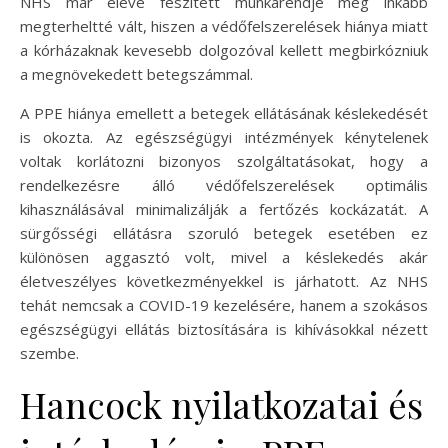
NHS már eleve feszített munkarendje még inkább
megterheltté vált, hiszen a védőfelszerelések hiánya miatt
a kórházaknak kevesebb dolgozóval kellett megbirkózniuk
a megnövekedett betegszámmal.
A PPE hiánya emellett a betegek ellátásának késlekedését
is okozta. Az egészségügyi intézmények kénytelenek
voltak korlátozni bizonyos szolgáltatásokat, hogy a
rendelkezésre álló védőfelszerelések optimális
kihasználásával minimalizálják a fertőzés kockázatát. A
sürgősségi ellátásra szoruló betegek esetében ez
különösen aggasztó volt, mivel a késlekedés akár
életveszélyes következményekkel is járhatott. Az NHS
tehát nemcsak a COVID-19 kezelésére, hanem a szokásos
egészségügyi ellátás biztosítására is kihívásokkal nézett
szembe.
Hancock nyilatkozatai és