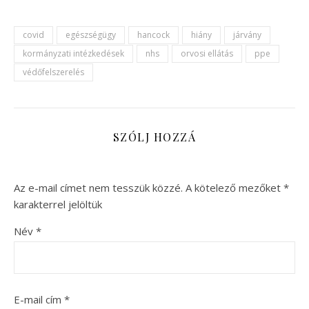
covid
egészségügy
hancock
hiány
járvány
kormányzati intézkedések
nhs
orvosi ellátás
ppe
védőfelszerelés
SZÓLJ HOZZÁ
Az e-mail címet nem tesszük közzé.
A kötelező mezőket
*
karakterrel jelöltük
Név
*
E-mail cím
*