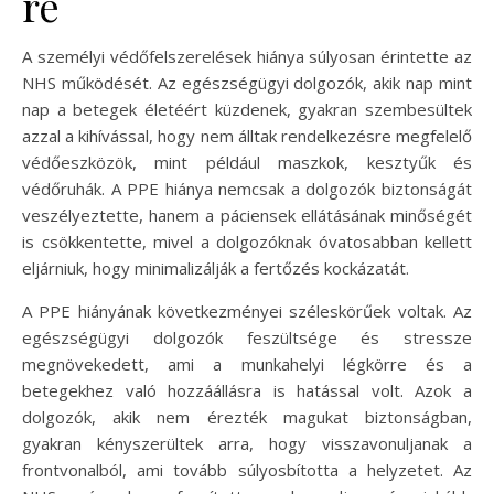
re
A személyi védőfelszerelések hiánya súlyosan érintette az
NHS működését. Az egészségügyi dolgozók, akik nap mint
nap a betegek életéért küzdenek, gyakran szembesültek
azzal a kihívással, hogy nem álltak rendelkezésre megfelelő
védőeszközök, mint például maszkok, kesztyűk és
védőruhák. A PPE hiánya nemcsak a dolgozók biztonságát
veszélyeztette, hanem a páciensek ellátásának minőségét
is csökkentette, mivel a dolgozóknak óvatosabban kellett
eljárniuk, hogy minimalizálják a fertőzés kockázatát.
A PPE hiányának következményei széleskörűek voltak. Az
egészségügyi dolgozók feszültsége és stressze
megnövekedett, ami a munkahelyi légkörre és a
betegekhez való hozzáállásra is hatással volt. Azok a
dolgozók, akik nem érezték magukat biztonságban,
gyakran kényszerültek arra, hogy visszavonuljanak a
frontvonalból, ami tovább súlyosbította a helyzetet. Az