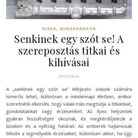
,
HÍREK
MINDENNAPOK
Senkinek egy szót se! A
szereposztás titkai és
kihívásai
2025.04.14.
A „senkinek egy szót se” kifejezés sokunk számára
ismerős lehet, különösen a mindennapi életben, amikor
szeretnénk elkerülni, hogy valaki más megtudja a titkainkat,
gondolatainkat vagy érzéseinket. Az ilyen helyzetek
gyakran feszültséget okoznak, és megkérdőjelezik a
bizalom és a nyíltság határait. Az emberek hajlamosak
titkolni a legmélyebb érzéseiket, különösen akkor, ha úgy