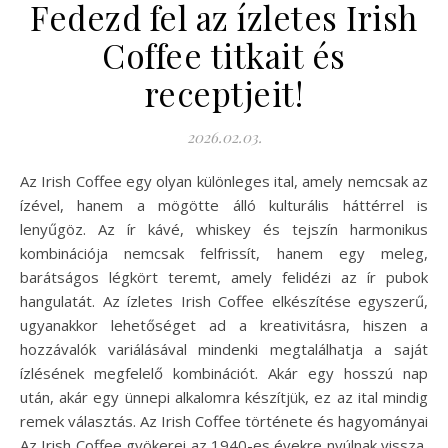
Fedezd fel az ízletes Irish
Coffee titkait és
receptjeit!
2026.02.03.
Az Irish Coffee egy olyan különleges ital, amely nemcsak az
ízével, hanem a mögötte álló kulturális háttérrel is
lenyűgöz. Az ír kávé, whiskey és tejszín harmonikus
kombinációja nemcsak felfrissít, hanem egy meleg,
barátságos légkört teremt, amely felidézi az ír pubok
hangulatát. Az ízletes Irish Coffee elkészítése egyszerű,
ugyanakkor lehetőséget ad a kreativitásra, hiszen a
hozzávalók variálásával mindenki megtalálhatja a saját
ízlésének megfelelő kombinációt. Akár egy hosszú nap
után, akár egy ünnepi alkalomra készítjük, ez az ital mindig
remek választás. Az Irish Coffee története és hagyományai
Az Irish Coffee gyökerei az 1940-es évekre nyúlnak vissza,