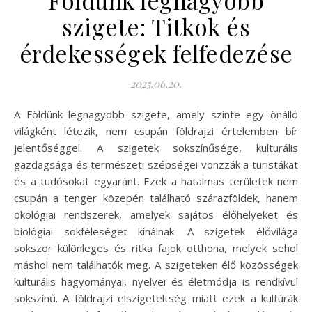
szigete: Titkok és
érdekességek felfedezése
2025.06.20.
A Földünk legnagyobb szigete, amely szinte egy önálló
világként létezik, nem csupán földrajzi értelemben bír
jelentőséggel. A szigetek sokszínűsége, kulturális
gazdagsága és természeti szépségei vonzzák a turistákat
és a tudósokat egyaránt. Ezek a hatalmas területek nem
csupán a tenger közepén található szárazföldek, hanem
ökológiai rendszerek, amelyek sajátos élőhelyeket és
biológiai sokféleséget kínálnak. A szigetek élővilága
sokszor különleges és ritka fajok otthona, melyek sehol
máshol nem találhatók meg. A szigeteken élő közösségek
kulturális hagyományai, nyelvei és életmódja is rendkívül
sokszínű. A földrajzi elszigeteltség miatt ezek a kultúrák