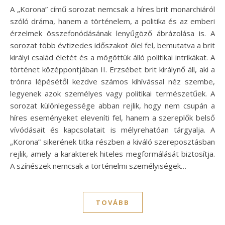
A „Korona” című sorozat nemcsak a híres brit monarchiáról
szóló dráma, hanem a történelem, a politika és az emberi
érzelmek összefonódásának lenyűgöző ábrázolása is. A
sorozat több évtizedes időszakot ölel fel, bemutatva a brit
királyi család életét és a mögöttük álló politikai intrikákat. A
történet középpontjában II. Erzsébet brit királynő áll, aki a
trónra lépésétől kezdve számos kihívással néz szembe,
legyenek azok személyes vagy politikai természetűek. A
sorozat különlegessége abban rejlik, hogy nem csupán a
híres eseményeket eleveníti fel, hanem a szereplők belső
vívódásait és kapcsolatait is mélyrehatóan tárgyalja. A
„Korona” sikerének titka részben a kiváló szereposztásban
rejlik, amely a karakterek hiteles megformálását biztosítja.
A színészek nemcsak a történelmi személyiségek…
TOVÁBB