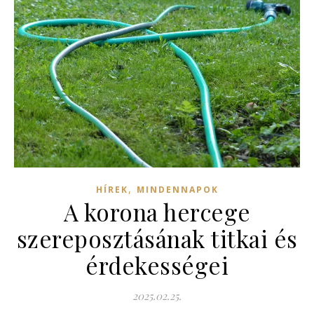
,
HÍREK
MINDENNAPOK
A korona hercege
szereposztásának titkai és
érdekességei
2025.02.25.