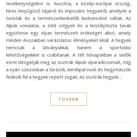
tevékenységekre is. Ausztria, a közép-európai ország,
híres lenyűgöző tájairól és impozáns hegyeiről, amelyek a
turisták és a természetkedvelők kedvencévé váltak. Az
Alpok vonulatai, a zöld völgyek és a kristálytiszta tavak
együttese egy olyan természeti örökséget alkot, amely
minden évszakban varázslatos élményeket kínál. A hegyek
nemcsak a látványukkal, hanem a sportolási
lehetőségeikkel is csábítanak. A téli hónapokban a síelők
ezrei látogatják meg az osztrák Alpok síparadicsomait, míg
a nyári szezonban a túrázók, kerékpárosok és hegymászók
fedezik fel a hegyek rejtett zugait. Az osztrák hegyek…
TOVÁBB