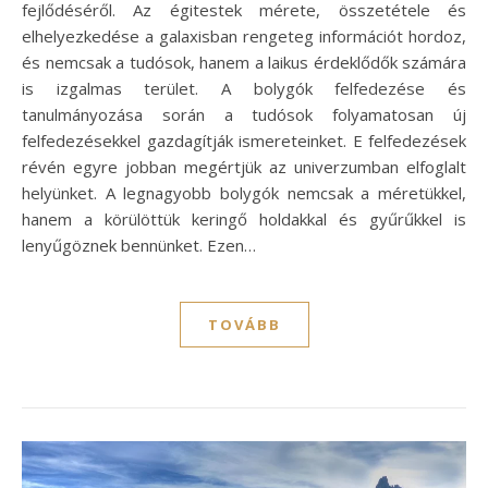
fejlődéséről. Az égitestek mérete, összetétele és
elhelyezkedése a galaxisban rengeteg információt hordoz,
és nemcsak a tudósok, hanem a laikus érdeklődők számára
is izgalmas terület. A bolygók felfedezése és
tanulmányozása során a tudósok folyamatosan új
felfedezésekkel gazdagítják ismereteinket. E felfedezések
révén egyre jobban megértjük az univerzumban elfoglalt
helyünket. A legnagyobb bolygók nemcsak a méretükkel,
hanem a körülöttük keringő holdakkal és gyűrűkkel is
lenyűgöznek bennünket. Ezen…
TOVÁBB