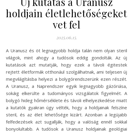
Új kutatás a Uranusz
holdjain életlehetőségeket
vet fel
2025.06.15.
A Uranusz és öt legnagyobb holdja talán nem olyan steril
világok, mint ahogy a tudósok eddig gondolták. Az új
kutatások azt mutatják, hogy ezek a távoli égitestek
rejtett életformák otthonául szolgálhatnak, ami teljesen új
megvilágításba helyezi a bolygórendszerünk ezen részét.
A Uranusz, a Naprendszer egyik legnagyobb gázóriása,
sokáig elkerülte a tudományos vizsgálatok figyelmét. A
bolygó hideg hőmérséklete és távoli elhelyezkedése miatt
a kutatók gyakran úgy vélték, hogy a holdjainak felszíne
steril, és az élet lehetősége kizárt. Azonban a legújabb
felfedezések azt sugallják, hogy a valóság ennél sokkal
bonyolultabb. A tudósok a Uranusz holdjainak geológiai