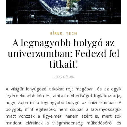
,
HÍREK
TECH
A legnagyobb bolygó az
univerzumban: Fedezd fel
titkait!
2025.06.29.
A világűr lenyűgöző titkokat rejt magában, és az egyik
legérdekesebb kérdés, ami az emberiséget foglalkoztatja,
hogy vajon mi a legnagyobb bolygó az univerzumban. A
bolygók, mint égitestek, nem csupán a látványosságuk
miatt vonzzák a figyelmet, hanem azért is, mert sok
mindent elárulnak a világmindenség működéséről és