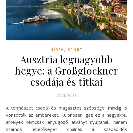
,
HÍREK
SPORT
Ausztria legnagyobb
hegye: a Großglockner
csodája és titkai
2025.06.17.
A természet csodái és magasztos szépségei mindig is
vonzották az embereket. Különösen igaz ez a hegyekre,
amelyek nemcsak lenyűgöző látványt nyújtanak, hanem
számos lehetőséget kínálnak a szabadidős