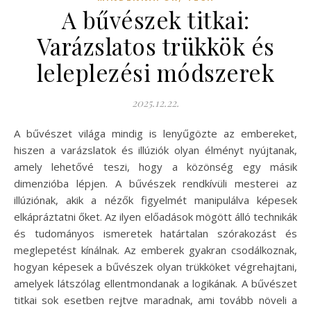
A bűvészek titkai:
Varázslatos trükkök és
leleplezési módszerek
2025.12.22.
A bűvészet világa mindig is lenyűgözte az embereket,
hiszen a varázslatok és illúziók olyan élményt nyújtanak,
amely lehetővé teszi, hogy a közönség egy másik
dimenzióba lépjen. A bűvészek rendkívüli mesterei az
illúziónak, akik a nézők figyelmét manipulálva képesek
elkápráztatni őket. Az ilyen előadások mögött álló technikák
és tudományos ismeretek határtalan szórakozást és
meglepetést kínálnak. Az emberek gyakran csodálkoznak,
hogyan képesek a bűvészek olyan trükköket végrehajtani,
amelyek látszólag ellentmondanak a logikának. A bűvészet
titkai sok esetben rejtve maradnak, ami tovább növeli a