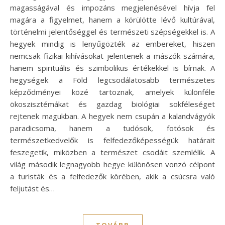
magasságával és impozáns megjelenésével hívja fel
magára a figyelmet, hanem a körülötte lévő kultúrával,
történelmi jelentőséggel és természeti szépségekkel is. A
hegyek mindig is lenyűgözték az embereket, hiszen
nemcsak fizikai kihívásokat jelentenek a mászók számára,
hanem spirituális és szimbolikus értékekkel is bírnak. A
hegységek a Föld legcsodálatosabb természetes
képződményei közé tartoznak, amelyek különféle
ökoszisztémákat és gazdag biológiai sokféleséget
rejtenek magukban. A hegyek nem csupán a kalandvágyók
paradicsoma, hanem a tudósok, fotósok és
természetkedvelők is felfedezőképességük határait
feszegetik, miközben a természet csodáit szemlélik. A
világ második legnagyobb hegye különösen vonzó célpont
a turisták és a felfedezők körében, akik a csúcsra való
feljutást és…
TOVÁBB