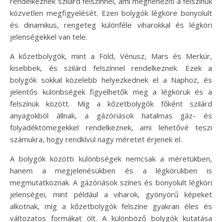
rendelkeznek szilárd felszínnel, ami megnehezíti a felszínük
közvetlen megfigyelését. Ezen bolygók légköre bonyolult
és dinamikus, rengeteg különféle viharokkal és légköri
jelenségekkel van tele.
A kőzetbolygók, mint a Föld, Vénusz, Mars és Merkúr,
kisebbek, és szilárd felszínnel rendelkeznek. Ezek a
bolygók sokkal közelebb helyezkednek el a Naphoz, és
jelentős különbségek figyelhetők meg a légkörük és a
felszínük között. Míg a kőzetbolygók főként szilárd
anyagokból állnak, a gázóriások hatalmas gáz- és
folyadéktömegekkel rendelkeznek, ami lehetővé teszi
számukra, hogy rendkívül nagy méretet érjenek el.
A bolygók közötti különbségek nemcsak a méretükben,
hanem a megjelenésükben és a légkörükben is
megmutatkoznak. A gázóriások színes és bonyolult légköri
jelenségei, mint például a viharok, gyönyörű képeket
alkotnak, míg a kőzetbolygók felszíne gyakran éles és
változatos formákat ölt. A különböző bolygók kutatása