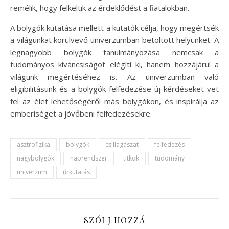
remélik, hogy felkeltik az érdeklődést a fiatalokban.
A bolygók kutatása mellett a kutatók célja, hogy megértsék
a világunkat körülvevő univerzumban betöltött helyünket. A
legnagyobb bolygók tanulmányozása nemcsak a
tudományos kíváncsiságot elégíti ki, hanem hozzájárul a
világunk megértéséhez is. Az univerzumban való
eligibilitásunk és a bolygók felfedezése új kérdéseket vet
fel az élet lehetőségéről más bolygókon, és inspirálja az
emberiséget a jövőbeni felfedezésekre.
asztrofizika
bolygók
csillagászat
felfedezés
nagybolygók
naprendszer
titkok
tudomány
univerzum
űrkutatás
SZÓLJ HOZZÁ