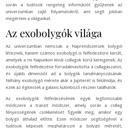
során a tudósok rengeteg információt gyűjtenek az
univerzumban zajló folyamatokról, ami segít jobban
megérteni a világunkat.
Az exobolygók világa
Az univerzumban nemcsak a Naprendszerünk bolygói
léteznek, hanem számos exobolygó is felfedezésre került,
amelyek a mi Napunkon kívüli csillagok körül keringenek. Az
exobolygók felfedezése forradalmasította a csillagászatot,
és újabb dimenziót ad a bolygók tanulmányozásának.
Néhány exobolygó mérete akár a Jupiterét is felülmúlja, és
ezek az égitestek a galaxis különböző részein találhatók.
Az exobolygók felfedezésének egyik legfontosabb
módszere a tranzit módszer, amely során a csillag
fényességének csökkenését figyelik meg, amikor egy
bolygó áthalad előtte. Ezen módszer segítségével a
tudósok képesek meghatározni a bolygó méretét,