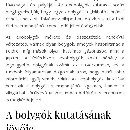
távolságát és pályáját. Az exobolygók kutatása során
megfigyelhetjük, hogy egyes bolygók a „lakható zónába”
esnek, ahol a víz folyékony állapotban létezhet, ami a földi
élet szempontjából kiemelkedő jelentőséggel bír.
Az exobolygók mérete és összetétele rendkívül
változatos. Vannak olyan bolygók, amelyek hasonlítanak a
Földre, míg mások olyan hatalmas gázóriások, mint a
Jupiter. A felfedezett exobolygók közül néhány a
legnagyobb bolygónak számít az univerzumban, és a
tudósok folyamatosan dolgoznak azon, hogy minél több
információt gyűjtsenek róluk. Az exobolygók kutatása
nemcsak a bolygók szempontjából izgalmas, hanem a
világunkat körülvevő univerzumban betöltött szerepünket
is megkérdőjelezi.
A bolygók kutatásának
jövője