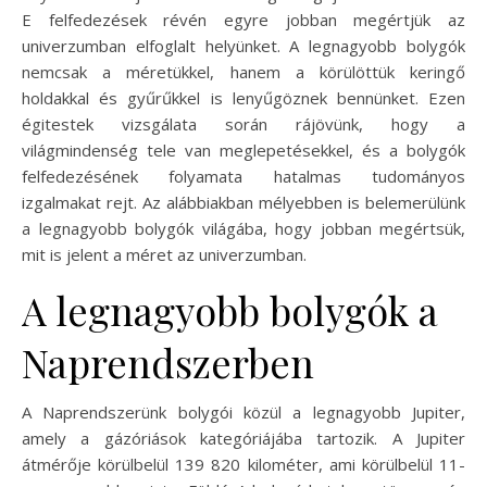
E felfedezések révén egyre jobban megértjük az
univerzumban elfoglalt helyünket. A legnagyobb bolygók
nemcsak a méretükkel, hanem a körülöttük keringő
holdakkal és gyűrűkkel is lenyűgöznek bennünket. Ezen
égitestek vizsgálata során rájövünk, hogy a
világmindenség tele van meglepetésekkel, és a bolygók
felfedezésének folyamata hatalmas tudományos
izgalmakat rejt. Az alábbiakban mélyebben is belemerülünk
a legnagyobb bolygók világába, hogy jobban megértsük,
mit is jelent a méret az univerzumban.
A legnagyobb bolygók a
Naprendszerben
A Naprendszerünk bolygói közül a legnagyobb Jupiter,
amely a gázóriások kategóriájába tartozik. A Jupiter
átmérője körülbelül 139 820 kilométer, ami körülbelül 11-