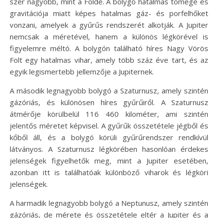
szer nagyobb, mint a Földé. A bolygó hatalmas tömege és
gravitációja miatt képes hatalmas gáz- és porfelhőket
vonzani, amelyek a gyűrűs rendszerét alkotják. A Jupiter
nemcsak a méretével, hanem a különös légkörével is
figyelemre méltó. A bolygón található híres Nagy Vörös
Folt egy hatalmas vihar, amely több száz éve tart, és az
egyik legismertebb jellemzője a Jupiternek.
A második legnagyobb bolygó a Szaturnusz, amely szintén
gázóriás, és különösen híres gyűrűiről. A Szaturnusz
átmérője körülbelül 116 460 kilométer, ami szintén
jelentős méretet képvisel. A gyűrűk összetétele jégből és
kőből áll, és a bolygó körüli gyűrűrendszer rendkívül
látványos. A Szaturnusz légkörében hasonlóan érdekes
jelenségek figyelhetők meg, mint a Jupiter esetében,
azonban itt is találhatóak különböző viharok és légköri
jelenségek.
A harmadik legnagyobb bolygó a Neptunusz, amely szintén
gázóriás, de mérete és összetétele eltér a Jupiter és a