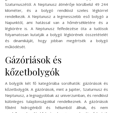
Szaturnuszétól. A Neptunusz átmérője körülbelül 49 244
kilométer, és a bolygó rendkívül szeles légkörrel
rendelkezik. A Neptunusz a legmesszebb eső bolygó a
Napunktól, ami hatással van a hőmérsékletére és a
légkörére is. A Neptunusz felfedezése óta a tudósok
folyamatosan kutatják a bolygó légkörének összetételét
és dinamikáját, hogy jobban megértsék a bolygó
működését.
Gázóriások és
kőzetbolygók
A bolygók két fő kategóriába sorolhatók: gázóriások és
kőzetbolygók. A gázóriások, mint a Jupiter, Szaturnusz és
Neptunusz, a legnagyobbak az univerzumban, és rendkívül
különleges tulajdonságokkal rendelkeznek. A gázóriások
főként hidrogénből és héliumból állnak, és nem