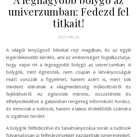
univerzumban: Fedezd fel
titkait!
2025.06.29.
A világűr lenyűgöző titkokat rejt magában, és az egyik
legérdekesebb kérdés, ami az emberiséget foglalkoztatja,
hogy vajon mi a legnagyobb bolygó az univerzumban. A
bolygók, mint égitestek, nem csupán a látványosságuk
miatt vonzzák a figyelmet, hanem azért is, mert sok
mindent elárulnak a világmindenség működéséről és
fejlődéséről. Az égitestek mérete, összetétele és
elhelyezkedése a galaxisban rengeteg információt hordoz,
és nemcsak a tudósok, hanem a laikus érdeklődők számára
is izgalmas terület.
A bolygók felfedezése és tanulmányozása során a tudósok
folyamatosan új felfedezésekkel gazdagítják ismereteinket.