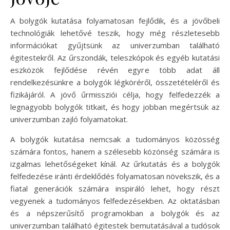
A bolygók kutatása folyamatosan fejlődik, és a jövőbeli
technológiák lehetővé teszik, hogy még részletesebb
információkat gyűjtsünk az univerzumban található
égitestekről. Az űrszondák, teleszkópok és egyéb kutatási
eszközök fejlődése révén egyre több adat áll
rendelkezésünkre a bolygók légköréről, összetételéről és
fizikájáról. A jövő űrmissziói célja, hogy felfedezzék a
legnagyobb bolygók titkait, és hogy jobban megértsük az
univerzumban zajló folyamatokat.
A bolygók kutatása nemcsak a tudományos közösség
számára fontos, hanem a szélesebb közönség számára is
izgalmas lehetőségeket kínál. Az űrkutatás és a bolygók
felfedezése iránti érdeklődés folyamatosan növekszik, és a
fiatal generációk számára inspiráló lehet, hogy részt
vegyenek a tudományos felfedezésekben. Az oktatásban
és a népszerűsítő programokban a bolygók és az
univerzumban található égitestek bemutatásával a tudósok