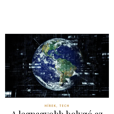
,
HÍREK
TECH
A legnagyobb bolygó az