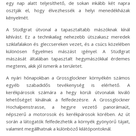
egy nap alatt teljesíthető, de sokan inkább két napra
osztják el, hogy élvezhessék a helyi menedékházak
kényelmét.
A Stüdlgrat útvonal a tapasztaltabb mászóknak kínál
kihívást. Ez a technikailag nehezebb útszakasz meredek
sziklafalakon és gleccsereken vezet, és a csúcs közelében
különösen figyelmes mászást igényel. A Stüdlgrat
mászását általában tapasztalt hegymászókkal érdemes
megtenni, akik jól ismerik a területet.
A nyári hónapokban a Grossglockner környékén számos
egyéb szabadidős tevékenység is elérhető. A
kerékpárosok számára a hegy körüli útvonalak kiváló
lehetőséget kínálnak a felfedezésre. A Grossglockner
Hochalpenstrasse, a hegyre vezető panorámaút,
népszerű a motorosok és kerékpárosok körében. Az út
során a látogatók felfedezhetik a környék gyönyörű tájait,
valamint megállhatnak a különböző kilátópontoknál.