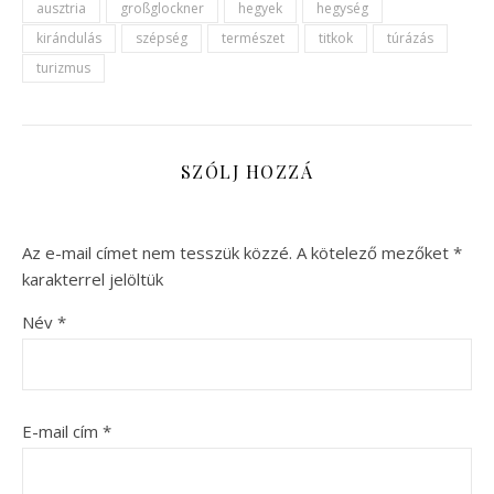
ausztria
großglockner
hegyek
hegység
kirándulás
szépség
természet
titkok
túrázás
turizmus
SZÓLJ HOZZÁ
Az e-mail címet nem tesszük közzé.
A kötelező mezőket
*
karakterrel jelöltük
Név
*
E-mail cím
*