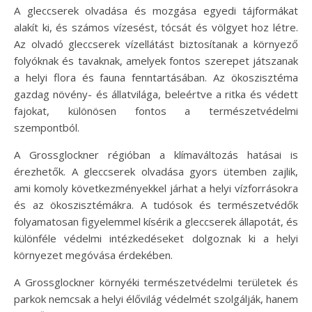
A gleccserek olvadása és mozgása egyedi tájformákat
alakít ki, és számos vízesést, tócsát és völgyet hoz létre.
Az olvadó gleccserek vízellátást biztosítanak a környező
folyóknak és tavaknak, amelyek fontos szerepet játszanak
a helyi flora és fauna fenntartásában. Az ökoszisztéma
gazdag növény- és állatvilága, beleértve a ritka és védett
fajokat, különösen fontos a természetvédelmi
szempontból.
A Grossglockner régióban a klímaváltozás hatásai is
érezhetők. A gleccserek olvadása gyors ütemben zajlik,
ami komoly következményekkel járhat a helyi vízforrásokra
és az ökoszisztémákra. A tudósok és természetvédők
folyamatosan figyelemmel kísérik a gleccserek állapotát, és
különféle védelmi intézkedéseket dolgoznak ki a helyi
környezet megóvása érdekében.
A Grossglockner környéki természetvédelmi területek és
parkok nemcsak a helyi élővilág védelmét szolgálják, hanem