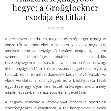
hegye: a Großglockner
csodája és titkai
2025.06.17.
A természet csodái és magasztos szépségei mindig is
vonzották az embereket. Különösen igaz ez a hegyekre,
amelyek nemcsak lenyűgöző látványt nyújtanak, hanem
számos lehetőséget kínálnak a szabadidős
tevékenységekre is. Ausztria, a közép-európai ország,
híres lenyűgöző tájairól és impozáns hegyeiről, amelyek a
turisták és a természetkedvelők kedvencévé váltak. Az
Alpok vonulatai, a zöld völgyek és a kristálytiszta tavak
együttese egy olyan természeti örökséget alkot, amely
minden évszakban varázslatos élményeket kínál.
A hegyek nemcsak a látványukkal, hanem a sportolási
lehetőségeikkel is csábítanak. A téli hónapokban a síelők