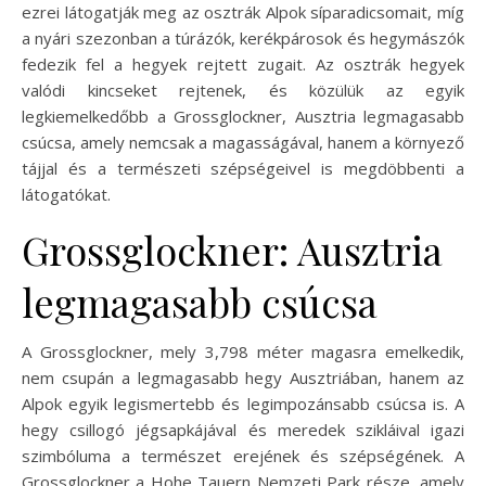
ezrei látogatják meg az osztrák Alpok síparadicsomait, míg
a nyári szezonban a túrázók, kerékpárosok és hegymászók
fedezik fel a hegyek rejtett zugait. Az osztrák hegyek
valódi kincseket rejtenek, és közülük az egyik
legkiemelkedőbb a Grossglockner, Ausztria legmagasabb
csúcsa, amely nemcsak a magasságával, hanem a környező
tájjal és a természeti szépségeivel is megdöbbenti a
látogatókat.
Grossglockner: Ausztria
legmagasabb csúcsa
A Grossglockner, mely 3,798 méter magasra emelkedik,
nem csupán a legmagasabb hegy Ausztriában, hanem az
Alpok egyik legismertebb és legimpozánsabb csúcsa is. A
hegy csillogó jégsapkájával és meredek szikláival igazi
szimbóluma a természet erejének és szépségének. A
Grossglockner a Hohe Tauern Nemzeti Park része, amely