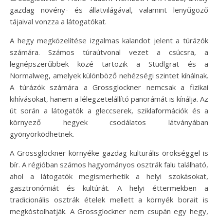
gazdag növény- és állatvilágával, valamint lenyűgöző
tájaival vonzza a látogatókat.
A hegy megközelítése izgalmas kalandot jelent a túrázók
számára. Számos túraútvonal vezet a csúcsra, a
legnépszerűbbek közé tartozik a Stüdlgrat és a
Normalweg, amelyek különböző nehézségi szintet kínálnak.
A túrázók számára a Grossglockner nemcsak a fizikai
kihívásokat, hanem a lélegzetelállító panorámát is kínálja. Az
út során a látogatók a gleccserek, sziklaformációk és a
környező hegyek csodálatos látványában
gyönyörködhetnek.
A Grossglockner környéke gazdag kulturális örökséggel is
bír. A régióban számos hagyományos osztrák falu található,
ahol a látogatók megismerhetik a helyi szokásokat,
gasztronómiát és kultúrát. A helyi éttermekben a
tradicionális osztrák ételek mellett a környék borait is
megkóstolhatják. A Grossglockner nem csupán egy hegy,