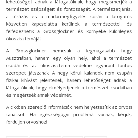
lehetőséget adnak a látogatóknak, hogy megismerjék a
természet szépségeit és fontosságát. A természetjárás,
a túrázás és a madármegfigyelés során a látogatók
közvetlen kapcsolatba kerülnek a természettel, és
felfedezhetik a Grossglockner és környéke különleges
ökoszisztémáját.
A Grossglockner nemcsak a legmagasabb hegy
Ausztriában, hanem egy olyan hely, ahol a természet
csodái és az ökoszisztéma védelme egyaránt fontos
szerepet játszanak. A hegy körüli kalandok nem csupán
fizikai kihívást jelentenek, hanem lehetőséget adnak a
látogatóknak, hogy elmélyedjenek a természet csodáiban
és megértsék annak védelmét.
A cikkben szereplő információk nem helyettesítik az orvosi
tanácsot. Ha egészségügyi problémái vannak, kérjük,
forduljon orvoshoz!