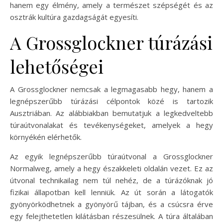
hanem egy élmény, amely a természet szépségét és az
osztrák kultúra gazdagságát egyesíti.
A Grossglockner túrázási
lehetőségei
A Grossglockner nemcsak a legmagasabb hegy, hanem a
legnépszerűbb túrázási célpontok közé is tartozik
Ausztriában. Az alábbiakban bemutatjuk a legkedveltebb
túraútvonalakat és tevékenységeket, amelyek a hegy
környékén elérhetők.
Az egyik legnépszerűbb túraútvonal a Grossglockner
Normalweg, amely a hegy északkeleti oldalán vezet. Ez az
útvonal technikailag nem túl nehéz, de a túrázóknak jó
fizikai állapotban kell lenniük. Az út során a látogatók
gyönyörködhetnek a gyönyörű tájban, és a csúcsra érve
egy felejthetetlen kilátásban részesülnek. A túra általában