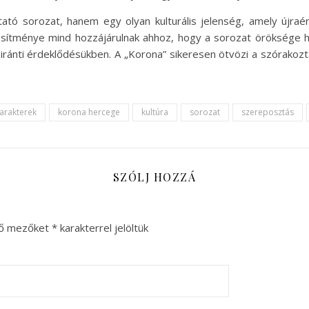
ó sorozat, hanem egy olyan kulturális jelenség, amely újraérte
jesítménye mind hozzájárulnak ahhoz, hogy a sorozat öröksége
iránti érdeklődésükben. A „Korona” sikeresen ötvözi a szórakozt
arakterek
korona hercege
kultúra
sorozat
szereposztás
SZÓLJ HOZZÁ
ző mezőket
*
karakterrel jelöltük