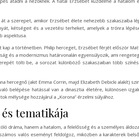
épes átadni a nézőknek. A fiatal Erzsébet küzdelme a hatalom és
i át a szerepet, amikor Erzsébet élete nehezebb szakaszaiba lé
át, kétségeit és a vezetési terheket, amelyek a trónra lépés
b aspektusa.
pet kap a történetben. Philip herceget, Erzsébet férjét először Ma
sság és a modernizmus határvonalán egyensúlyozik, ami rengeteg 
repét tölti be, a sorozat különböző szakaszaiban több színés
ana hercegnő (akit Emma Corrin, majd Elizabeth Debicki alakít) szi
 való belépése hatással van a dinasztia életére, különösen izg
atok mélysége hozzájárul a „Korona” érzelmi súlyához.
 és tematikája
zóló dráma, hanem a hatalom, a felelősség és a személyes áldoza
számos valós eseményt feldolgoz, miközben a karakterek belső 