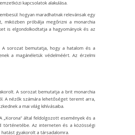
nemzetközi kapcsolatok alakulása.
 szembesül: hogyan maradhatnak relevánsak egy
t, miközben próbálja megőrizni a monarchia
ket is elgondolkodtatja a hagyományok és az
k. A sorozat bemutatja, hogy a hatalom és a
zdenek a magánéletük védelméért. Az érzelmi
akorolt. A sorozat bemutatja a brit monarchia
ól. A nézők számára lehetőséget teremt arra,
kednek a mai világ kihívásaiba.
A „Korona” által feldolgozott események és a
ád történetébe. Az interneten és a közösségi
hatást gyakorolt a társadalomra.