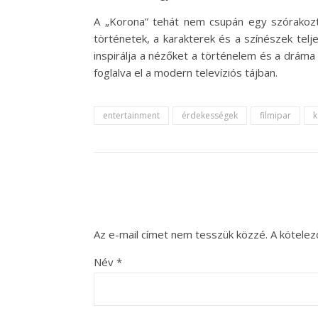
A „Korona” tehát nem csupán egy szórakoztat
történetek, a karakterek és a színészek tel
inspirálja a nézőket a történelem és a dráma 
foglalva el a modern televíziós tájban.
entertainment
érdekességek
filmipar
k
Az e-mail címet nem tesszük közzé.
A kötele
Név
*