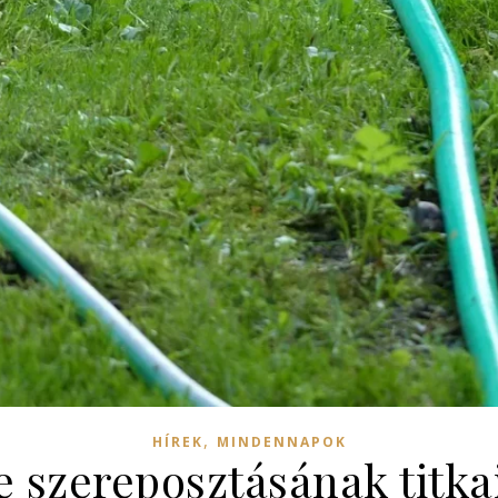
,
HÍREK
MINDENNAPOK
 szereposztásának titka