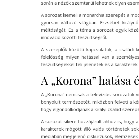
során a nézők szemtanúi lehetnek olyan esemén
A sorozat kiemeli a monarchia szerepét a mod
gyorsan változó világban. Erzsébet király
méltóságát. Ez a téma a sorozat egyik közé
innováció közötti feszültségről.
A szereplők közötti kapcsolatok, a családi
felelősség milyen hatással van a személyes
feszültségekkel teli jelenetek és a karaktere
A „Korona” hatása 
A „Korona” nemcsak a televíziós sorozatok vi
bonyolult természetét, miközben felveti a k
hogy elgondolkodjanak a királyi család szerep
A sorozat sikere hozzájárult ahhoz is, hogy
karakterek mögött álló valós történetek sok
médiában megjelenő diskurzusok, elemzések é