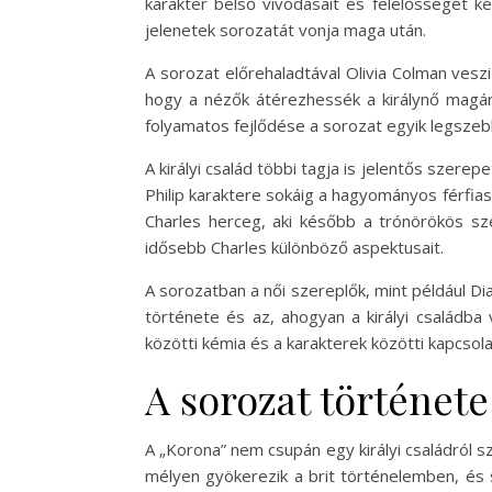
karakter belső vívódásait és felelősségét k
jelenetek sorozatát vonja maga után.
A sorozat előrehaladtával Olivia Colman vesz
hogy a nézők átérezhessék a királynő magány
folyamatos fejlődése a sorozat egyik legszeb
A királyi család többi tagja is jelentős szere
Philip karaktere sokáig a hagyományos férfia
Charles herceg, aki később a trónörökös sze
idősebb Charles különböző aspektusait.
A sorozatban a női szereplők, mint például Di
története és az, ahogyan a királyi családba
közötti kémia és a karakterek közötti kapcsol
A sorozat története
A „Korona” nem csupán egy királyi családról s
mélyen gyökerezik a brit történelemben, és 