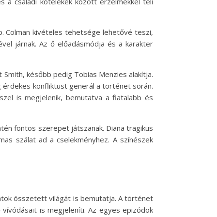
 a családi kötelékek között érzelmekkel teli
p. Colman kivételes tehetsége lehetővé teszi,
ével járnak. Az ő előadásmódja és a karakter
tt Smith, később pedig Tobias Menzies alakítja.
érdekes konfliktust generál a történet során.
szel is megjelenik, bemutatva a fiatalabb és
ntén fontos szerepet játszanak. Diana tragikus
almas szálat ad a cselekményhez. A színészek
tok összetett világát is bemutatja. A történet
vívódásait is megjeleníti. Az egyes epizódok