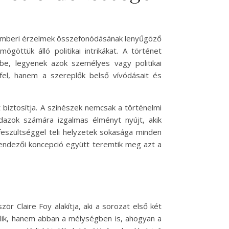
z emberi érzelmek összefonódásának lenyűgöző
göttük álló politikai intrikákat. A történet
mbe, legyenek azok személyes vagy politikai
fel, hanem a szereplők belső vívódásait és
 biztosítja. A színészek nemcsak a történelmi
ndazok számára izgalmas élményt nyújt, akik
feszültséggel teli helyzetek sokasága minden
 rendezői koncepció együtt teremtik meg azt a
ör Claire Foy alakítja, aki a sorozat első két
jlik, hanem abban a mélységben is, ahogyan a