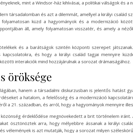
yeknek, mint a Windsor-ház kihívásai, a politikai válságok és a 
ern társadalomban és azt a dilemmát, amellyel a királyi család
nő folyamatosan küzd a hagyományok és a modernizáció közöt
ppontjában áll, amely folyamatosan visszatér, és amely a néző
 kötelékek és a barátságok szintén központi szerepet játszana
 kapcsolatokra, és hogy a királyi család tagjai mennyire kü
k közötti interakciók mind hozzájárulnak a sorozat drámaiságához.
és öröksége
lágában, hanem a társadalmi diskurzusban is jelentős hatást gy
érdéseket a hatalom, a felelősség és a modernizáció kapcsolatár
éről a 21. században, és arról, hogy a hagyományok mennyire illesz
 a közönség érdeklődése megnövekedett a brit történelem iránt. 
akat ösztönöztek arra, hogy mélyebbre ássanak a királyi csal
s vélemények is azt mutatják, hogy a sorozat milyen széleskörű 