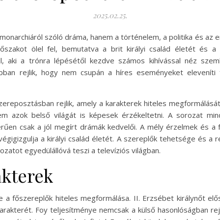
2025.02.25.
t monarchiáról szóló dráma, hanem a történelem, a politika és a
szakot ölel fel, bemutatva a brit királyi család életét és a mö
áll, aki a trónra lépésétől kezdve számos kihívással néz sze
ban rejlik, hogy nem csupán a híres eseményeket eleveníti 
szereposztásban rejlik, amely a karakterek hiteles megformálását
em azok belső világát is képesek érzékeltetni. A sorozat mi
rűen csak a jól megírt drámák kedvelői. A mély érzelmek és a 
égigizgulja a királyi család életét. A szereplők tehetsége és a
zatot egyedülállóvá teszi a televíziós világban.
akterek
 főszereplők hiteles megformálása. II. Erzsébet királynőt elősz
karakterét. Foy teljesítménye nemcsak a külső hasonlóságban re