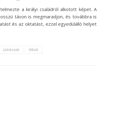
lmezte a királyi családról alkotott képet. A
 hosszú távon is megmaradjon, és továbbra is
atást és az oktatást, ezzel egyedülálló helyet
színészek
titkok