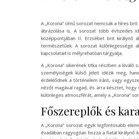
A „Korona” című sorozat nemcsak a híres bri
ábrázolása is. A sorozat több évtizedes idő
középpontjában II. Erzsébet brit királynő 
természetűek. A sorozat különlegessége ab
kapcsolatait is mélyrehatóan tárgyalja.
A „Korona” sikerének titka részben a kiváló 
személyiségek külső jeleit idézik meg, han
érdeklődnek a történelem iránt, vagy egysze
nézőt magával ragad, és arra késztet, hogy v
különleges atmoszférát, amely a „Korona” soro
Főszereplők és kar
A „Korona” sorozat egyik legfontosabb eleme a
évadában ragyogóan hozza a fiatal királynő 