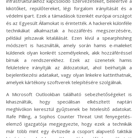
infrastruktúrákhoz kapcsolódó szervezeteket, beleértve a
kikötőket, repülőtereket, légi forgalom irányítását és a
védelmi ipart. Ezek a támadások tizenkét európai országot
és az Egyesült Államokat is érintették. A hackerek különféle
technikákat alkalmaztak a hozzáférés megszerzésére,
például jelszavak kitalálását. Ezen kívül a spearphishing
módszert is használták, amely során hamis e-maileket
küldenek olyan konkrét személyeknek, akik hozzáféréssel
bírnak a rendszerekhez. Ezek az üzenetek hamis
felületekre irányítják az áldozatokat, ahol beírhatják a
bejelentkezési adataikat, vagy olyan linkekre kattinthatnak,
amelyek kártékony szoftverek telepítésére szolgálnak.
A Microsoft Outlookban található sebezhetőségeket is
kihasználták, hogy speciálisan elkészített naptári
meghívókon keresztül gyűjtsenek be hitelesítő adatokat.
Rafe Pilling, a Sophos Counter Threat Unit fenyegetés-
elemző igazgatója megjegyezte, hogy ezek a technikák
már több mint egy évtizede a csoport alapvető taktikái