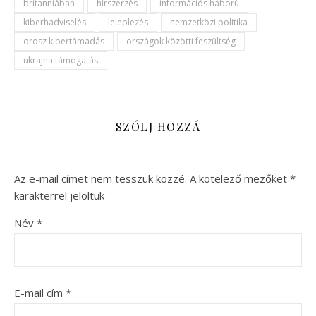
britanniában
hírszerzés
információs háború
kiberhadviselés
leleplezés
nemzetközi politika
orosz kibertámadás
országok közötti feszültség
ukrajna támogatás
SZÓLJ HOZZÁ
Az e-mail címet nem tesszük közzé.
A kötelező mezőket
*
karakterrel jelöltük
Név
*
E-mail cím
*