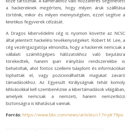
közé tartoznak. A kamerákhoz való hozzáférés segíthetett
a hackereknek megérteni, hogy milyen áruk szállítása
történik, mikor és milyen mennyiségben, ezzel segítve a
kinetikus fegyverek célzását.
A Dragos kibervédelmi cég is nyomon követte az NCSC
által jelentett hackelési tevékenységeket. Robert M. Lee, a
cég vezérigazgatója elmondta, hogy a hackerek nemcsak a
vállalati számítógépes hálózatokhoz való bejutásra
törekedtek, hanem ipari irányítási rendszerekbe is
behatoltak, ahol fontos szellemi tulajdont és információkat
lophattak el, vagy pozicionálhatták magukat zavaró
támadásokhoz. Az Egyesült Királyságnak tehát komoly
kihívásokkal kell szembenéznie a kibertámadások világában,
amelyek nemcsak a nemzeti, hanem nemzetközi
biztonságra is kihatással vannak.
Forrás:
https://www.bbc.com/news/articles/c17rrjdr79po