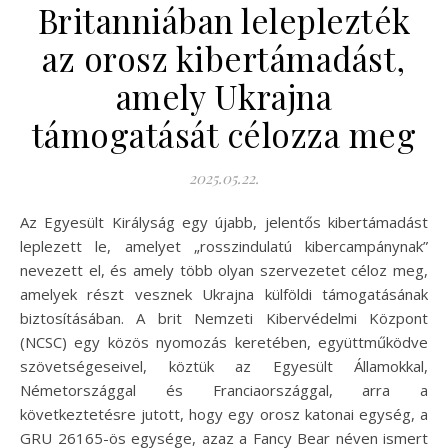
Britanniában leleplezték
az orosz kibertámadást,
amely Ukrajna
támogatását célozza meg
2025.05.22.
Az Egyesült Királyság egy újabb, jelentős kibertámadást
leplezett le, amelyet „rosszindulatú kibercampánynak”
nevezett el, és amely több olyan szervezetet céloz meg,
amelyek részt vesznek Ukrajna külföldi támogatásának
biztosításában. A brit Nemzeti Kibervédelmi Központ
(NCSC) egy közös nyomozás keretében, együttműködve
szövetségeseivel, köztük az Egyesült Államokkal,
Németországgal és Franciaországgal, arra a
következtetésre jutott, hogy egy orosz katonai egység, a
GRU 26165-ös egysége, azaz a Fancy Bear néven ismert