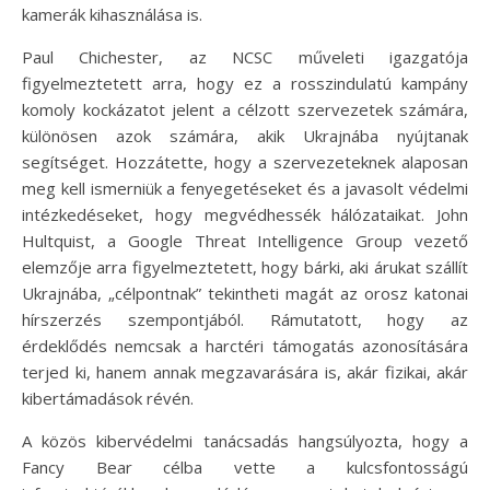
kamerák kihasználása is.
Paul Chichester, az NCSC műveleti igazgatója
figyelmeztetett arra, hogy ez a rosszindulatú kampány
komoly kockázatot jelent a célzott szervezetek számára,
különösen azok számára, akik Ukrajnába nyújtanak
segítséget. Hozzátette, hogy a szervezeteknek alaposan
meg kell ismerniük a fenyegetéseket és a javasolt védelmi
intézkedéseket, hogy megvédhessék hálózataikat. John
Hultquist, a Google Threat Intelligence Group vezető
elemzője arra figyelmeztetett, hogy bárki, aki árukat szállít
Ukrajnába, „célpontnak” tekintheti magát az orosz katonai
hírszerzés szempontjából. Rámutatott, hogy az
érdeklődés nemcsak a harctéri támogatás azonosítására
terjed ki, hanem annak megzavarására is, akár fizikai, akár
kibertámadások révén.
A közös kibervédelmi tanácsadás hangsúlyozta, hogy a
Fancy Bear célba vette a kulcsfontosságú