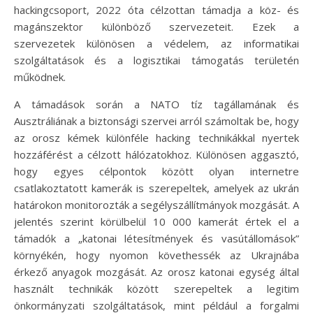
hackingcsoport, 2022 óta célzottan támadja a köz- és
magánszektor különböző szervezeteit. Ezek a
szervezetek különösen a védelem, az informatikai
szolgáltatások és a logisztikai támogatás területén
működnek.
A támadások során a NATO tíz tagállamának és
Ausztráliának a biztonsági szervei arról számoltak be, hogy
az orosz kémek különféle hacking technikákkal nyertek
hozzáférést a célzott hálózatokhoz. Különösen aggasztó,
hogy egyes célpontok között olyan internetre
csatlakoztatott kamerák is szerepeltek, amelyek az ukrán
határokon monitorozták a segélyszállítmányok mozgását. A
jelentés szerint körülbelül 10 000 kamerát értek el a
támadók a „katonai létesítmények és vasútállomások”
környékén, hogy nyomon követhessék az Ukrajnába
érkező anyagok mozgását. Az orosz katonai egység által
használt technikák között szerepeltek a legitim
önkormányzati szolgáltatások, mint például a forgalmi