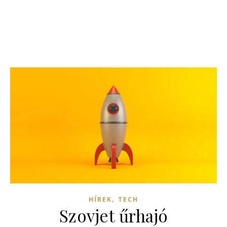
,
HÍREK
TECH
Szovjet űrhajó