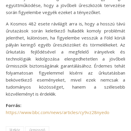
együttműködése, hogy a jövőbeli űreszközök tervezése
során figyelembe vegyék ezeket a tényezőket.
A Kosmos 482 esete rávilágít arra is, hogy a hosszú távú
űrutazások során keletkező hulladék komoly problémát
jelenthet, különösen, ha figyelembe vesszük a Föld körüli
pályán keringő egyéb űreszközöket és törmelékeket. Az
űrkutatás fejlődésével a megfelelő irányelvek és
technológiák kidolgozása elengedhetetlen a jövőbeli
űrmissziók biztonságának garantálásához. Érdemes tehát
folyamatosan figyelemmel kísérni az űrkutatásban
bekövetkező eseményeket, mivel ezek nemcsak a
tudományos közösséget, hanem a szélesebb
közvéleményt is érdeklik.
Forrás:
https://www.bbc.com/news/articles/cy9vz28nyedo
légkör
űrmisszió