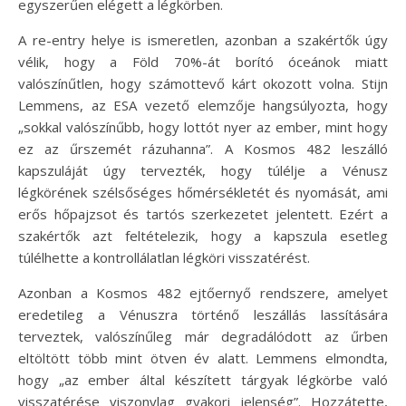
egyszerűen elégett a légkörben.
A re-entry helye is ismeretlen, azonban a szakértők úgy
vélik, hogy a Föld 70%-át borító óceánok miatt
valószínűtlen, hogy számottevő kárt okozott volna. Stijn
Lemmens, az ESA vezető elemzője hangsúlyozta, hogy
„sokkal valószínűbb, hogy lottót nyer az ember, mint hogy
ez az űrszemét rázuhanna”. A Kosmos 482 leszálló
kapszuláját úgy tervezték, hogy túlélje a Vénusz
légkörének szélsőséges hőmérsékletét és nyomását, ami
erős hőpajzsot és tartós szerkezetet jelentett. Ezért a
szakértők azt feltételezik, hogy a kapszula esetleg
túlélhette a kontrollálatlan légköri visszatérést.
Azonban a Kosmos 482 ejtőernyő rendszere, amelyet
eredetileg a Vénuszra történő leszállás lassítására
terveztek, valószínűleg már degradálódott az űrben
eltöltött több mint ötven év alatt. Lemmens elmondta,
hogy „az ember által készített tárgyak légkörbe való
visszatérése viszonylag gyakori jelenség”. Hozzátette,