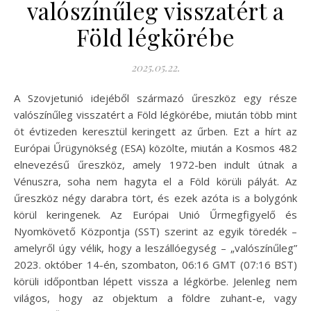
valószínűleg visszatért a
Föld légkörébe
2025.05.22.
A Szovjetunió idejéből származó űreszköz egy része
valószínűleg visszatért a Föld légkörébe, miután több mint
öt évtizeden keresztül keringett az űrben. Ezt a hírt az
Európai Űrügynökség (ESA) közölte, miután a Kosmos 482
elnevezésű űreszköz, amely 1972-ben indult útnak a
Vénuszra, soha nem hagyta el a Föld körüli pályát. Az
űreszköz négy darabra tört, és ezek azóta is a bolygónk
körül keringenek. Az Európai Unió Űrmegfigyelő és
Nyomkövető Központja (SST) szerint az egyik töredék –
amelyről úgy vélik, hogy a leszállóegység – „valószínűleg”
2023. október 14-én, szombaton, 06:16 GMT (07:16 BST)
körüli időpontban lépett vissza a légkörbe. Jelenleg nem
világos, hogy az objektum a földre zuhant-e, vagy