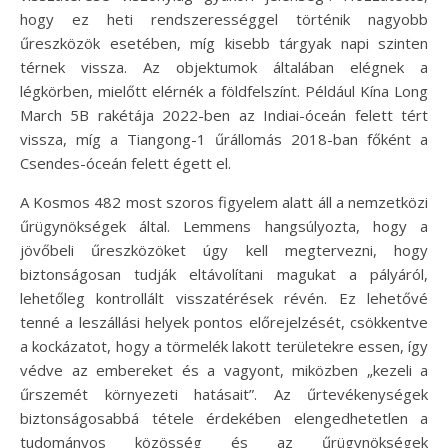
hogy ez heti rendszerességgel történik nagyobb
űreszközök esetében, míg kisebb tárgyak napi szinten
térnek vissza. Az objektumok általában elégnek a
légkörben, mielőtt elérnék a földfelszínt. Például Kína Long
March 5B rakétája 2022-ben az Indiai-óceán felett tért
vissza, míg a Tiangong-1 űrállomás 2018-ban főként a
Csendes-óceán felett égett el.
A Kosmos 482 most szoros figyelem alatt áll a nemzetközi
űrügynökségek által. Lemmens hangsúlyozta, hogy a
jövőbeli űreszközöket úgy kell megtervezni, hogy
biztonságosan tudják eltávolítani magukat a pályáról,
lehetőleg kontrollált visszatérések révén. Ez lehetővé
tenné a leszállási helyek pontos előrejelzését, csökkentve
a kockázatot, hogy a törmelék lakott területekre essen, így
védve az embereket és a vagyont, miközben „kezeli a
űrszemét környezeti hatásait”. Az űrtevékenységek
biztonságosabbá tétele érdekében elengedhetetlen a
tudományos közösség és az űrügynökségek