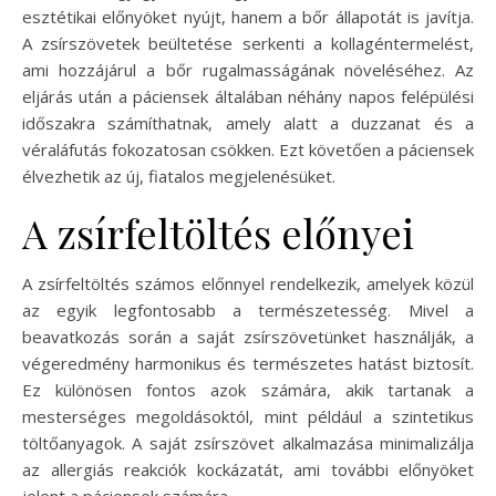
esztétikai előnyöket nyújt, hanem a bőr állapotát is javítja.
A zsírszövetek beültetése serkenti a kollagéntermelést,
ami hozzájárul a bőr rugalmasságának növeléséhez. Az
eljárás után a páciensek általában néhány napos felépülési
időszakra számíthatnak, amely alatt a duzzanat és a
véraláfutás fokozatosan csökken. Ezt követően a páciensek
élvezhetik az új, fiatalos megjelenésüket.
A zsírfeltöltés előnyei
A zsírfeltöltés számos előnnyel rendelkezik, amelyek közül
az egyik legfontosabb a természetesség. Mivel a
beavatkozás során a saját zsírszövetünket használják, a
végeredmény harmonikus és természetes hatást biztosít.
Ez különösen fontos azok számára, akik tartanak a
mesterséges megoldásoktól, mint például a szintetikus
töltőanyagok. A saját zsírszövet alkalmazása minimalizálja
az allergiás reakciók kockázatát, ami további előnyöket
jelent a páciensek számára.