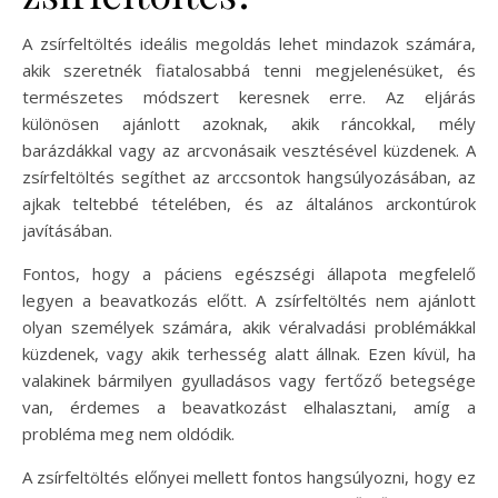
A zsírfeltöltés ideális megoldás lehet mindazok számára,
akik szeretnék fiatalosabbá tenni megjelenésüket, és
természetes módszert keresnek erre. Az eljárás
különösen ajánlott azoknak, akik ráncokkal, mély
barázdákkal vagy az arcvonásaik vesztésével küzdenek. A
zsírfeltöltés segíthet az arccsontok hangsúlyozásában, az
ajkak teltebbé tételében, és az általános arckontúrok
javításában.
Fontos, hogy a páciens egészségi állapota megfelelő
legyen a beavatkozás előtt. A zsírfeltöltés nem ajánlott
olyan személyek számára, akik véralvadási problémákkal
küzdenek, vagy akik terhesség alatt állnak. Ezen kívül, ha
valakinek bármilyen gyulladásos vagy fertőző betegsége
van, érdemes a beavatkozást elhalasztani, amíg a
probléma meg nem oldódik.
A zsírfeltöltés előnyei mellett fontos hangsúlyozni, hogy ez