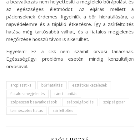
a beavatkozás nem helyettesíti a megfelelő bőrápolást és
az egészséges életmódot. Az eljárás mellett a
pácienseknek érdemes figyelniük a bőr hidratálására, a
napvédelemre és a tápláló étkezésre. Így a zsírfeltöltés
hatása még tartósabbá válhat, és a fiatalos megjelenés
megőrzése hosszú távon is sikerülhet.
Figyelem! Ez a cikk nem számít orvosi tanácsnak.
Egészségügyi probléma esetén mindig konzultáljon
orvosával.
arcplasztika
bőrfiatalítás
esztétikai kezelések
fiatalos megjelenés
ránctalanítás
szépészeti beavatkozások
szépségápolás
szépségipar
természetes hatás
zsírfeltöltés
SZÓLJ HOZZÁ