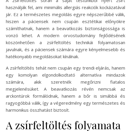
A zsírfeltöltés során a saját testünkből nyert zsírt
használják fel, ami minimális allergiás reakciók kockázatával
jár. Ez a természetes megoldás egyre népszerűbbé válik,
hiszen a páciensek nem csupán esztétikai előnyökre
számíthatnak, hanem a beavatkozás biztonságossága is
vonzó lehet. A modern orvostudomány fejlődésének
köszönhetően a zsírfeltöltés technikái folyamatosan
javulnak, és a páciensek számára egyre kényelmesebb és
hatékonyabb megoldásokat kínálnak.
A zsírfeltöltés tehát nem csupán egy trendi eljárás, hanem
egy komolyan elgondolkodtató alternatíva mindazok
számára, akik szeretnék megőrizni fiatalos
megjelenésüket. A beavatkozás révén nemcsak az
arckontúrok formálódnak, hanem a bőr is simábbá és
ragyogóbbá válik, így a végeredmény egy természetes és
harmonikus összhatást biztosít.
A zsírfeltöltés folyamata