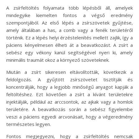
A zsírfeltöltés folyamata több lépésből áll, amelyek
mindegyike kiemelten fontos a végső eredmény
szempontjából. Az első lépés a zsírszövetek gyűjtése,
amely általában a has, a comb vagy a fenék területéről
történik. Ez a lépés helyi érzéstelenítés mellett zajlik, így a
páciens kényelmesen élheti át a beavatkozást. A zsírt a
sebész egy vékony kanül segítségével nyeri ki, amely
minimális traumát okoz a környező szöveteknek.
Miután a zsírt sikeresen eltávolították, következik a
feldolgozás. A gyűjtött zsírszövetet tisztítják és
koncentrálják, hogy a legjobb minőségű anyagot kapják a
feltöltéshez. Ezt követően a zsírt a kívánt területekre
injektálják, például az arccsontok, az ajkak vagy a homlok
területére. A beavatkozás során a sebész figyelembe
veszi a páciens egyedi arcvonásait, hogy a végeredmény
természetes legyen.
Fontos megjegyezni, hogy a zsírfeltöltés nemcsak