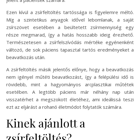
Ezen kívül a zsírfeltöltés tartóssága is figyelemre méltó.
Míg a szintetikus anyagok idővel lebomlanak, a saját
zsírszövet esetében a beültetett zsírmennyiség egy
része megmarad, így a hatás hosszabb ideig érezhető.
Természetesen a zsírfelszívódás mértéke egyénenként
változó, de sok páciens tapasztal tartós eredményeket a
beavatkozás után.
A zsírfeltöltés másik jelentős előnye, hogy a beavatkozás
nem igényel műtéti beavatkozást, így a felépülési idő is
rövidebb, mint a hagyományos arcplasztikai műtétek
esetében. A legtöbb páciens már néhány nap után
visszatérhet a megszokott életéhez, ami ideálissá teszi
ezt az eljárást a rohanó életmódot folytatók számára.
Kinek ajánlott a
zsírfeltöltés?