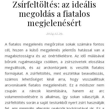
Zsírfeltöltés: az ideális
megoldás a fiatalos
megjelenésért
2024.12.29.
A fiatalos megjelenés megőrzése sokak számára fontos
cél, hiszen a külső megjelenés jelentős hatással van a
magabiztosságra és az önértékelésre. Az idő múlásával
bőrünk rugalmassága csökken, a zsírszövetek eloszlása
megváltozik, és az arckontúrjaink is veszítik fiatalos
formájukat. A zsírfeltöltés, mint esztétikai beavatkozás,
számos lehetőséget kínál arra, hogy visszaállítsuk
arcvonásaink fiatalos megjelenését. Ez a módszer nem
csupán a ráncok kisimítására, hanem az arc
volumennövelésére is alkalmas, így sokan választják. A
zsírfeltöltés során a saját testünkből nyert zsírt használják
fel, ami minimális allergiás reakciók kockázatával jár. Ez a