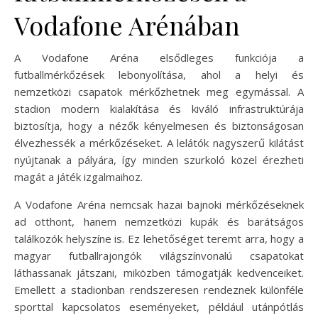
Vodafone Arénában
A Vodafone Aréna elsődleges funkciója a
futballmérkőzések lebonyolítása, ahol a helyi és
nemzetközi csapatok mérkőzhetnek meg egymással. A
stadion modern kialakítása és kiváló infrastruktúrája
biztosítja, hogy a nézők kényelmesen és biztonságosan
élvezhessék a mérkőzéseket. A lelátók nagyszerű kilátást
nyújtanak a pályára, így minden szurkoló közel érezheti
magát a játék izgalmaihoz.
A Vodafone Aréna nemcsak hazai bajnoki mérkőzéseknek
ad otthont, hanem nemzetközi kupák és barátságos
találkozók helyszíne is. Ez lehetőséget teremt arra, hogy a
magyar futballrajongók világszínvonalú csapatokat
láthassanak játszani, miközben támogatják kedvenceiket.
Emellett a stadionban rendszeresen rendeznek különféle
sporttal kapcsolatos eseményeket, például utánpótlás