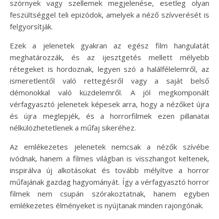
szörnyek vagy szellemek megjelenése, esetleg olyan
feszültséggel teli epizódok, amelyek a néző szívverését is
felgyorsítják.
Ezek a jelenetek gyakran az egész film hangulatát
meghatározzák, és az ijesztgetés mellett mélyebb
rétegeket is hordoznak, legyen szó a halálfélelemről, az
ismeretlentől való rettegésről vagy a saját belső
démonokkal való küzdelemről. A jól megkomponált
vérfagyasztó jelenetek képesek arra, hogy a nézőket újra
és újra meglepjék, és a horrorfilmek ezen pillanatai
nélkülözhetetlenek a műfaj sikeréhez.
Az emlékezetes jelenetek nemcsak a nézők szívébe
ivódnak, hanem a filmes világban is visszhangot keltenek,
inspirálva új alkotásokat és tovább mélyítve a horror
műfajának gazdag hagyományát. Így a vérfagyasztó horror
filmek nem csupán szórakoztatnak, hanem egyben
emlékezetes élményeket is nyújtanak minden rajongónak.