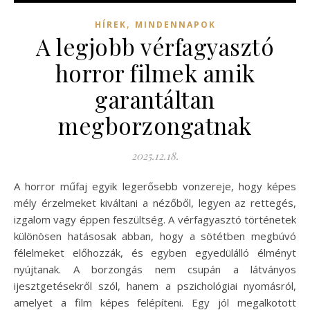
,
HÍREK
MINDENNAPOK
A legjobb vérfagyasztó
horror filmek amik
garantáltan
megborzongatnak
2025.12.18.
A horror műfaj egyik legerősebb vonzereje, hogy képes
mély érzelmeket kiváltani a nézőből, legyen az rettegés,
izgalom vagy éppen feszültség. A vérfagyasztó történetek
különösen hatásosak abban, hogy a sötétben megbúvó
félelmeket előhozzák, és egyben egyedülálló élményt
nyújtanak. A borzongás nem csupán a látványos
ijesztgetésekről szól, hanem a pszichológiai nyomásról,
amelyet a film képes felépíteni. Egy jól megalkotott