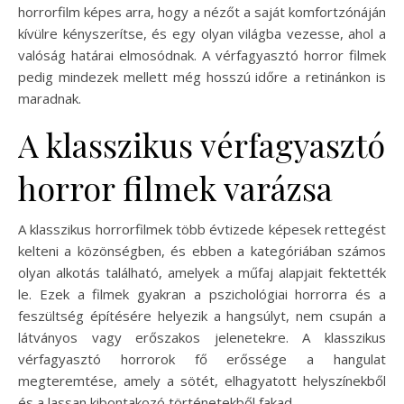
horrorfilm képes arra, hogy a nézőt a saját komfortzónáján
kívülre kényszerítse, és egy olyan világba vezesse, ahol a
valóság határai elmosódnak. A vérfagyasztó horror filmek
pedig mindezek mellett még hosszú időre a retinánkon is
maradnak.
A klasszikus vérfagyasztó
horror filmek varázsa
A klasszikus horrorfilmek több évtizede képesek rettegést
kelteni a közönségben, és ebben a kategóriában számos
olyan alkotás található, amelyek a műfaj alapjait fektették
le. Ezek a filmek gyakran a pszichológiai horrorra és a
feszültség építésére helyezik a hangsúlyt, nem csupán a
látványos vagy erőszakos jelenetekre. A klasszikus
vérfagyasztó horrorok fő erőssége a hangulat
megteremtése, amely a sötét, elhagyatott helyszínekből
és a lassan kibontakozó történetekből fakad.