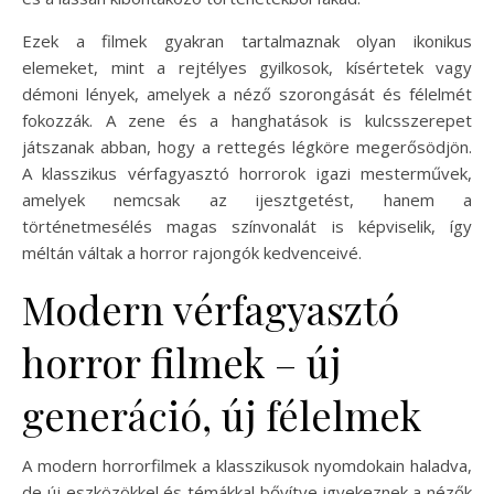
Ezek a filmek gyakran tartalmaznak olyan ikonikus
elemeket, mint a rejtélyes gyilkosok, kísértetek vagy
démoni lények, amelyek a néző szorongását és félelmét
fokozzák. A zene és a hanghatások is kulcsszerepet
játszanak abban, hogy a rettegés légköre megerősödjön.
A klasszikus vérfagyasztó horrorok igazi mesterművek,
amelyek nemcsak az ijesztgetést, hanem a
történetmesélés magas színvonalát is képviselik, így
méltán váltak a horror rajongók kedvenceivé.
Modern vérfagyasztó
horror filmek – új
generáció, új félelmek
A modern horrorfilmek a klasszikusok nyomdokain haladva,
de új eszközökkel és témákkal bővítve igyekeznek a nézők