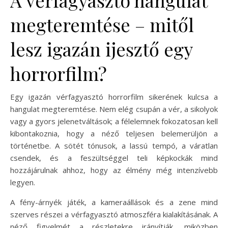
megteremtése – mitől
lesz igazán ijesztő egy
horrorfilm?
Egy igazán vérfagyasztó horrorfilm sikerének kulcsa a
hangulat megteremtése. Nem elég csupán a vér, a sikolyok
vagy a gyors jelenetváltások; a félelemnek fokozatosan kell
kibontakoznia, hogy a néző teljesen belemerüljön a
történetbe. A sötét tónusok, a lassú tempó, a váratlan
csendek, és a feszültséggel teli képkockák mind
hozzájárulnak ahhoz, hogy az élmény még intenzívebb
legyen.
A fény-árnyék játék, a kameraállások és a zene mind
szerves részei a vérfagyasztó atmoszféra kialakításának. A
néző figyelmét a részletekre irányítják, miközben