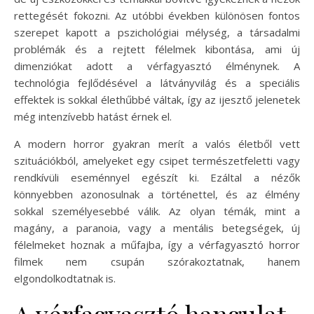
rettegését fokozni. Az utóbbi években különösen fontos
szerepet kapott a pszichológiai mélység, a társadalmi
problémák és a rejtett félelmek kibontása, ami új
dimenziókat adott a vérfagyasztó élménynek. A
technológia fejlődésével a látványvilág és a speciális
effektek is sokkal élethűbbé váltak, így az ijesztő jelenetek
még intenzívebb hatást érnek el.
A modern horror gyakran merít a valós életből vett
szituációkból, amelyeket egy csipet természetfeletti vagy
rendkívüli eseménnyel egészít ki. Ezáltal a nézők
könnyebben azonosulnak a történettel, és az élmény
sokkal személyesebbé válik. Az olyan témák, mint a
magány, a paranoia, vagy a mentális betegségek, új
félelmeket hoznak a műfajba, így a vérfagyasztó horror
filmek nem csupán szórakoztatnak, hanem
elgondolkodtatnak is.
A vérfagyasztó hangulat