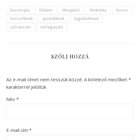
borzongás
félelem
filmajánló
filmkritika
horror
horrorfilmek
ijesztőfilmek
legjobbfilmek
szórakozás
vérfagyasztó
SZÓLJ HOZZÁ
Az e-mail címet nem tesszük közzé.
A kötelező mezőket
*
karakterrel jelöltük
Név
*
E-mail cím
*