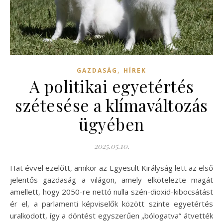
,
GAZDASÁG
HÍREK
A politikai egyetértés
szétesése a klímaváltozás
ügyében
2025.05.10.
Hat évvel ezelőtt, amikor az Egyesült Királyság lett az első
jelentős gazdaság a világon, amely elkötelezte magát
amellett, hogy 2050-re nettó nulla szén-dioxid-kibocsátást
ér el, a parlamenti képviselők között szinte egyetértés
uralkodott, így a döntést egyszerűen „bólogatva” átvették