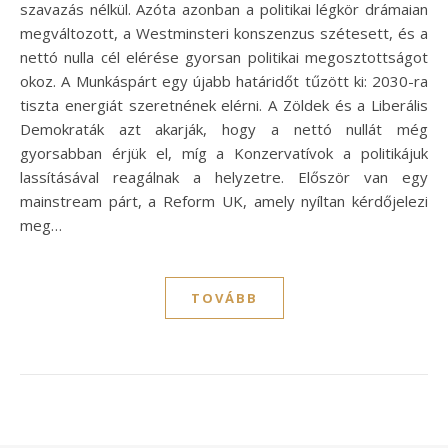
szavazás nélkül. Azóta azonban a politikai légkör drámaian
megváltozott, a Westminsteri konszenzus szétesett, és a
nettó nulla cél elérése gyorsan politikai megosztottságot
okoz. A Munkáspárt egy újabb határidőt tűzött ki: 2030-ra
tiszta energiát szeretnének elérni. A Zöldek és a Liberális
Demokraták azt akarják, hogy a nettó nullát még
gyorsabban érjük el, míg a Konzervatívok a politikájuk
lassításával reagálnak a helyzetre. Először van egy
mainstream párt, a Reform UK, amely nyíltan kérdőjelezi
meg…
TOVÁBB