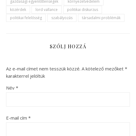
gazdasági egyenlőtlenségek
környezetvédelem
közérdek
lord vallance
politikai diskurzus
politikai felelősség
szabályozás
társadalmi problémák
SZÓLJ HOZZÁ
Az e-mail címet nem tesszük közzé.
A kötelező mezőket
*
karakterrel jelöltük
Név
*
E-mail cím
*