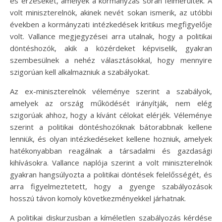
és érzéseket, amelyek a kormányzás során felmerültek. A
volt miniszterelnök, akinek nevét sokan ismerik, az utóbbi
években a kormányzati intézkedések kritikus megfigyelője
volt. Vallance megjegyzései arra utalnak, hogy a politikai
döntéshozók, akik a közérdeket képviselik, gyakran
szembesülnek a nehéz választásokkal, hogy mennyire
szigorúan kell alkalmazniuk a szabályokat.
Az ex-miniszterelnök véleménye szerint a szabályok,
amelyek az ország működését irányítják, nem elég
szigorúak ahhoz, hogy a kívánt célokat elérjék. Véleménye
szerint a politikai döntéshozóknak bátorabbnak kellene
lenniük, és olyan intézkedéseket kellene hozniuk, amelyek
hatékonyabban reagálnak a társadalmi és gazdasági
kihívásokra. Vallance naplója szerint a volt miniszterelnök
gyakran hangsúlyozta a politikai döntések felelősségét, és
arra figyelmeztetett, hogy a gyenge szabályozások
hosszú távon komoly következményekkel járhatnak.
A politikai diskurzusban a kíméletlen szabályozás kérdése