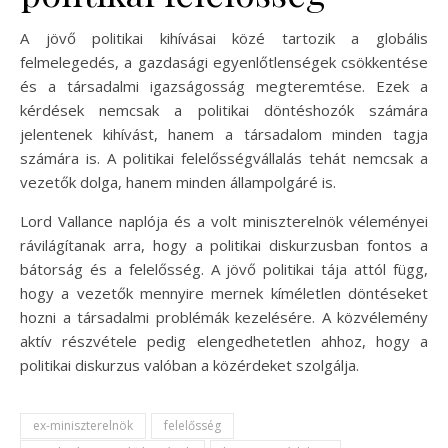
A jövő politikai kihívásai közé tartozik a globális
felmelegedés, a gazdasági egyenlőtlenségek csökkentése
és a társadalmi igazságosság megteremtése. Ezek a
kérdések nemcsak a politikai döntéshozók számára
jelentenek kihívást, hanem a társadalom minden tagja
számára is. A politikai felelősségvállalás tehát nemcsak a
vezetők dolga, hanem minden állampolgáré is.
Lord Vallance naplója és a volt miniszterelnök véleményei
rávilágítanak arra, hogy a politikai diskurzusban fontos a
bátorság és a felelősség. A jövő politikai tája attól függ,
hogy a vezetők mennyire mernek kíméletlen döntéseket
hozni a társadalmi problémák kezelésére. A közvélemény
aktív részvétele pedig elengedhetetlen ahhoz, hogy a
politikai diskurzus valóban a közérdeket szolgálja.
ex-miniszterelnök
felelősség