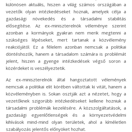
különösen aktuális, hiszen a világ számos országában a
vezetők olyan intézkedéseket hoznak, amelyek célja a
gazdasági növekedés és a társadalmi stabilitás
elősegítése. Az ex-miniszterelnök véleménye szerint
azonban a kormányok gyakran nem merik megtenni a
szükséges lépéseket, mert tartanak a közvélemény
reakciójától. Ez a félelem azonban nemcsak a politikai
döntéshozók, hanem a társadalom számára is problémát
jelent, hiszen a gyenge intézkedések végső soron a
közérdeket is veszélyeztetik.
Az ex-miniszterelnök által hangoztatott vélemények
nemcsak a politikai elit körében váltottak ki vitát, hanem a
közvéleményben is. Sokan osztják azt a nézetet, hogy a
vezetőknek szigorúbb intézkedéseket kellene hozniuk a
társadalmi problémák kezelésére. A közszolgáltatások, a
gazdasági egyenlőtlenségek és a környezetvédelmi
kihívások mind-mind olyan területek, ahol a kíméletlen
szabályozás jelentős előnyöket hozhat.