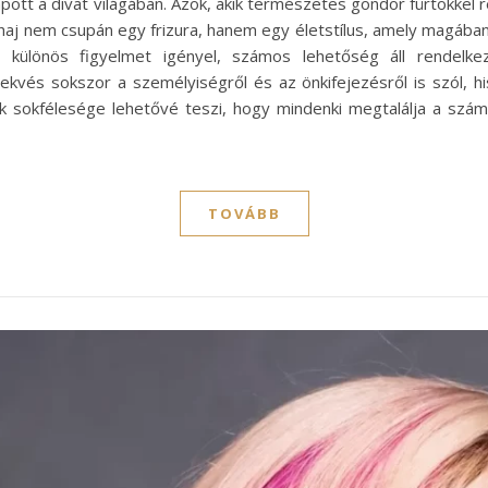
apott a divat világában. Azok, akik természetes göndör fürtökke
haj nem csupán egy frizura, hanem egy életstílus, amely magában f
 különös figyelmet igényel, számos lehetőség áll rendelke
rekvés sokszor a személyiségről és az önkifejezésről is szól, 
nok sokfélesége lehetővé teszi, hogy mindenki megtalálja a szá
TOVÁBB