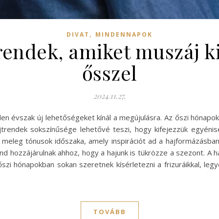
,
DIVAT
MINDENNAPOK
trendek, amiket muszáj k
ősszel
2024.11.27.
den évszak új lehetőségeket kínál a megújulásra. Az őszi hónap
ajtrendek sokszínűsége lehetővé teszi, hogy kifejezzük egyénis
 meleg tónusok időszaka, amely inspirációt ad a hajformázásban 
d hozzájárulnak ahhoz, hogy a hajunk is tükrözze a szezont. A h
 őszi hónapokban sokan szeretnek kísérletezni a frizuráikkal, leg
TOVÁBB