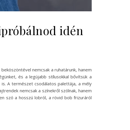
ipróbálnod idén
ok beköszöntével nemcsak a ruhatárunk, hanem
égünket, és a legújabb stílusokkal bővítsük a
is. A természet csodálatos palettája, a mély
ajtrendek nemcsak a színekről szólnak, hanem
yen szó a hosszú lobról, a rövid bob frizuráról