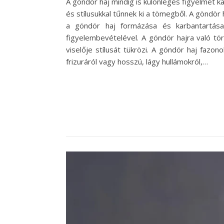
A göndör haj mindig is különleges figyelmet k
és stílusukkal tűnnek ki a tömegből. A göndör 
a göndör haj formázása és karbantartása
figyelembevételével. A göndör hajra való tö
viselője stílusát tükrözi. A göndör haj fazo
frizuráról vagy hosszú, lágy hullámokról,…