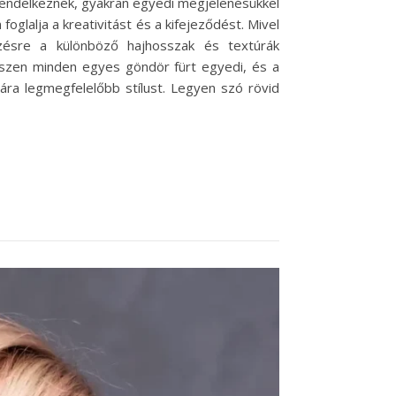
l rendelkeznek, gyakran egyedi megjelenésükkel
oglalja a kreativitást és a kifejeződést. Mivel
zésre a különböző hajhosszak és textúrák
hiszen minden egyes göndör fürt egyedi, és a
mára legmegfelelőbb stílust. Legyen szó rövid