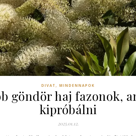
,
DIVAT
MINDENNAPOK
bb göndör haj fazonok, 
kipróbálni
2025.01.12.