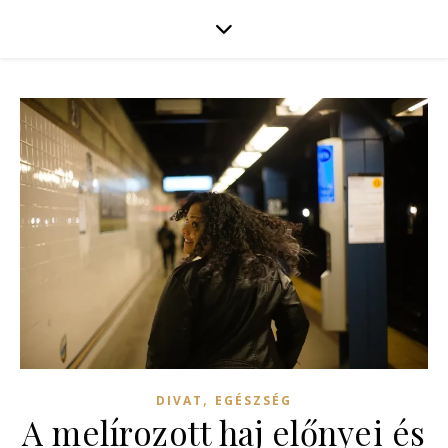
,
DIVAT
EGÉSZSÉG
A melírozott haj előnyei és