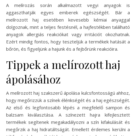
A melírozás során alkalmazott vegyi anyagok is
aggaszthatják egyes emberek egészségét. Bár a
melírozott haj esetében kevesebb kémiai anyaggal
dolgoznak, mint a teljes festésnél, a hajfestékben található
anyagok allergiás reakciókat vagy irritációt okozhatnak.
Ezért mindig fontos, hogy teszteljük a termékek hatását a
bőrön, és figyeljünk a hajunk és a fejbőrünk reakcióira.
Tippek a melírozott haj
ápolásához
A melírozott haj szakszerű ápolása kulcsfontosságú ahhoz,
hogy megőrizzük a színek élénkségét és a haj egészségét.
Az első és legfontosabb lépés a megfelelő sampon és
balzsam kiválasztása. A színezett hajra kifejlesztett
termékek segítenek megakadályozni a szín kifakulását és
megőrzik a haj hidratáltságát. Emellett érdemes kerülni a