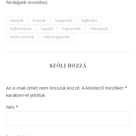
forduljunk orvoshoz.
előnyök
frizurák
hajápolás
hajfestés
hajformázás
hajszín
hajtrendek
hátrányok
melírozott haj
szépségápolás
SZÓLJ HOZZÁ
Az e-mail címet nem tesszük közzé.
A kötelező mezőket
*
karakterrel jelöltük
Név
*