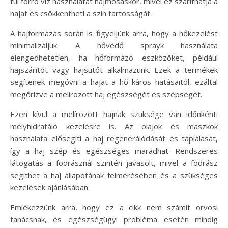
túl forró víz használatát hajmosáskor, mivel ez száríthatja a
hajat és csökkentheti a szín tartósságát.
A hajformázás során is figyeljünk arra, hogy a hőkezelést
minimalizáljuk. A hővédő sprayk használata
elengedhetetlen, ha hőformázó eszközöket, például
hajszárítót vagy hajsütőt alkalmazunk. Ezek a termékek
segítenek megóvni a hajat a hő káros hatásaitól, ezáltal
megőrizve a melírozott haj egészségét és szépségét.
Ezen kívül a melírozott hajnak szüksége van időnkénti
mélyhidratáló kezelésre is. Az olajok és maszkok
használata elősegíti a haj regenerálódását és táplálását,
így a haj szép és egészséges maradhat. Rendszeres
látogatás a fodrásznál szintén javasolt, mivel a fodrász
segíthet a haj állapotának felmérésében és a szükséges
kezelések ajánlásában.
Emlékezzünk arra, hogy ez a cikk nem számít orvosi
tanácsnak, és egészségügyi probléma esetén mindig