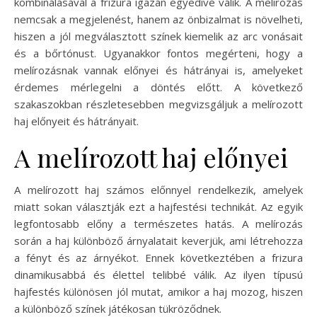
kombinálásával a frizura igazán egyedivé válik. A melírozás
nemcsak a megjelenést, hanem az önbizalmat is növelheti,
hiszen a jól megválasztott színek kiemelik az arc vonásait
és a bőrtónust. Ugyanakkor fontos megérteni, hogy a
melírozásnak vannak előnyei és hátrányai is, amelyeket
érdemes mérlegelni a döntés előtt. A következő
szakaszokban részletesebben megvizsgáljuk a melírozott
haj előnyeit és hátrányait.
A melírozott haj előnyei
A melírozott haj számos előnnyel rendelkezik, amelyek
miatt sokan választják ezt a hajfestési technikát. Az egyik
legfontosabb előny a természetes hatás. A melírozás
során a haj különböző árnyalatait keverjük, ami létrehozza
a fényt és az árnyékot. Ennek következtében a frizura
dinamikusabbá és élettel telibbé válik. Az ilyen típusú
hajfestés különösen jól mutat, amikor a haj mozog, hiszen
a különböző színek játékosan tükröződnek.