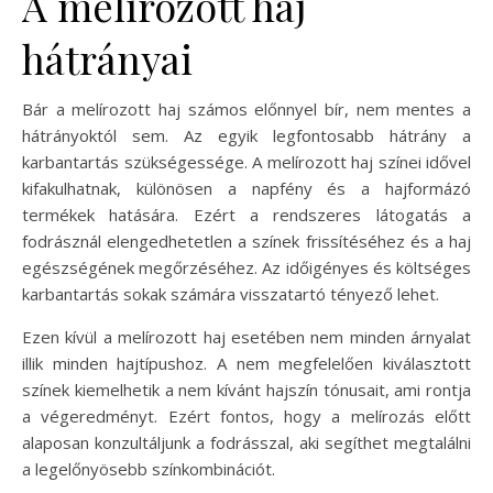
A melírozott haj
hátrányai
Bár a melírozott haj számos előnnyel bír, nem mentes a
hátrányoktól sem. Az egyik legfontosabb hátrány a
karbantartás szükségessége. A melírozott haj színei idővel
kifakulhatnak, különösen a napfény és a hajformázó
termékek hatására. Ezért a rendszeres látogatás a
fodrásznál elengedhetetlen a színek frissítéséhez és a haj
egészségének megőrzéséhez. Az időigényes és költséges
karbantartás sokak számára visszatartó tényező lehet.
Ezen kívül a melírozott haj esetében nem minden árnyalat
illik minden hajtípushoz. A nem megfelelően kiválasztott
színek kiemelhetik a nem kívánt hajszín tónusait, ami rontja
a végeredményt. Ezért fontos, hogy a melírozás előtt
alaposan konzultáljunk a fodrásszal, aki segíthet megtalálni
a legelőnyösebb színkombinációt.