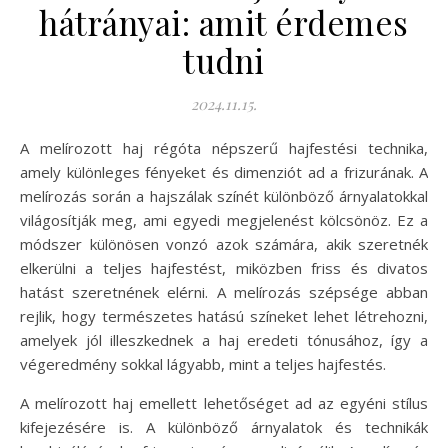
hátrányai: amit érdemes
tudni
2024.11.15.
A melírozott haj régóta népszerű hajfestési technika,
amely különleges fényeket és dimenziót ad a frizurának. A
melírozás során a hajszálak színét különböző árnyalatokkal
világosítják meg, ami egyedi megjelenést kölcsönöz. Ez a
módszer különösen vonzó azok számára, akik szeretnék
elkerülni a teljes hajfestést, miközben friss és divatos
hatást szeretnének elérni. A melírozás szépsége abban
rejlik, hogy természetes hatású színeket lehet létrehozni,
amelyek jól illeszkednek a haj eredeti tónusához, így a
végeredmény sokkal lágyabb, mint a teljes hajfestés.
A melírozott haj emellett lehetőséget ad az egyéni stílus
kifejezésére is. A különböző árnyalatok és technikák