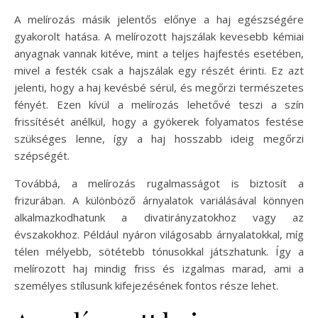
A melírozás másik jelentős előnye a haj egészségére
gyakorolt hatása. A melírozott hajszálak kevesebb kémiai
anyagnak vannak kitéve, mint a teljes hajfestés esetében,
mivel a festék csak a hajszálak egy részét érinti. Ez azt
jelenti, hogy a haj kevésbé sérül, és megőrzi természetes
fényét. Ezen kívül a melírozás lehetővé teszi a szín
frissítését anélkül, hogy a gyökerek folyamatos festése
szükséges lenne, így a haj hosszabb ideig megőrzi
szépségét.
Továbbá, a melírozás rugalmasságot is biztosít a
frizurában. A különböző árnyalatok variálásával könnyen
alkalmazkodhatunk a divatirányzatokhoz vagy az
évszakokhoz. Például nyáron világosabb árnyalatokkal, míg
télen mélyebb, sötétebb tónusokkal játszhatunk. Így a
melírozott haj mindig friss és izgalmas marad, ami a
személyes stílusunk kifejezésének fontos része lehet.