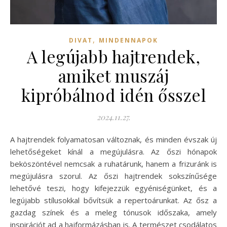
,
DIVAT
MINDENNAPOK
A legújabb hajtrendek,
amiket muszáj
kipróbálnod idén ősszel
2024.11.27.
A hajtrendek folyamatosan változnak, és minden évszak új
lehetőségeket kínál a megújulásra. Az őszi hónapok
beköszöntével nemcsak a ruhatárunk, hanem a frizuránk is
megújulásra szorul. Az őszi hajtrendek sokszínűsége
lehetővé teszi, hogy kifejezzük egyéniségünket, és a
legújabb stílusokkal bővítsük a repertoárunkat. Az ősz a
gazdag színek és a meleg tónusok időszaka, amely
inspirációt ad a hajformázásban is. A természet csodálatos