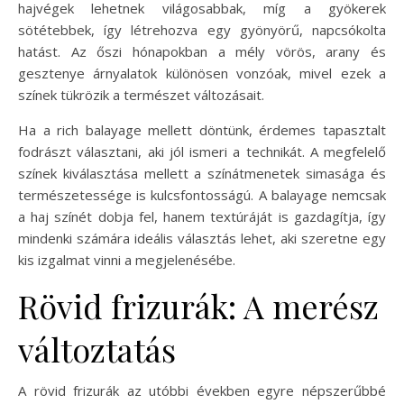
hajvégek lehetnek világosabbak, míg a gyökerek
sötétebbek, így létrehozva egy gyönyörű, napcsókolta
hatást. Az őszi hónapokban a mély vörös, arany és
gesztenye árnyalatok különösen vonzóak, mivel ezek a
színek tükrözik a természet változásait.
Ha a rich balayage mellett döntünk, érdemes tapasztalt
fodrászt választani, aki jól ismeri a technikát. A megfelelő
színek kiválasztása mellett a színátmenetek simasága és
természetessége is kulcsfontosságú. A balayage nemcsak
a haj színét dobja fel, hanem textúráját is gazdagítja, így
mindenki számára ideális választás lehet, aki szeretne egy
kis izgalmat vinni a megjelenésébe.
Rövid frizurák: A merész
változtatás
A rövid frizurák az utóbbi években egyre népszerűbbé