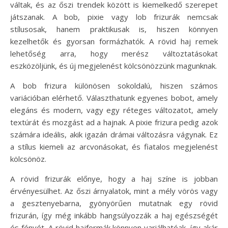
váltak, és az őszi trendek között is kiemelkedő szerepet
játszanak. A bob, pixie vagy lob frizurák nemcsak
stílusosak, hanem praktikusak is, hiszen könnyen
kezelhetők és gyorsan formázhatók. A rövid haj remek
lehetőség arra, hogy merész változtatásokat
eszközöljünk, és új megjelenést kölcsönözzünk magunknak.
A bob frizura különösen sokoldalú, hiszen számos
variációban elérhető. Választhatunk egyenes bobot, amely
elegáns és modern, vagy egy réteges változatot, amely
textúrát és mozgást ad a hajnak. A pixie frizura pedig azok
számára ideális, akik igazán drámai változásra vágynak. Ez
a stílus kiemeli az arcvonásokat, és fiatalos megjelenést
kölcsönöz.
A rövid frizurák előnye, hogy a haj színe is jobban
érvényesülhet. Az őszi árnyalatok, mint a mély vörös vagy
a gesztenyebarna, gyönyörűen mutatnak egy rövid
frizurán, így még inkább hangsúlyozzák a haj egészségét
és fényét. A rövid hajformák könnyen variálhatóak, így akár