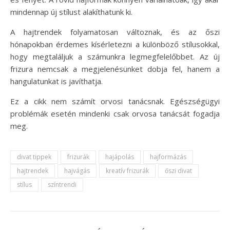
mindennap új stílust alakíthatunk ki.
A hajtrendek folyamatosan változnak, és az őszi
hónapokban érdemes kísérletezni a különböző stílusokkal,
hogy megtaláljuk a számunkra legmegfelelőbbet. Az új
frizura nemcsak a megjelenésünket dobja fel, hanem a
hangulatunkat is javíthatja.
Ez a cikk nem számít orvosi tanácsnak. Egészségügyi
problémák esetén mindenki csak orvosa tanácsát fogadja
meg.
divat tippek
frizurák
hajápolás
hajformázás
hajtrendek
hajvágás
kreatív frizurák
őszi divat
stílus
színtrendi