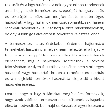
textúrák és a lágy hullámok. A nők egyre inkább törekednek
arra, hogy hajuk természetes szépségét hangsúlyozzák,
és elkerüljék a túlzottan megformázott, mesterséges
hatásokat. A lágy hullámok nemcsak romantikusak, hanem
rendkívül sokoldalúak is: viselhetjük őket mindennapokban,
de egy különleges alkalomra is tökéletes választás lehet.
A természetes hatás érdekében érdemes hajformázó
termékeket használni, amelyek nem nehezítik el a hajat. A
tengeri sós spray például remek választás a laza hullámok
eléréséhez, míg a hajkrémek segíthetnek a textúra
fokozásában. Az ilyen frizurákhoz általában nem szükséges
hajvasaló vagy hajszárító, hiszen a természetes szárítás
és a megfelelő termékek használata elegendő a kívánt
hatás eléréséhez.
Fontos, hogy a lágy hullámokat megfelelően formázzuk,
hogy azok valóban természetesnek tűnjenek. A hajunkat
először nedvesítsük be, majd oszlassuk el egyenletesen a