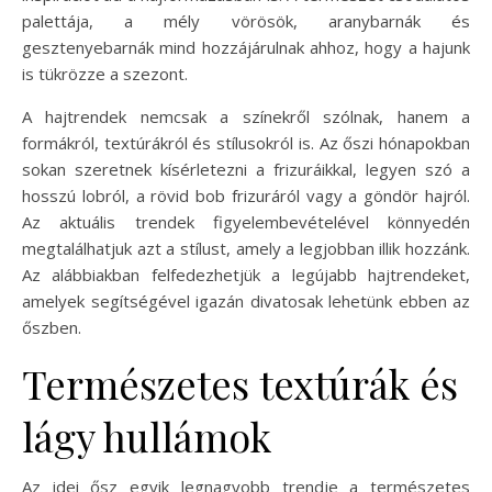
palettája, a mély vörösök, aranybarnák és
gesztenyebarnák mind hozzájárulnak ahhoz, hogy a hajunk
is tükrözze a szezont.
A hajtrendek nemcsak a színekről szólnak, hanem a
formákról, textúrákról és stílusokról is. Az őszi hónapokban
sokan szeretnek kísérletezni a frizuráikkal, legyen szó a
hosszú lobról, a rövid bob frizuráról vagy a göndör hajról.
Az aktuális trendek figyelembevételével könnyedén
megtalálhatjuk azt a stílust, amely a legjobban illik hozzánk.
Az alábbiakban felfedezhetjük a legújabb hajtrendeket,
amelyek segítségével igazán divatosak lehetünk ebben az
őszben.
Természetes textúrák és
lágy hullámok
Az idei ősz egyik legnagyobb trendje a természetes