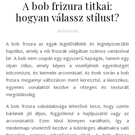
A bob frizura titkai:
hogyan válassz stílust?
2025.02.02.
A bob frizura az egyik legidőtállóbb és legnépszerűbb
hajstílus, amely a női frizurák világában számos variációval
bír. A bob nem csupán egy egyszerű hajvágás, hanem egy
olyan stílus, amely képes a viselőjének egyediséget
kölcsönözni, és kiemelni arcvonásait. Az évek során a bob
frizura megannyi változáson ment keresztül, a klasszikus,
egyenes vonalaktól kezdve a réteges és texturált
megoldásokig.
A bob frizura sokoldalúsága lehetővé teszi, hogy szinte
bárkinek jól álljon, függetlenül a hajtípusától vagy az
arcvonásaitól. Ezen kívül könnyen variálható, így a
mindennapi viselettől kezdve a különleges alkalmakra való