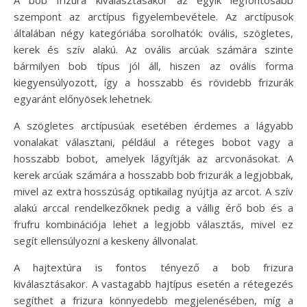
A bob frizura kiválasztásakor az egyik legfontosabb
szempont az arctípus figyelembevétele. Az arctípusok
általában négy kategóriába sorolhatók: ovális, szögletes,
kerek és szív alakú. Az ovális arcúak számára szinte
bármilyen bob típus jól áll, hiszen az ovális forma
kiegyensúlyozott, így a hosszabb és rövidebb frizurák
egyaránt előnyösek lehetnek.
A szögletes arctípusúak esetében érdemes a lágyabb
vonalakat választani, például a réteges bobot vagy a
hosszabb bobot, amelyek lágyítják az arcvonásokat. A
kerek arcúak számára a hosszabb bob frizurák a legjobbak,
mivel az extra hosszúság optikailag nyújtja az arcot. A szív
alakú arccal rendelkezőknek pedig a vállig érő bob és a
frufru kombinációja lehet a legjobb választás, mivel ez
segít ellensúlyozni a keskeny állvonalat.
A hajtextúra is fontos tényező a bob frizura
kiválasztásakor. A vastagabb hajtípus esetén a rétegezés
segíthet a frizura könnyedebb megjelenésében, míg a