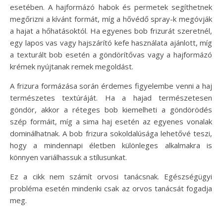
esetében. A hajformázó habok és permetek segíthetnek
megőrizni a kívánt formát, míg a hővédő spray-k megóvják
a hajat a hőhatásoktól. Ha egyenes bob frizurát szeretnél,
egy lapos vas vagy hajszárító kefe használata ajánlott, míg
a texturált bob esetén a göndörítővas vagy a hajformázó
krémek nyújtanak remek megoldást.
A frizura formázása során érdemes figyelembe venni a haj
természetes textúráját. Ha a hajad természetesen
göndör, akkor a réteges bob kiemelheti a göndörödés
szép formáit, míg a sima haj esetén az egyenes vonalak
dominálhatnak. A bob frizura sokoldalúsága lehetővé teszi,
hogy a mindennapi életben különleges alkalmakra is
könnyen variálhassuk a stílusunkat.
Ez a cikk nem számít orvosi tanácsnak. Egészségügyi
probléma esetén mindenki csak az orvos tanácsát fogadja
meg.