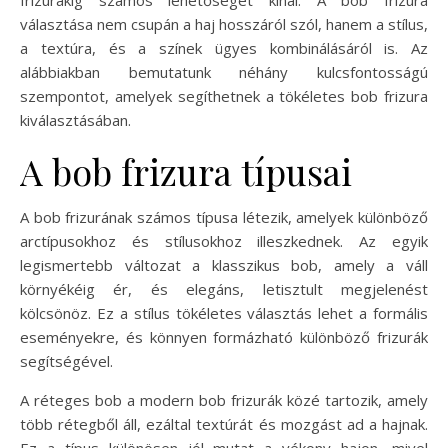
frizurákig számos lehetőséget kínál. A bob frizura
választása nem csupán a haj hosszáról szól, hanem a stílus,
a textúra, és a színek ügyes kombinálásáról is. Az
alábbiakban bemutatunk néhány kulcsfontosságú
szempontot, amelyek segíthetnek a tökéletes bob frizura
kiválasztásában.
A bob frizura típusai
A bob frizurának számos típusa létezik, amelyek különböző
arctípusokhoz és stílusokhoz illeszkednek. Az egyik
legismertebb változat a klasszikus bob, amely a váll
környékéig ér, és elegáns, letisztult megjelenést
kölcsönöz. Ez a stílus tökéletes választás lehet a formális
eseményekre, és könnyen formázható különböző frizurák
segítségével.
A réteges bob a modern bob frizurák közé tartozik, amely
több rétegből áll, ezáltal textúrát és mozgást ad a hajnak.