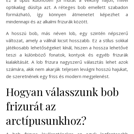
Ez a típus különösen jól mutat a vékony hajon, mivel
optikailag dúsítja azt. A réteges bob emellett szabadon
formázható, így könnyen átmenetet képezhet a
mindennapi és az alkalmi frizurák között.
A hosszú bob, más néven lob, egy szintén népszerű
változat, amely a vállnál kicsit hosszabb. Ez a stílus sokkal
játékosabb lehetőségeket kínál, hiszen a hossza lehetővé
teszi a különböző fonatok, kontyok és egyéb frizurák
kialakítását. A lob frizura nagyszerű választás lehet azok
számára, akik nem akarják teljesen levágni hosszú hajukat,
de szeretnének egy friss és modern megjelenést.
Hogyan válasszunk bob
frizurát az
arctípusunkhoz?