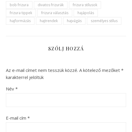
bob frizura
divatos frizurák
frizura stílusok
frizura tippek
frizura választás
hajápolás
hajformázás
hajtrendek
hajvágás
személyes stílus
SZÓLJ HOZZÁ
Az e-mail címet nem tesszük közzé.
A kötelező mezőket
*
karakterrel jelöltük
Név
*
E-mail cím
*