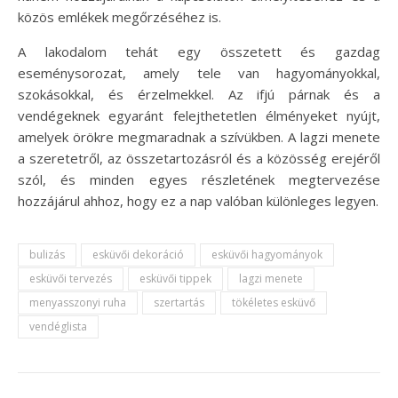
közös emlékek megőrzéséhez is.
A lakodalom tehát egy összetett és gazdag
eseménysorozat, amely tele van hagyományokkal,
szokásokkal, és érzelmekkel. Az ifjú párnak és a
vendégeknek egyaránt felejthetetlen élményeket nyújt,
amelyek örökre megmaradnak a szívükben. A lagzi menete
a szeretetről, az összetartozásról és a közösség erejéről
szól, és minden egyes részletének megtervezése
hozzájárul ahhoz, hogy ez a nap valóban különleges legyen.
bulizás
esküvői dekoráció
esküvői hagyományok
esküvői tervezés
esküvői tippek
lagzi menete
menyasszonyi ruha
szertartás
tökéletes esküvő
vendéglista