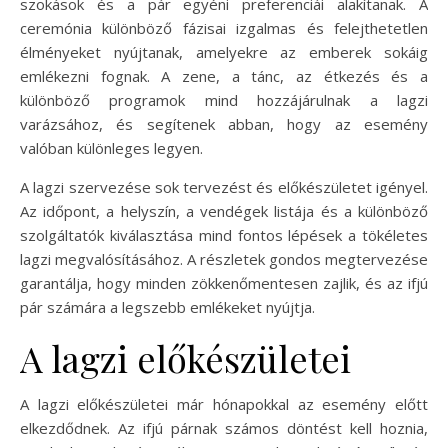
szokások és a pár egyéni preferenciái alakítanak. A
ceremónia különböző fázisai izgalmas és felejthetetlen
élményeket nyújtanak, amelyekre az emberek sokáig
emlékezni fognak. A zene, a tánc, az étkezés és a
különböző programok mind hozzájárulnak a lagzi
varázsához, és segítenek abban, hogy az esemény
valóban különleges legyen.
A lagzi szervezése sok tervezést és előkészületet igényel.
Az időpont, a helyszín, a vendégek listája és a különböző
szolgáltatók kiválasztása mind fontos lépések a tökéletes
lagzi megvalósításához. A részletek gondos megtervezése
garantálja, hogy minden zökkenőmentesen zajlik, és az ifjú
pár számára a legszebb emlékeket nyújtja.
A lagzi előkészületei
A lagzi előkészületei már hónapokkal az esemény előtt
elkezdődnek. Az ifjú párnak számos döntést kell hoznia,