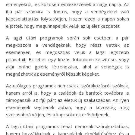
élményekről, és közösen emlékezzenek a nagy napra. Az
ifjú pár számára is fontos, hogy a vendégekkel való
kapcsolattartás folytatódjon, hiszen ezen a napon sokan
eljöttek, hogy megünnepeljék velük az új élet kezdetét.
A lagzi utáni programok során sok esetben a pár
megköszöni a vendégeknek, hogy részt vettek az
eseményen, és megosztják velük a lagzi legszebb
pillanatait. Ez lehet egy közös fotóalbum készítése, vagy
akár online galéria létrehozása, ahol a vendégek is
megnézhetik az eseményről készült képeket.
Az utólagos programok nemcsak a szórakozásról szólnak,
hanem arról is, hogy a családok és barátok továbbra is
támogassák az ifjú párt az életük új szakaszában. Az ilyen
események segítenek abban, hogy a közösség még
szorosabbá váljon, és a kapcsolatok erősödjenek.
A lagzi utáni programok tehát nemcsak szórakoztatóak,
hanem hozzájárulnak a kapcsolatok elmélyítéséhez és a