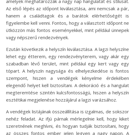
amelyek meghatározzák a nagy nap hangulatát és stílusát.
Az első lépés az időpont kiválasztása, ami nemcsak a pár,
hanem a családtagok és a barátok elérhetőségét is
figyelembe kell venni. Fontos, hogy a választott időpont ne
ütközzön más fontos eseményekkel, mint például ünnepek
vagy népszerű rendezvények.
Ezután következik a helyszín kiválasztása. A lagzi helyszíne
lehet egy étterem, egy rendezvényterem, vagy akár egy
szabadban lévő terület, mint például egy kert vagy egy
tópart. A helyszín nagysága és elhelyezkedése is fontos
szempont, hiszen a vendégek kényelme érdekében
elegendő helyet kell biztosítani. A dekoráció és a hangulat
megteremtése szintén kulcsfontosságú, hiszen a helyszín
esztétikai megjelenése hozzájárul a lagzi varázsához.
A vendégek listájának összeállítása is izgalmas, de sokszor
nehéz feladat. Az ifjú párnak mérlegelnie kell, hogy kiket
szeretnének meghívni, és hogyan tudják biztosítani, hogy
az összes fontos ember jelen legyen a nagy napon. A