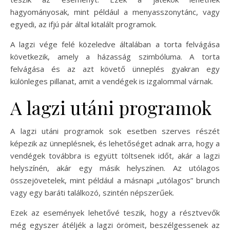
hagyományosak, mint például a menyasszonytánc, vagy
egyedi, az ifjú pár által kitalált programok.
A lagzi vége felé közeledve általában a torta felvágása
következik, amely a házasság szimbóluma. A torta
felvágása és az azt követő ünneplés gyakran egy
különleges pillanat, amit a vendégek is izgalommal várnak.
A lagzi utáni programok
A lagzi utáni programok sok esetben szerves részét
képezik az ünneplésnek, és lehetőséget adnak arra, hogy a
vendégek továbbra is együtt töltsenek időt, akár a lagzi
helyszínén, akár egy másik helyszínen. Az utólagos
összejövetelek, mint például a másnapi „utólagos” brunch
vagy egy baráti találkozó, szintén népszerűek.
Ezek az események lehetővé teszik, hogy a résztvevők
még egyszer átéljék a lagzi örömeit, beszélgessenek az