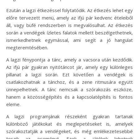
Ezután a lagzi étkezéssel folytatódik. Az étkezés lehet egy
előre tervezett menü, amely az ifjú pár kedvenc ételeiből
áll, vagy büfé rendszerben is megvalósulhat. Az étkezés
során a vendégek ízletes falatok mellett beszélgethetnek,
ismerkedhetnek egymással, ami segít a jó hangulat
megteremtésében.
A lagzi fénypontja a tánc, amely a vacsora után kezdődik.
Az ifjú pár gyakran nyitótáncot jár, amely egy különleges
pillanat a lagzi során. Ezt követően a vendégek is
csatlakozhatnak a tánchoz, és a zene ritmusára együtt
ünnepelhetnek. A tánc nemcsak a szórakozás eszköze,
hanem a közösségépítés és a kapcsolatépítés is fontos
eleme.
A lagzi programjának részeként gyakran tartanak
különböző játékokat és meglepetéseket is, amelyek
szórakoztatják a vendégeket, és még emlékezetesebbé
teszik az eseményt. Ezek a játékok lehetnek