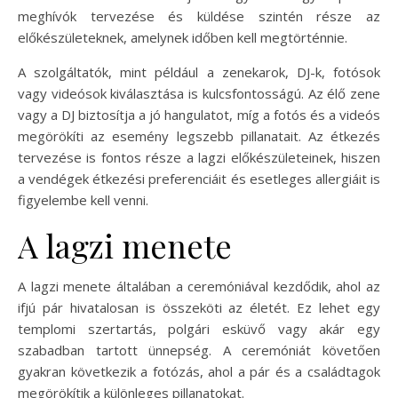
meghívók tervezése és küldése szintén része az
előkészületeknek, amelynek időben kell megtörténnie.
A szolgáltatók, mint például a zenekarok, DJ-k, fotósok
vagy videósok kiválasztása is kulcsfontosságú. Az élő zene
vagy a DJ biztosítja a jó hangulatot, míg a fotós és a videós
megörökíti az esemény legszebb pillanatait. Az étkezés
tervezése is fontos része a lagzi előkészületeinek, hiszen
a vendégek étkezési preferenciáit és esetleges allergiáit is
figyelembe kell venni.
A lagzi menete
A lagzi menete általában a ceremóniával kezdődik, ahol az
ifjú pár hivatalosan is összeköti az életét. Ez lehet egy
templomi szertartás, polgári esküvő vagy akár egy
szabadban tartott ünnepség. A ceremóniát követően
gyakran következik a fotózás, ahol a pár és a családtagok
megörökítik a különleges pillanatokat.