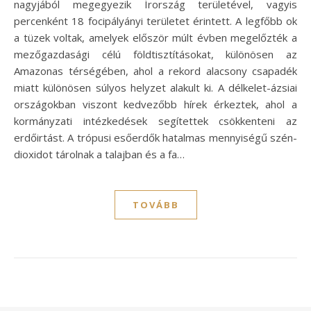
nagyjából megegyezik Írország területével, vagyis
percenként 18 focipályányi területet érintett. A legfőbb ok
a tüzek voltak, amelyek először múlt évben megelőzték a
mezőgazdasági célú földtisztításokat, különösen az
Amazonas térségében, ahol a rekord alacsony csapadék
miatt különösen súlyos helyzet alakult ki. A délkelet-ázsiai
országokban viszont kedvezőbb hírek érkeztek, ahol a
kormányzati intézkedések segítettek csökkenteni az
erdőirtást. A trópusi esőerdők hatalmas mennyiségű szén-
dioxidot tárolnak a talajban és a fa…
TOVÁBB