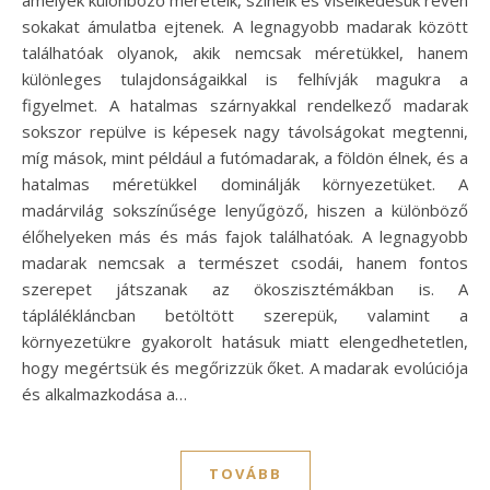
amelyek különböző méreteik, színeik és viselkedésük révén
sokakat ámulatba ejtenek. A legnagyobb madarak között
találhatóak olyanok, akik nemcsak méretükkel, hanem
különleges tulajdonságaikkal is felhívják magukra a
figyelmet. A hatalmas szárnyakkal rendelkező madarak
sokszor repülve is képesek nagy távolságokat megtenni,
míg mások, mint például a futómadarak, a földön élnek, és a
hatalmas méretükkel dominálják környezetüket. A
madárvilág sokszínűsége lenyűgöző, hiszen a különböző
élőhelyeken más és más fajok találhatóak. A legnagyobb
madarak nemcsak a természet csodái, hanem fontos
szerepet játszanak az ökoszisztémákban is. A
táplálékláncban betöltött szerepük, valamint a
környezetükre gyakorolt hatásuk miatt elengedhetetlen,
hogy megértsük és megőrizzük őket. A madarak evolúciója
és alkalmazkodása a…
TOVÁBB