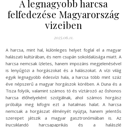
A legnagyobb harcsa
felfedezése Magyarország
vizeiben
2025.06.11.
A harcsa, mint hal, különleges helyet foglal el a magyar
halászati kultúrában, és nem csupán sokoldalúsága miatt. A
harcsa nemcsak ízletes, hanem impozáns megjelenésével
is lenyűgözi a horgászokat és a halászokat. A vízi világ
egyik legnagyobb édesvízi hala, a harcsa több mint száz
éve népszerű a magyar horgászok körében. A Duna és a
Tisza folyók, valamint számos tó és víztározó az őshonos
harcsa élőhelyeként szolgálnak, ahol számos horgász
próbálja meg kifogni ezt a hatalmas halat. A harcsa
nemcsak a horgászat élményét nyújtja, hanem jelentős
szerepet játszik a magyar gasztronómiában is. Az
ínycsiklandó harcsapaprikás és a halászlé