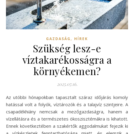
,
GAZDASÁG
HÍREK
Szükség lesz-e
víztakarékosságra a
környékemen?
2025.07.16.
Az utóbbi hónapokban tapasztalt száraz időjárás komoly
hatással volt a folyók, víztározók és a talajvíz szintjeire. A
csapadékhiány nemcsak a mezőgazdaságra, hanem a
vízellátásra és a természetes ökoszisztémákra is kihatott.
Ennek következtében a szakértők aggodalmukat fejezik ki
a vízkészletek fenntarthatósága miatt, és elemzik a