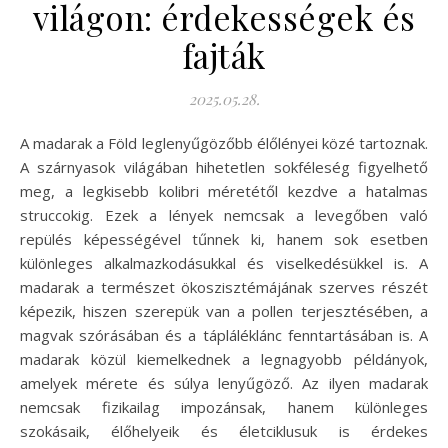
világon: érdekességek és
fajták
2025.05.28.
A madarak a Föld leglenyűgözőbb élőlényei közé tartoznak.
A szárnyasok világában hihetetlen sokféleség figyelhető
meg, a legkisebb kolibri méretétől kezdve a hatalmas
struccokig. Ezek a lények nemcsak a levegőben való
repülés képességével tűnnek ki, hanem sok esetben
különleges alkalmazkodásukkal és viselkedésükkel is. A
madarak a természet ökoszisztémájának szerves részét
képezik, hiszen szerepük van a pollen terjesztésében, a
magvak szórásában és a tápláléklánc fenntartásában is. A
madarak közül kiemelkednek a legnagyobb példányok,
amelyek mérete és súlya lenyűgöző. Az ilyen madarak
nemcsak fizikailag impozánsak, hanem különleges
szokásaik, élőhelyeik és életciklusuk is érdekes