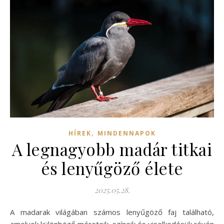
,
HÍREK
MINDENNAPOK
A legnagyobb madár titkai
és lenyűgöző élete
2025.05.28.
A madarak világában számos lenyűgöző faj található,