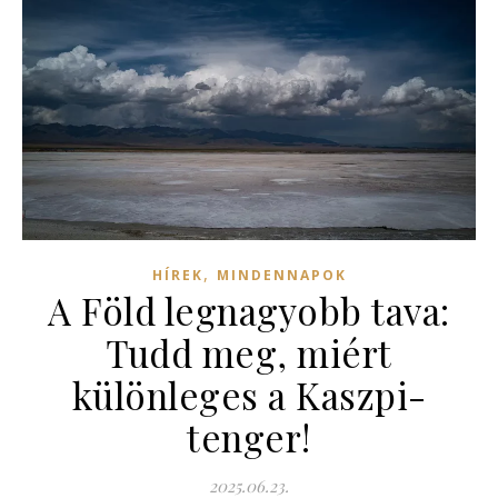
,
HÍREK
MINDENNAPOK
A Föld legnagyobb tava:
Tudd meg, miért
különleges a Kaszpi-
tenger!
2025.06.23.