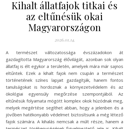
Kihalt állatfajok titkai és
az eltűnésük okai
Magyarországon
2026.01.14.
A természet változatossága évszázadokon át
gazdagította Magyarország élővilágát, azonban sok olyan
állatfaj is élt egykor a területén, amelyek mára már sajnos
eltűntek. Ezek a kihalt fajok nem csupán a természet
történetének színes lapjait gazdagítják, hanem fontos
tanulságokat is hordoznak a környezetvédelem és az
ökológiai egyensúly megőrzése szempontjából. Az
eltűnésük folyamata mögött komplex okok húzódnak meg,
melyek megértése segíthet abban, hogy a jelenben és a
jövőben hatékonyabb védelmet biztosítsunk a még létező
fajok számára. A kihalás nemcsak a múlt része, hanem a
természet törékenységének figyelmeztető jele is. Kihalt