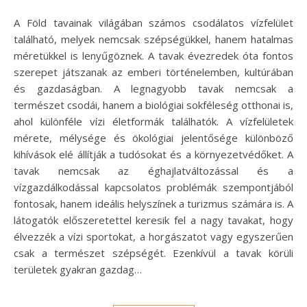
A Föld tavainak világában számos csodálatos vízfelület
található, melyek nemcsak szépségükkel, hanem hatalmas
méretükkel is lenyűgöznek. A tavak évezredek óta fontos
szerepet játszanak az emberi történelemben, kultúrában
és gazdaságban. A legnagyobb tavak nemcsak a
természet csodái, hanem a biológiai sokféleség otthonai is,
ahol különféle vízi életformák találhatók. A vízfelületek
mérete, mélysége és ökológiai jelentősége különböző
kihívások elé állítják a tudósokat és a környezetvédőket. A
tavak nemcsak az éghajlatváltozással és a
vízgazdálkodással kapcsolatos problémák szempontjából
fontosak, hanem ideális helyszínek a turizmus számára is. A
látogatók előszeretettel keresik fel a nagy tavakat, hogy
élvezzék a vízi sportokat, a horgászatot vagy egyszerűen
csak a természet szépségét. Ezenkívül a tavak körüli
területek gyakran gazdag…