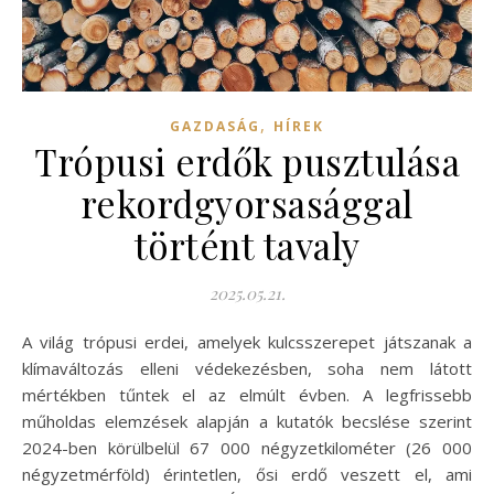
,
GAZDASÁG
HÍREK
Trópusi erdők pusztulása
rekordgyorsasággal
történt tavaly
2025.05.21.
A világ trópusi erdei, amelyek kulcsszerepet játszanak a
klímaváltozás elleni védekezésben, soha nem látott
mértékben tűntek el az elmúlt évben. A legfrissebb
műholdas elemzések alapján a kutatók becslése szerint
2024-ben körülbelül 67 000 négyzetkilométer (26 000
négyzetmérföld) érintetlen, ősi erdő veszett el, ami