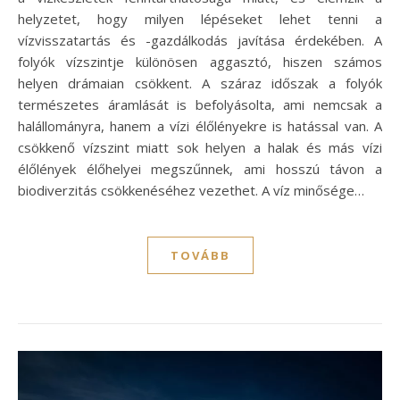
helyzetet, hogy milyen lépéseket lehet tenni a
vízvisszatartás és -gazdálkodás javítása érdekében. A
folyók vízszintje különösen aggasztó, hiszen számos
helyen drámaian csökkent. A száraz időszak a folyók
természetes áramlását is befolyásolta, ami nemcsak a
halállományra, hanem a vízi élőlényekre is hatással van. A
csökkenő vízszint miatt sok helyen a halak és más vízi
élőlények élőhelyei megszűnnek, ami hosszú távon a
biodiverzitás csökkenéséhez vezethet. A víz minősége…
TOVÁBB