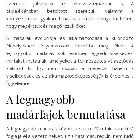
szerepet játszanak az ökoszisztémákban is. A
táplálékláncban betöltött szerepük, valamint a
környezetükre gyakorolt hatásuk miatt elengedhetetlen,
hogy megértsük és megőrizzük őket.
A madarak evolúciója és alkalmazkodása a különböző
élőhelyekhez folyamatosan formálta meg őket. A
legnagyobb madarak sok esetben egyedi viselkedési
mintákat mutatnak, amelyeket a természetes választódás
alakított ki. Így nem csupán a méretük, hanem a
viselkedésük és az alkalmazkodóképességük is érdemes a
figyelemre.
A legnagyobb
madárfajok bemutatása
A legnagyobb madarak között a strucc (Struthio camelus)
foglalja el a vezető helyet. Ez a hatalmas, repülni nem tudó