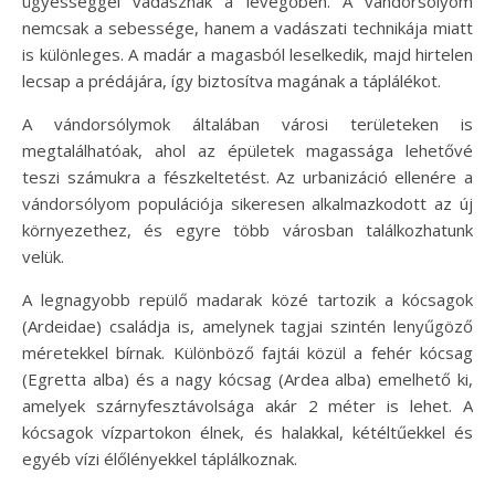
ügyességgel vadásznak a levegőben. A vándorsólyom
nemcsak a sebessége, hanem a vadászati technikája miatt
is különleges. A madár a magasból leselkedik, majd hirtelen
lecsap a prédájára, így biztosítva magának a táplálékot.
A vándorsólymok általában városi területeken is
megtalálhatóak, ahol az épületek magassága lehetővé
teszi számukra a fészkeltetést. Az urbanizáció ellenére a
vándorsólyom populációja sikeresen alkalmazkodott az új
környezethez, és egyre több városban találkozhatunk
velük.
A legnagyobb repülő madarak közé tartozik a kócsagok
(Ardeidae) családja is, amelynek tagjai szintén lenyűgöző
méretekkel bírnak. Különböző fajtái közül a fehér kócsag
(Egretta alba) és a nagy kócsag (Ardea alba) emelhető ki,
amelyek szárnyfesztávolsága akár 2 méter is lehet. A
kócsagok vízpartokon élnek, és halakkal, kétéltűekkel és
egyéb vízi élőlényekkel táplálkoznak.