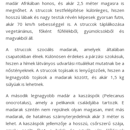
madár Afrikában honos, és akár 2,5 méter magasra is
megnőhet. A struccok testfelépítése különleges, hiszen
hosszú lábaik és nagy testük révén képesek gyorsan futni,
akár 70 km/h sebességgel is. A struccok táplálkozása
vegetáriánus, főként fűfélékből, gyümölcsökből és
magvakból áll.
A struccok szociális madarak, amelyek általában
csapatokban élnek. Különösen érdekes a párzási szokásuk,
hiszen a hímek látványos udvarlási rituálékat mutatnak be a
nőstényeknek. A struccok tojásaik is lenyűgözőek, hiszen a
legnagyobb tojások a madarak között, és akár 1,5 kg
súlyúak is lehetnek.
A második legnagyobb madár a kaszáspók (Pelecanus
onocrotalus), amely a pelikanok családjába tartozik. E
madarak szintén nem repülnek olyan magasan, mint más
madarak, de hatalmas szárnyterjedelmük akár 3 méter is
lehet. A kaszáspók jellemzője a hosszú, csőrszerű szája,