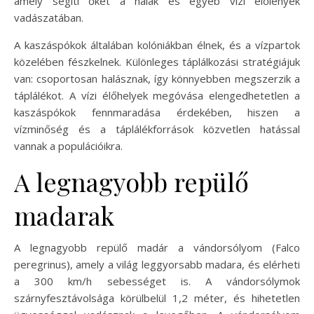
amely segíti őket a halak és egyéb vízi élőlények
vadászatában.
A kaszáspókok általában kolóniákban élnek, és a vízpartok
közelében fészkelnek. Különleges táplálkozási stratégiájuk
van: csoportosan halásznak, így könnyebben megszerzik a
táplálékot. A vízi élőhelyek megóvása elengedhetetlen a
kaszáspókok fennmaradása érdekében, hiszen a
vízminőség és a táplálékforrások közvetlen hatással
vannak a populációikra.
A legnagyobb repülő
madarak
A legnagyobb repülő madár a vándorsólyom (Falco
peregrinus), amely a világ leggyorsabb madara, és elérheti
a 300 km/h sebességet is. A vándorsólymok
szárnyfesztávolsága körülbelül 1,2 méter, és hihetetlen