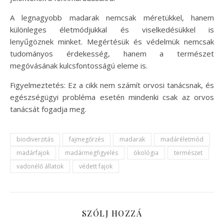
A legnagyobb madarak nemcsak méretükkel, hanem
különleges életmódjukkal és viselkedésükkel is
lenyűgöznek minket. Megértésük és védelmük nemcsak
tudományos érdekesség, hanem a természet
megóvásának kulcsfontosságú eleme is.
Figyelmeztetés: Ez a cikk nem számít orvosi tanácsnak, és
egészségügyi probléma esetén mindenki csak az orvos
tanácsát fogadja meg.
biodiverzitás
fajmegőrzés
madarak
madáréletmód
madárfajok
madármegfigyelés
ökológia
természet
vadonélő állatok
védett fajok
SZÓLJ HOZZÁ