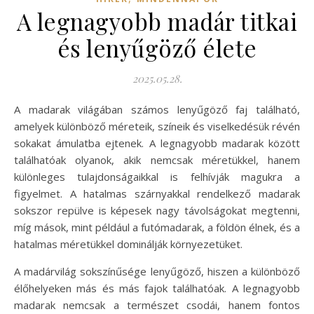
A legnagyobb madár titkai
és lenyűgöző élete
2025.05.28.
A madarak világában számos lenyűgöző faj található,
amelyek különböző méreteik, színeik és viselkedésük révén
sokakat ámulatba ejtenek. A legnagyobb madarak között
találhatóak olyanok, akik nemcsak méretükkel, hanem
különleges tulajdonságaikkal is felhívják magukra a
figyelmet. A hatalmas szárnyakkal rendelkező madarak
sokszor repülve is képesek nagy távolságokat megtenni,
míg mások, mint például a futómadarak, a földön élnek, és a
hatalmas méretükkel dominálják környezetüket.
A madárvilág sokszínűsége lenyűgöző, hiszen a különböző
élőhelyeken más és más fajok találhatóak. A legnagyobb
madarak nemcsak a természet csodái, hanem fontos