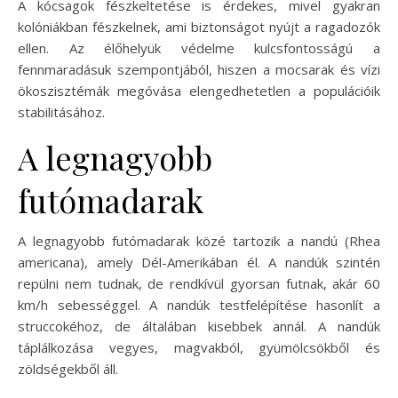
A kócsagok fészkeltetése is érdekes, mivel gyakran
kolóniákban fészkelnek, ami biztonságot nyújt a ragadozók
ellen. Az élőhelyük védelme kulcsfontosságú a
fennmaradásuk szempontjából, hiszen a mocsarak és vízi
ökoszisztémák megóvása elengedhetetlen a populációik
stabilitásához.
A legnagyobb
futómadarak
A legnagyobb futómadarak közé tartozik a nandú (Rhea
americana), amely Dél-Amerikában él. A nandúk szintén
repülni nem tudnak, de rendkívül gyorsan futnak, akár 60
km/h sebességgel. A nandúk testfelépítése hasonlít a
struccokéhoz, de általában kisebbek annál. A nandúk
táplálkozása vegyes, magvakból, gyümölcsökből és
zöldségekből áll.