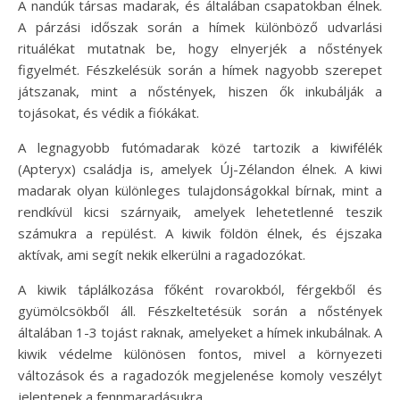
A nandúk társas madarak, és általában csapatokban élnek.
A párzási időszak során a hímek különböző udvarlási
rituálékat mutatnak be, hogy elnyerjék a nőstények
figyelmét. Fészkelésük során a hímek nagyobb szerepet
játszanak, mint a nőstények, hiszen ők inkubálják a
tojásokat, és védik a fiókákat.
A legnagyobb futómadarak közé tartozik a kiwifélék
(Apteryx) családja is, amelyek Új-Zélandon élnek. A kiwi
madarak olyan különleges tulajdonságokkal bírnak, mint a
rendkívül kicsi szárnyaik, amelyek lehetetlenné teszik
számukra a repülést. A kiwik földön élnek, és éjszaka
aktívak, ami segít nekik elkerülni a ragadozókat.
A kiwik táplálkozása főként rovarokból, férgekből és
gyümölcsökből áll. Fészkeltetésük során a nőstények
általában 1-3 tojást raknak, amelyeket a hímek inkubálnak. A
kiwik védelme különösen fontos, mivel a környezeti
változások és a ragadozók megjelenése komoly veszélyt
jelentenek a fennmaradásukra.