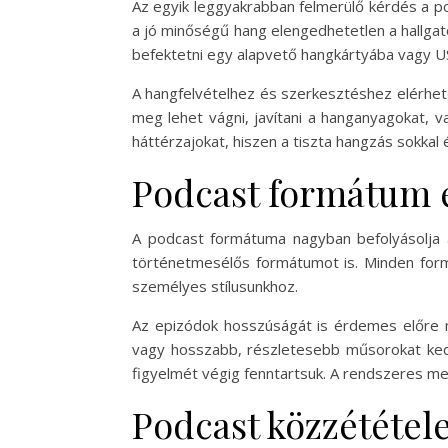
Az egyik leggyakrabban felmerülő kérdés a p
a jó minőségű hang elengedhetetlen a hallga
befektetni egy alapvető hangkártyába vagy U
A hangfelvételhez és szerkesztéshez elérhető
meg lehet vágni, javítani a hanganyagokat, va
háttérzajokat, hiszen a tiszta hangzás sokkal
Podcast formátum é
A podcast formátuma nagyban befolyásolja a
történetmesélős formátumot is. Minden formá
személyes stílusunkhoz.
Az epizódok hosszúságát is érdemes előre me
vagy hosszabb, részletesebb műsorokat kedve
figyelmét végig fenntartsuk. A rendszeres megj
Podcast közzététele