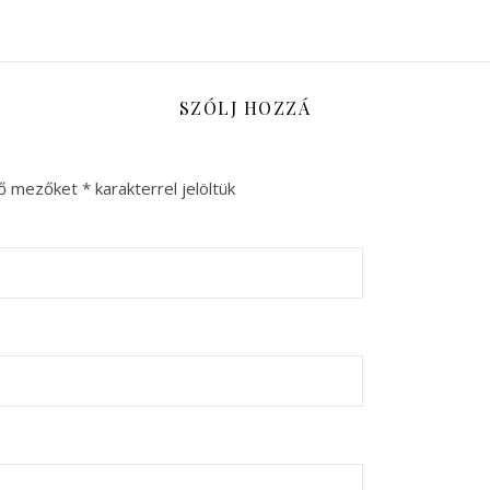
SZÓLJ HOZZÁ
ző mezőket
*
karakterrel jelöltük