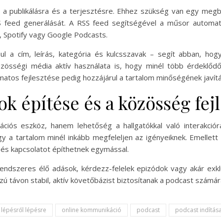
dő a publikálásra és a terjesztésre. Ehhez szükség van egy meg
SS feed generálását. A RSS feed segítségével a műsor automat
, Spotify vagy Google Podcasts.
 a cím, leírás, kategória és kulcsszavak – segít abban, hog
össégi média aktív használata is, hogy minél több érdeklődőh
matos fejlesztése pedig hozzájárul a tartalom minőségének javít
ok építése és a közösség fej
ós eszköz, hanem lehetőség a hallgatókkal való interakcióra 
y a tartalom minél inkább megfeleljen az igényeiknek. Emellett 
 és kapcsolatot építhetnek egymással.
endszeres élő adások, kérdezz-felelek epizódok vagy akár exkl
zú távon stabil, aktív követőbázist biztosítanak a podcast számár
lépésről lépésre
online kommunikáció
podcast
podcast indítás