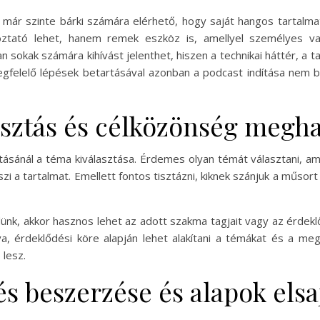
r szinte bárki számára elérhető, hogy saját hangos tartalmat
ztató lehet, hanem remek eszköz is, amellyel személyes v
nban sokak számára kihívást jelenthet, hiszen a technikai háttér, 
egfelelő lépések betartásával azonban a podcast indítása nem bo
sztás és célközönség megh
ásánál a téma kiválasztása. Érdemes olyan témát választani, ame
i a tartalmat. Emellett fontos tisztázni, kiknek szánjuk a műso
dünk, akkor hasznos lehet az adott szakma tagjait vagy az érdek
a, érdeklődési köre alapján lehet alakítani a témákat és a meg
 lesz.
és beszerzése és alapok elsa