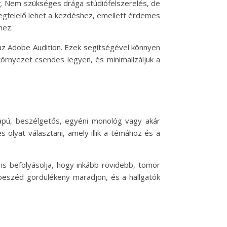
g. Nem szükséges drága stúdiófelszerelés, de
egfelelő lehet a kezdéshez, emellett érdemes
hez.
 az Adobe Audition. Ezek segítségével könnyen
 környezet csendes legyen, és minimalizáljuk a
lapú, beszélgetős, egyéni monológ vagy akár
olyat választani, amely illik a témához és a
is befolyásolja, hogy inkább rövidebb, tömör
 beszéd gördülékeny maradjon, és a hallgatók