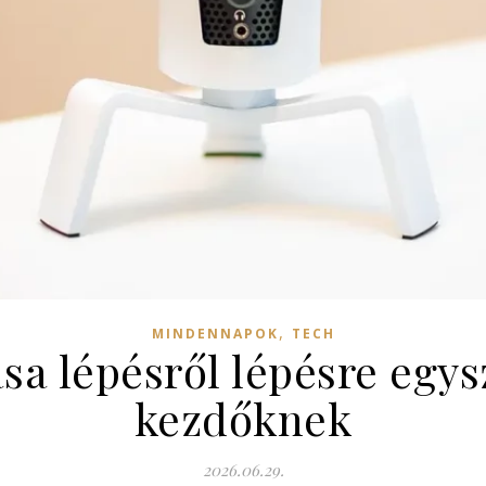
,
MINDENNAPOK
TECH
ása lépésről lépésre egy
kezdőknek
2026.06.29.