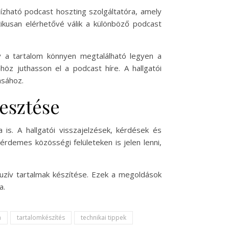
bízható podcast hoszting szolgáltatóra, amely
ikusan elérhetővé válik a különböző podcast
y a tartalom könnyen megtalálható legyen a
öz juthasson el a podcast híre. A hallgatói
ásához.
lesztése
is. A hallgatói visszajelzések, kérdések és
érdemes közösségi felületeken is jelen lenni,
uzív tartalmak készítése. Ezek a megoldások
a.
a
tartalomkészítés
technikai tippek