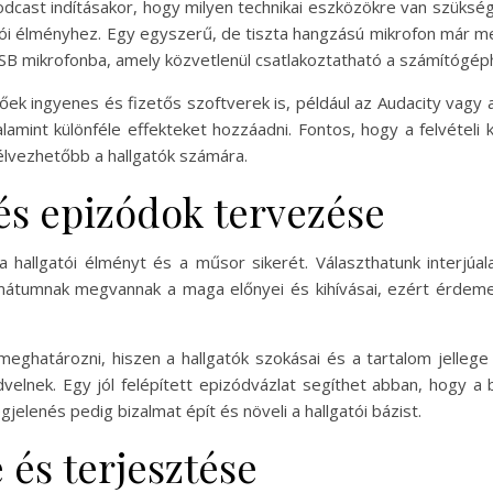
odcast indításakor, hogy milyen technikai eszközökre van szüksé
tói élményhez. Egy egyszerű, de tiszta hangzású mikrofon már m
SB mikrofonba, amely közvetlenül csatlakoztatható a számítógép
ek ingyenes és fizetős szoftverek is, például az Audacity vagy
lamint különféle effekteket hozzáadni. Fontos, hogy a felvételi
 élvezhetőbb a hallgatók számára.
s epizódok tervezése
 hallgatói élményt és a műsor sikerét. Választhatunk interjúa
tumnak megvannak a maga előnyei és kihívásai, ezért érdemes 
ghatározni, hiszen a hallgatók szokásai és a tartalom jellege 
lnek. Egy jól felépített epizódvázlat segíthet abban, hogy a
elenés pedig bizalmat épít és növeli a hallgatói bázist.
 és terjesztése