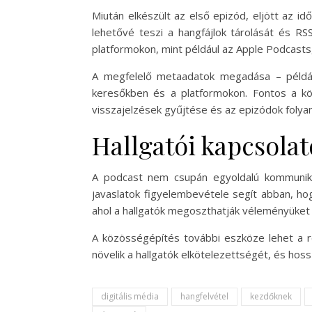
Miután elkészült az első epizód, eljött az i
lehetővé teszi a hangfájlok tárolását és R
platformokon, mint például az Apple Podcasts
A megfelelő metaadatok megadása – például
keresőkben és a platformokon. Fontos a köz
visszajelzések gyűjtése és az epizódok folya
Hallgatói kapcsolat
A podcast nem csupán egyoldalú kommunikáci
javaslatok figyelembevétele segít abban, hog
ahol a hallgatók megoszthatják véleményüket
A közösségépítés további eszköze lehet a r
növelik a hallgatók elkötelezettségét, és hoss
digitális média
hangfelvétel
kezdőknek