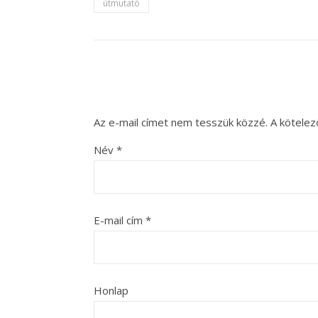
útmutató
Az e-mail címet nem tesszük közzé.
A kötele
Név
*
E-mail cím
*
Honlap