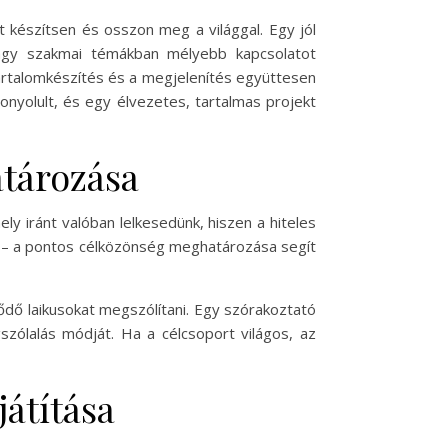
 készítsen és osszon meg a világgal. Egy jól
agy szakmai témákban mélyebb kapcsolatot
a tartalomkészítés és a megjelenítés együttesen
nyolult, és egy élvezetes, tartalmas projekt
atározása
ly iránt valóban lelkesedünk, hiszen a hiteles
rt – a pontos célközönség meghatározása segít
lődő laikusokat megszólítani. Egy szórakoztató
szólalás módját. Ha a célcsoport világos, az
játítása