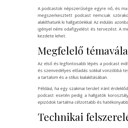
A podcastok népszerűsége egyre nő, és ma má
megszerkesztett podcast nemcsak szórako
alakíthatunk ki hallgatóinkkal. Az indulás azo
igényel némi odafigyelést és tervezést. A m
kezdete lehet.
Megfelelő témavála
Az első és legfontosabb lépés a podcast indít
és szenvedélyes előadás sokkal vonzóbbá tesz
a tartalom és a stílus kialakításában.
Például, ha egy szakmai terület iránt érdeklő
podcast esetén pedig a hallgatók korosztály
epizódok tartalma célzottabb és hatékonyabb
Technikai felszerel