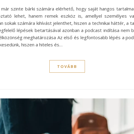
r szinte bárki számára elérhető, hogy saját hangos tartalmat
ztató lehet, hanem remek eszköz is, amellyel személyes v
nban sokak számára kihívást jelenthet, hiszen a technikai háttér, 
egfelelő lépések betartásával azonban a podcast indítása nem bo
élközönség meghatározása Az első és legfontosabb lépés a podc
lkesedünk, hiszen a hiteles és…
TOVÁBB