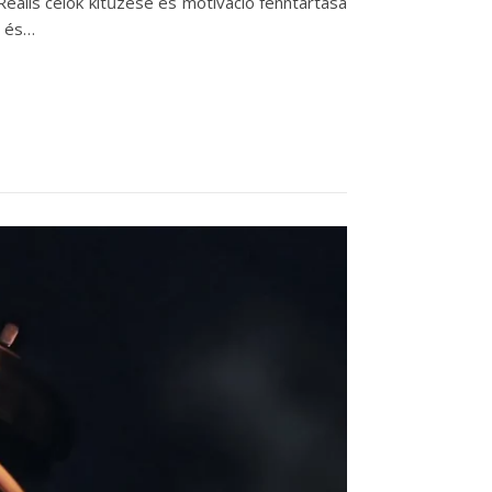
ális célok kitűzése és motiváció fenntartása
, és…