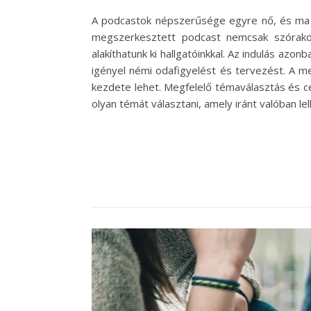
A podcastok népszerűsége egyre nő, és ma má
megszerkesztett podcast nemcsak szórako
alakíthatunk ki hallgatóinkkal. Az indulás azo
igényel némi odafigyelést és tervezést. A m
kezdete lehet. Megfelelő témaválasztás és c
olyan témát választani, amely iránt valóban le