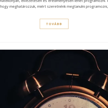
hatékonyan, élvezetesen és eredményesen lehet programozni. Re
, hogy meghatározzuk, miért szeretnénk megtanulni programozni
TOVÁBB