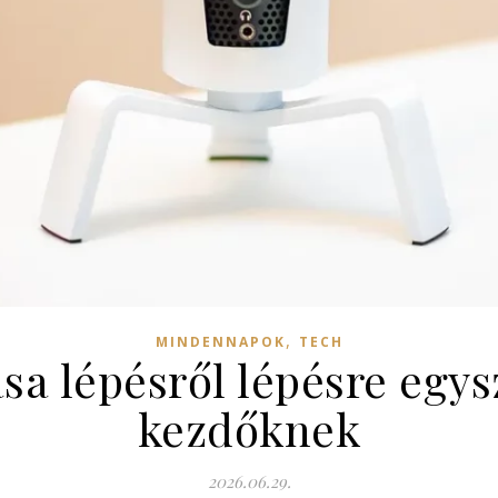
,
MINDENNAPOK
TECH
ása lépésről lépésre egy
kezdőknek
2026.06.29.