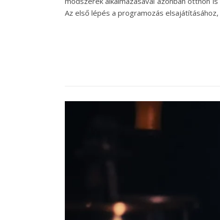
módszerek alkalmazásával azonban otthon is 
Az első lépés a programozás elsajátításához