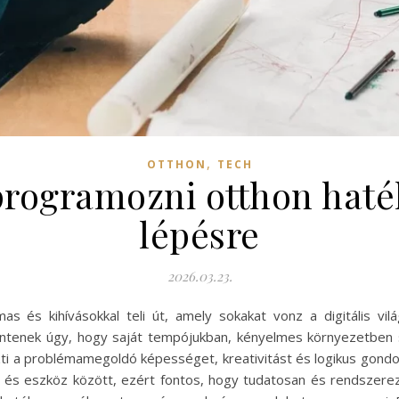
,
OTTHON
TECH
programozni otthon haté
lépésre
2026.03.23.
 és kihívásokkal teli út, amely sokakat vonz a digitális vil
ntenek úgy, hogy saját tempójukban, kényelmes környezetben s
zti a problémamegoldó képességet, kreativitást és logikus gondol
v és eszköz között, ezért fontos, hogy tudatosan és rendszerez