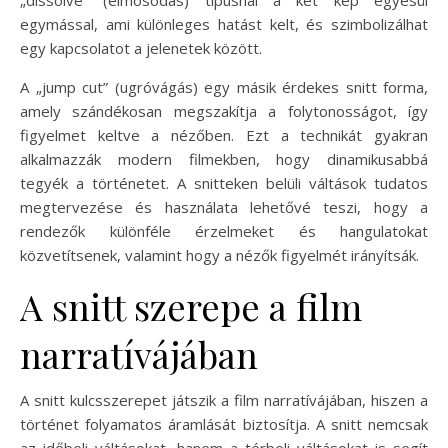
egymással, ami különleges hatást kelt, és szimbolizálhat
egy kapcsolatot a jelenetek között.
A „jump cut” (ugróvágás) egy másik érdekes snitt forma,
amely szándékosan megszakítja a folytonosságot, így
figyelmet keltve a nézőben. Ezt a technikát gyakran
alkalmazzák modern filmekben, hogy dinamikusabbá
tegyék a történetet. A snitteken belüli váltások tudatos
megtervezése és használata lehetővé teszi, hogy a
rendezők különféle érzelmeket és hangulatokat
közvetítsenek, valamint hogy a nézők figyelmét irányítsák.
A snitt szerepe a film
narratívájában
A snitt kulcsszerepet játszik a film narratívájában, hiszen a
történet folyamatos áramlását biztosítja. A snitt nemcsak
az időbeli váltásokat, hanem a térbeli váltásokat is segít