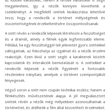
megjeleníteni, így a nézők könnyen követhetik a
cselekményt. A megfelelő snittek kiválasztása lehetővé
teszi, hogy a rendezők a történet mélységének és
összetettségének érzékeltetésére összpontosítsanak.
A snitt révén a rendezők képesek létrehozni a feszültséget
és a drámát, amely a filmek egyik legfontosabb eleme.
Például, ha egy feszültséggel teli jelenetet gyors snittekkel
váltogatnak, az fokozhatja az izgalmat és a nézők érzelmi
reakcióját. Ezen kívül a snitt segíti a karakterek közötti
kapcsolatok és interakciók bemutatását is. A snittekkel a
rendezők képesek a nézők figyelmét a fontosabb
részletekre irányítani, amelyek a történet szempontjából
lényegesek.
Végső soron a snitt nem csupán technikai eszköz, hanem a
filmkészítés művészetének alapja. A jól megválasztott
snittek révén a nézők még mélyebben azonosulhatnak a
történettel, és átélhetik a film által közvetített érzelmeket.