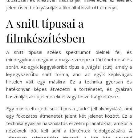
jelentősen befolyásolják a film által kiváltott élményt.
A snitt típusai a
filmkészítésben
A snitt típusai széles spektrumot ölelnek fel, és
mindegyiknek megvan a maga szerepe a történetmesélés
során. Az egyik leggyakoribb típus a „vágás” (cut), amely a
legegyszerűbb snitt forma, ahol az egyik képkivágás
hirtelen vált egy másikra. Ez a technika gyorsan és
hatékonyan képes átvezetni a történetet, és gyakran
használják akciójeleneteknél vagy feszültségkeltésre.
Egy másik elterjedt snitt típus a „fade” (elhalványulás), ami
egy fokozatos átmenetet jelent két jelenet között. Ez a
technika gyakran használatos érzelmi pillanatoknál, amikor a
nézőknek időt kell adni a történtek feldolgozására. A
„dissolve” (elmosódás) típusnál a két kép egyesül