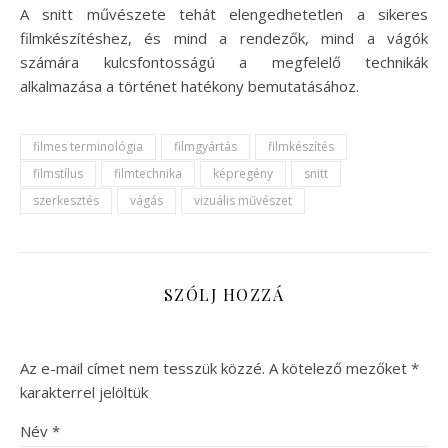
A snitt művészete tehát elengedhetetlen a sikeres
filmkészítéshez, és mind a rendezők, mind a vágók
számára kulcsfontosságú a megfelelő technikák
alkalmazása a történet hatékony bemutatásához.
filmes terminológia
filmgyártás
filmkészítés
filmstílus
filmtechnika
képregény
snitt
szerkesztés
vágás
vizuális művészet
SZÓLJ HOZZÁ
Az e-mail címet nem tesszük közzé.
A kötelező mezőket
*
karakterrel jelöltük
Név
*