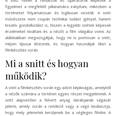
A snitt révén a rendezők és operatőrök képesek a
figyelmet a megfelelő pillanatokra irányítani, miközben a
történetet folyamatosan és logikusan vezetik. A snitt
művészete nem csupán technikai tudást igényel, hanem
kreatív gondolkodást is, hiszen a legjobb snittek képesek
érzelmeket kiváltani és a nézőt a film világába vonni. Az
alábbiakban megvizsgáljuk, hogy mi is pontosan a snitt,
milyen típusai léteznek, és hogyan használjuk őket a
filmkészítés során.
Mi a snitt és hogyan
működik?
A snitt a filmkészítés során egy adott képkivágás, amelyből
a nézők számára a történet egyes részei megjelennek. A
snitt alapvetően a felvett anyag darabjainak vágását
jelenti, amely során a rendező vagy a vágó kiválasztja,
hogy mely jelenetek kerüljenek be a végleges filmbe. A