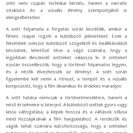
snitt nem csupán technikai kérdés, hanem a narratív
struktúra és a vizuális élmény szempontjából is
elengedhetetlen.
A snitt folyamata a forgatás során kezdődik, amikor a
filmes csapat rögzíti a különböző jeleneteket. Ezek a
felvételek sokszor különböző szögekből és beállításokból
készülnek, lehetővé téve a vágó számára, hogy a
legjobban illeszkedő snitteket válassza ki. A snitteket
ezután összeillesztik, hogy a történet folyamatos legyen,
és a nézők élvezhessék az élményt. A snitt során
figyelembe kell venni a ritmust, a tempót és a vizuális
kompozíciót, hogy a film dinamikus és érdekes maradjon.
A snitt hatása nemcsak a történetmesélésre, hanem a
néző érzelmeire is kiterjed. A különböző snittek gyors vagy
lassú váltogatása, a képek hossza és a váltások stílusa
mind hozzájárulnak a film hangulatához. A rendezők és
vágók tehát számára kulcsfontosságú, hogy a snitteket
tudatosan és kreatívan használják, mivel ezek az elemek