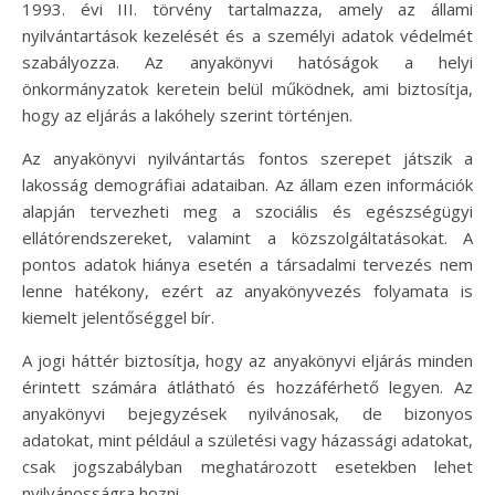
1993. évi III. törvény tartalmazza, amely az állami
nyilvántartások kezelését és a személyi adatok védelmét
szabályozza. Az anyakönyvi hatóságok a helyi
önkormányzatok keretein belül működnek, ami biztosítja,
hogy az eljárás a lakóhely szerint történjen.
Az anyakönyvi nyilvántartás fontos szerepet játszik a
lakosság demográfiai adataiban. Az állam ezen információk
alapján tervezheti meg a szociális és egészségügyi
ellátórendszereket, valamint a közszolgáltatásokat. A
pontos adatok hiánya esetén a társadalmi tervezés nem
lenne hatékony, ezért az anyakönyvezés folyamata is
kiemelt jelentőséggel bír.
A jogi háttér biztosítja, hogy az anyakönyvi eljárás minden
érintett számára átlátható és hozzáférhető legyen. Az
anyakönyvi bejegyzések nyilvánosak, de bizonyos
adatokat, mint például a születési vagy házassági adatokat,
csak jogszabályban meghatározott esetekben lehet
nyilvánosságra hozni.