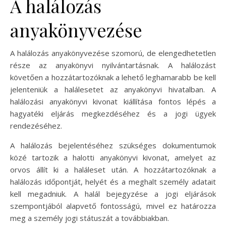
A halálozás
anyakönyvezése
A halálozás anyakönyvezése szomorú, de elengedhetetlen
része az anyakönyvi nyilvántartásnak. A halálozást
követően a hozzátartozóknak a lehető leghamarabb be kell
jelenteniük a halálesetet az anyakönyvi hivatalban. A
halálozási anyakönyvi kivonat kiállítása fontos lépés a
hagyatéki eljárás megkezdéséhez és a jogi ügyek
rendezéséhez.
A halálozás bejelentéséhez szükséges dokumentumok
közé tartozik a halotti anyakönyvi kivonat, amelyet az
orvos állít ki a haláleset után. A hozzátartozóknak a
halálozás időpontját, helyét és a meghalt személy adatait
kell megadniuk. A halál bejegyzése a jogi eljárások
szempontjából alapvető fontosságú, mivel ez határozza
meg a személy jogi státuszát a továbbiakban.