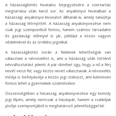
A házasságkötés hivatalos bejegyzésére a szertartás
megtartása után kerül sor. Az anyakönyvi hivatalban a
házassági anyakönyvi kivonatot állítanak ki, amely tanúsítja
a házasság létrejöttét. A házasság anyakönyvezése nem
csak jogi szempontból fontos, hanem számos társadalmi
és gazdasági előnnyel is jár, például a közös vagyon
védelmével és az öröklési jogokkal.
A házasságkötés során a feleknek lehetőségük van
választani a névviselést is, ami a házasság után történő
névváltoztatást jelenti. A pár dönthet úgy, hogy a nő a férj
nevét veszi fel, vagy közös nevet választanak. A névviselés
módja is befolyásolja a közös jogi státuszt, ami különösen
fontos lehet a gyermekek születésekor.
Összességében a házasság anyakönyvezése egy komoly
jogi lépés, amely nemcsak a házaspár, hanem a családjuk
jövője szempontjából is meghatározó jelentőséggel bír.