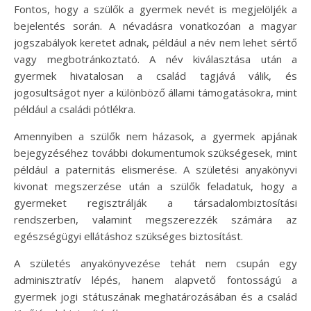
Fontos, hogy a szülők a gyermek nevét is megjelöljék a
bejelentés során. A névadásra vonatkozóan a magyar
jogszabályok keretet adnak, például a név nem lehet sértő
vagy megbotránkoztató. A név kiválasztása után a
gyermek hivatalosan a család tagjává válik, és
jogosultságot nyer a különböző állami támogatásokra, mint
például a családi pótlékra.
Amennyiben a szülők nem házasok, a gyermek apjának
bejegyzéséhez további dokumentumok szükségesek, mint
például a paternitás elismerése. A születési anyakönyvi
kivonat megszerzése után a szülők feladatuk, hogy a
gyermeket regisztrálják a társadalombiztosítási
rendszerben, valamint megszerezzék számára az
egészségügyi ellátáshoz szükséges biztosítást.
A születés anyakönyvezése tehát nem csupán egy
adminisztratív lépés, hanem alapvető fontosságú a
gyermek jogi státuszának meghatározásában és a család