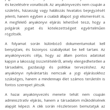
és kezelésére vonatkozik. Az anyakönyvezés nem csupán a
születés, házasság vagy halálozás hivatalos bejegyzését
jelenti, hanem egyben a családi állapot jogi elismerését is.
A megfelelő anyakönyvi eljárás lehetővé teszi, hogy a
polgárok jogait és kötelezettségeit egyértelműen
rögzítsék.
A folyamat során különböző dokumentumokat kell
benyújtani, és bizonyos szabályokat be kell tartani. Az
anyakönyvezés célja, hogy az állam pontos adatokat
kapjon a lakosság összetételéről, amely elengedhetetlen a
társadalmi, gazdasági és politikai tervezéshez. Az
anyakönyvi nyilvántartás nemcsak a jogi eljárásokhoz
szükséges, hanem a mindennapi élet számos területén is
fontos szerepet játszik.
A hazai anyakönyvezés menete tehát nem csupán
adminisztratív eljárás, hanem a társadalom működésének
alapját képezi. A cikk során részletesen bemutatjuk az