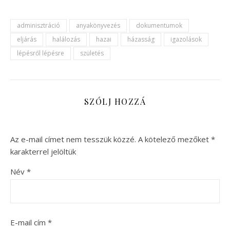
adminisztráció
anyakönyvezés
dokumentumok
eljárás
halálozás
hazai
házasság
igazolások
lépésről lépésre
születés
SZÓLJ HOZZÁ
Az e-mail címet nem tesszük közzé.
A kötelező mezőket
*
karakterrel jelöltük
Név
*
E-mail cím
*