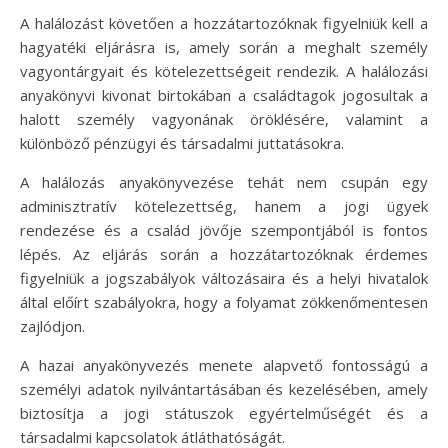
A halálozást követően a hozzátartozóknak figyelniük kell a
hagyatéki eljárásra is, amely során a meghalt személy
vagyontárgyait és kötelezettségeit rendezik. A halálozási
anyakönyvi kivonat birtokában a családtagok jogosultak a
halott személy vagyonának öröklésére, valamint a
különböző pénzügyi és társadalmi juttatásokra.
A halálozás anyakönyvezése tehát nem csupán egy
adminisztratív kötelezettség, hanem a jogi ügyek
rendezése és a család jövője szempontjából is fontos
lépés. Az eljárás során a hozzátartozóknak érdemes
figyelniük a jogszabályok változásaira és a helyi hivatalok
által előírt szabályokra, hogy a folyamat zökkenőmentesen
zajlódjon.
A hazai anyakönyvezés menete alapvető fontosságú a
személyi adatok nyilvántartásában és kezelésében, amely
biztosítja a jogi státuszok egyértelműségét és a
társadalmi kapcsolatok átláthatóságát.