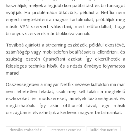
használjuk, melyek a legjobb kompatibilitást és biztonságot
nyújtják. Ha problémába ütközünk, például a Netflix nem
engedi megtekinteni a magyar tartalmakat, próbáljuk meg
másik VPN szervert választani, mert előfordulhat, hogy
bizonyos szerverek már blokkolva vannak.
Továbbá ajánlott a streaming eszközök, például okostévé,
számítógép vagy mobiltelefon beállításait is ellenőrizni, és
szükség esetén újraindítani azokat. Így elkerülhetők a
felesleges technikai hibák, és a nézés élménye folyamatos
marad.
Összességében a magyar Netflix nézése külföldön ma már
nem lehetetlen feladat, csak meg kell találni a megfelelő
eszközöket és módszereket, amelyek biztonságosak és
megbízhatóak. Így akár otthonról távol, egy másik
országban is élvezhetjük a kedvenc magyar tartalmainkat.
digitális szabadság
internetes cenzúra
külföldön netflix