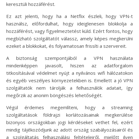
keresztüli hozzáférést.
Ez azt jelenti, hogy ha a Netflix észleli, hogy VPN-t
használsz, előfordulhat, hogy ideiglenesen blokkolja a
hozzáférést, vagy figyelmeztetést küld. Ezért fontos, hogy
megbízható szolgáltatót válassz, amely képes megkerülni
ezeket a blokkokat, és folyamatosan frissíti a szervereit.
A biztonság szempontjából a VPN használata
mindenképpen javasolt, hiszen az adatforgalom
titkosításával védelmet nyújt a nyilvános wifi hálózatokon
és egyéb veszélyes környezetekben is. Emellett a jó VPN
szolgáltatók nem tárolják a felhasználók adatait, így
megőrzik az anonim böngészés lehetőségét.
Végül érdemes megemlíteni, hogy a streaming
szolgáltatások földrajzi korlátozásainak megkerülése
bizonyos országokban jogi kérdéseket vethet fel, ezért
mindig tájékozódjunk az adott ország szabályozásairól és
a szolgáltatás felhasználási feltételeiről, mielőtt ilyen