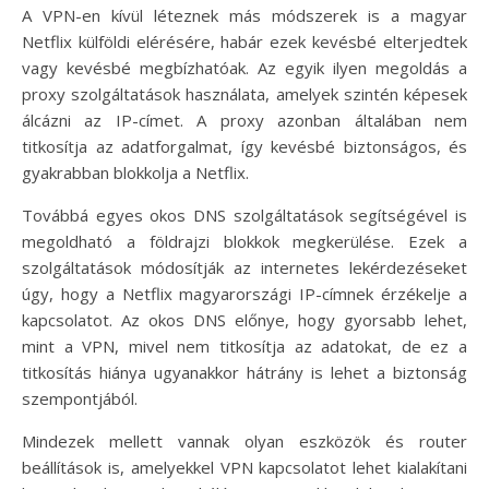
A VPN-en kívül léteznek más módszerek is a magyar
Netflix külföldi elérésére, habár ezek kevésbé elterjedtek
vagy kevésbé megbízhatóak. Az egyik ilyen megoldás a
proxy szolgáltatások használata, amelyek szintén képesek
álcázni az IP-címet. A proxy azonban általában nem
titkosítja az adatforgalmat, így kevésbé biztonságos, és
gyakrabban blokkolja a Netflix.
Továbbá egyes okos DNS szolgáltatások segítségével is
megoldható a földrajzi blokkok megkerülése. Ezek a
szolgáltatások módosítják az internetes lekérdezéseket
úgy, hogy a Netflix magyarországi IP-címnek érzékelje a
kapcsolatot. Az okos DNS előnye, hogy gyorsabb lehet,
mint a VPN, mivel nem titkosítja az adatokat, de ez a
titkosítás hiánya ugyanakkor hátrány is lehet a biztonság
szempontjából.
Mindezek mellett vannak olyan eszközök és router
beállítások is, amelyekkel VPN kapcsolatot lehet kialakítani