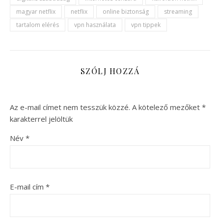
magyar netflix
netflix
online biztonság
streaming
tartalom elérés
vpn használata
vpn tippek
SZÓLJ HOZZÁ
Az e-mail címet nem tesszük közzé.
A kötelező mezőket
*
karakterrel jelöltük
Név
*
E-mail cím
*