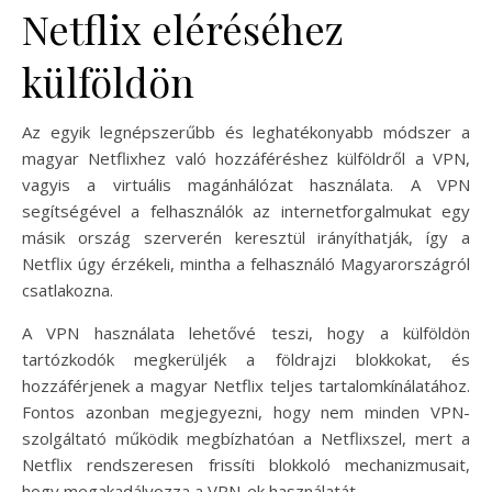
Netflix eléréséhez
külföldön
Az egyik legnépszerűbb és leghatékonyabb módszer a
magyar Netflixhez való hozzáféréshez külföldről a VPN,
vagyis a virtuális magánhálózat használata. A VPN
segítségével a felhasználók az internetforgalmukat egy
másik ország szerverén keresztül irányíthatják, így a
Netflix úgy érzékeli, mintha a felhasználó Magyarországról
csatlakozna.
A VPN használata lehetővé teszi, hogy a külföldön
tartózkodók megkerüljék a földrajzi blokkokat, és
hozzáférjenek a magyar Netflix teljes tartalomkínálatához.
Fontos azonban megjegyezni, hogy nem minden VPN-
szolgáltató működik megbízhatóan a Netflixszel, mert a
Netflix rendszeresen frissíti blokkoló mechanizmusait,
hogy megakadályozza a VPN-ek használatát.