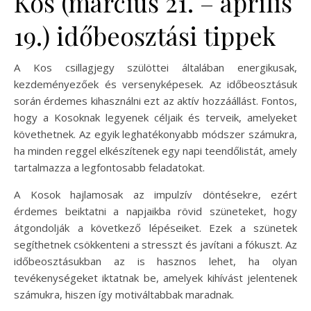
Kos (március 21. – április
19.) időbeosztási tippek
A Kos csillagjegy szülöttei általában energikusak,
kezdeményezőek és versenyképesek. Az időbeosztásuk
során érdemes kihasználni ezt az aktív hozzáállást. Fontos,
hogy a Kosoknak legyenek céljaik és terveik, amelyeket
követhetnek. Az egyik leghatékonyabb módszer számukra,
ha minden reggel elkészítenek egy napi teendőlistát, amely
tartalmazza a legfontosabb feladatokat.
A Kosok hajlamosak az impulzív döntésekre, ezért
érdemes beiktatni a napjaikba rövid szüneteket, hogy
átgondolják a következő lépéseiket. Ezek a szünetek
segíthetnek csökkenteni a stresszt és javítani a fókuszt. Az
időbeosztásukban az is hasznos lehet, ha olyan
tevékenységeket iktatnak be, amelyek kihívást jelentenek
számukra, hiszen így motiváltabbak maradnak.