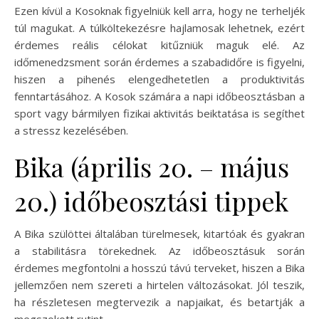
Ezen kívül a Kosoknak figyelniük kell arra, hogy ne terheljék
túl magukat. A túlköltekezésre hajlamosak lehetnek, ezért
érdemes reális célokat kitűzniük maguk elé. Az
időmenedzsment során érdemes a szabadidőre is figyelni,
hiszen a pihenés elengedhetetlen a produktivitás
fenntartásához. A Kosok számára a napi időbeosztásban a
sport vagy bármilyen fizikai aktivitás beiktatása is segíthet
a stressz kezelésében.
Bika (április 20. – május
20.) időbeosztási tippek
A Bika szülöttei általában türelmesek, kitartóak és gyakran
a stabilitásra törekednek. Az időbeosztásuk során
érdemes megfontolni a hosszú távú terveket, hiszen a Bika
jellemzően nem szereti a hirtelen változásokat. Jól teszik,
ha részletesen megtervezik a napjaikat, és betartják a
megszokott rutint.