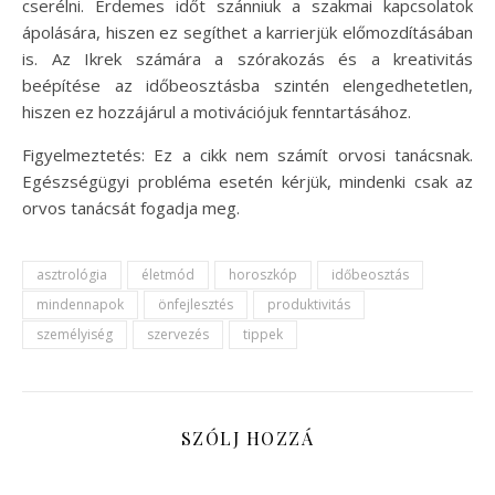
cserélni. Érdemes időt szánniuk a szakmai kapcsolatok
ápolására, hiszen ez segíthet a karrierjük előmozdításában
is. Az Ikrek számára a szórakozás és a kreativitás
beépítése az időbeosztásba szintén elengedhetetlen,
hiszen ez hozzájárul a motivációjuk fenntartásához.
Figyelmeztetés: Ez a cikk nem számít orvosi tanácsnak.
Egészségügyi probléma esetén kérjük, mindenki csak az
orvos tanácsát fogadja meg.
asztrológia
életmód
horoszkóp
időbeosztás
mindennapok
önfejlesztés
produktivitás
személyiség
szervezés
tippek
SZÓLJ HOZZÁ