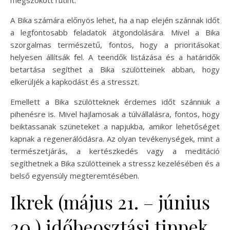
A Bika számára előnyös lehet, ha a nap elején szánnak időt
a legfontosabb feladatok átgondolására. Mivel a Bika
szorgalmas természetű, fontos, hogy a prioritásokat
helyesen állítsák fel. A teendők listázása és a határidők
betartása segíthet a Bika szülötteinek abban, hogy
elkerüljék a kapkodást és a stresszt.
Emellett a Bika szülötteknek érdemes időt szánniuk a
pihenésre is. Mivel hajlamosak a túlvállalásra, fontos, hogy
beiktassanak szüneteket a napjukba, amikor lehetőséget
kapnak a regenerálódásra. Az olyan tevékenységek, mint a
természetjárás, a kertészkedés vagy a meditáció
segíthetnek a Bika szülötteinek a stressz kezelésében és a
belső egyensúly megteremtésében.
Ikrek (május 21. – június
20.) időbeosztási tippek