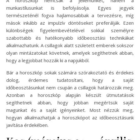
A horoszkóp nemcsak a jellemünket, hanem a
munkastílusunkat is befolyásolja. Egyes jegyek
természeténél fogva hajlamosabbak a tervezésre, míg
mások inkább az impulzív döntéseket preferálják. Ezen
különbségek figyelembevételével sokkal személyre
szabottabb és hatékonyabb időbeosztási technikákat
alkalmazhatunk. A csillagok alatt született emberek sokszor
olyan mintázatokat követnek, amelyek segíthetnek abban,
hogy a legjobbat hozzák ki a napjukból.
Bár a horoszkóp sokak számára szórakoztató és érdekes
dolog, érdemes tudatosítani, hogy a saját
időbeosztásunkat nem csupán a csillagok határozzák meg.
Azonban a horoszkóp alapján készült útmutatások
segíthetnek abban, hogy jobban megértsük saját
magunkat és a saját igényeinket. Most nézzük meg,
hogyan alkalmazhatjuk a horoszkópot az időbeosztásunk
javítása érdekében.