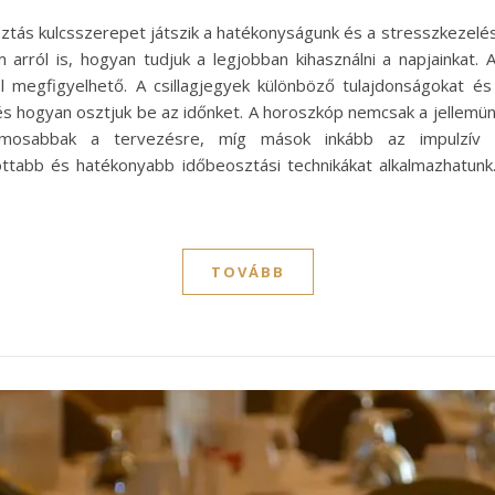
sztás kulcsszerepet játszik a hatékonyságunk és a stresszkeze
 arról is, hogyan tudjuk a legjobban kihasználni a napjainkat
l megfigyelhető. A csillagjegyek különböző tulajdonságokat é
és hogyan osztjuk be az időnket. A horoszkóp nemcsak a jellemün
mosabbak a tervezésre, míg mások inkább az impulzív d
tabb és hatékonyabb időbeosztási technikákat alkalmazhatunk.
TOVÁBB