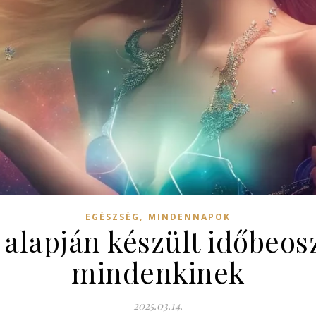
,
EGÉSZSÉG
MINDENNAPOK
alapján készült időbeosz
mindenkinek
2025.03.14.