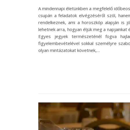
A mindennapi életünkben a megfelelő időbeo
csupán a feladatok elvégzéséről szól, hanem
rendelkeznek, ami a horoszkóp alapján is jó
lehetnek arra, hogyan éljük meg a napjainkat 
Egyes jegyek természeténél fogva hajla
figyelembevételével sokkal személyre szabot
olyan mintázatokat követnek,…