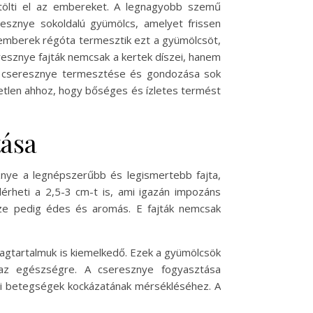
 tölti el az embereket. A legnagyobb szemű
esznye sokoldalú gyümölcs, amelyet frissen
 emberek régóta termesztik ezt a gyümölcsöt,
resznye fajták nemcsak a kertek díszei, hanem
. A cseresznye termesztése és gondozása sok
etetlen ahhoz, hogy bőséges és ízletes termést
tása
znye a legnépszerűbb és legismertebb fajta,
rheti a 2,5-3 cm-t is, ami igazán impozáns
 íze pedig édes és aromás. E fajták nemcsak
agtartalmuk is kiemelkedő. Ezek a gyümölcsök
 az egészségre. A cseresznye fogyasztása
eri betegségek kockázatának mérsékléséhez. A