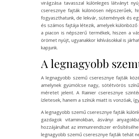
virágzása tavasszal különleges látványt n
cseresznye fajták különösen népszerűek, h
fogyaszthatunk, de lekvár, sütemények és eg
és számos fajtája létezik, amelyek különböző
a piacon is népszerű termékek, hiszen a vá
örömet nyújt, ugyanakkor kihívásokkal is járh
kapjunk.
A legnagyobb szemű
A legnagyobb szemű cseresznye fajták közé 
amelynek gyümölcse nagy, sötétvörös színű
méretet jelent. A Rainier cseresznye szint
ízletesek, hanem a színük miatt is vonzóak, íg
A legnagyobb szemű cseresznye fajták különl
gazdagok vitaminokban, ásványi anyagokb
hozzájárulhat az immunrendszer erősítéséhez
legnagyobb szemű cseresznye fajták tehát nem