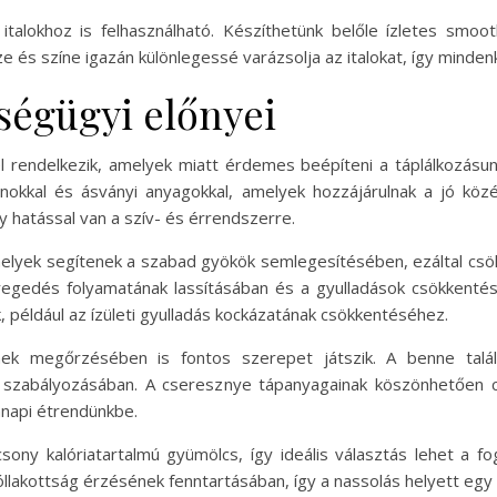
alokhoz is felhasználható. Készíthetünk belőle ízletes smoothi
ze és színe igazán különlegessé varázsolja az italokat, így minde
ségügyi előnyei
rendelkezik, amelyek miatt érdemes beépíteni a táplálkozásu
minokkal és ásványi anyagokkal, amelyek hozzájárulnak a jó kö
y hatással van a szív- és érrendszerre.
elyek segítenek a szabad gyökök semlegesítésében, ezáltal csö
regedés folyamatának lassításában és a gyulladások csökkent
például az ízületi gyulladás kockázatának csökkentéséhez.
ek megőrzésében is fontos szerepet játszik. A benne talál
t szabályozásában. A cseresznye tápanyagainak köszönhetően c
nnapi étrendünkbe.
sony kalóriatartalmú gyümölcs, így ideális választás lehet a 
jóllakottság érzésének fenntartásában, így a nassolás helyett egy 