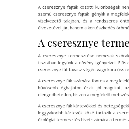
A cseresznye fajták közötti különbségek ne
szemű cseresznye fajták igénylik a megfelel
vízelvezető talajban, és a rendszeres ön
élvezetével jár, hanem a kertészkedés örömév
A cseresznye terme
A cseresznye termesztése nemcsak szórako
tisztában legyünk a növény igényeivel. Előszö
cseresznye fát tavasz végén vagy kora ősszel
A cseresznye fák számára fontos a megfelelő n
hűvösebb éghajlaton érzik jól magukat, a
elengedhetetlen, hiszen a megfelelő metszés
A cseresznye fák kártevőkkel és betegségekk
leggyakoribb kártevők közé tartozik a csere
ökológiai termesztés hívei számára a termész