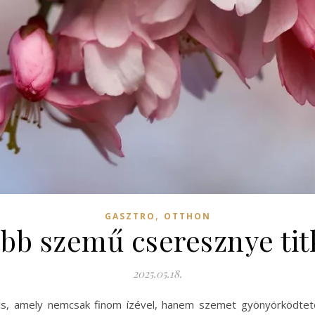
,
GASZTRO
OTTHON
bb szemű cseresznye titka
2025.05.18.
cs, amely nemcsak finom ízével, hanem szemet gyönyörködtető