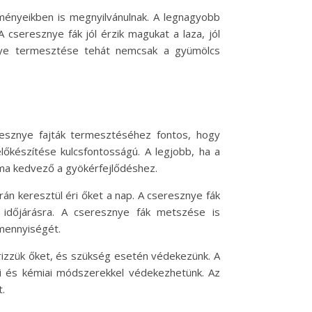
ményeikben is megnyilvánulnak. A legnagyobb
cseresznye fák jól érzik magukat a laza, jól
znye termesztése tehát nemcsak a gyümölcs
esznye fajták termesztéséhez fontos, hogy
 előkészítése kulcsfontosságú. A legjobb, ha a
lma kedvező a gyökérfejlődéshez.
rán keresztül éri őket a nap. A cseresznye fák
 időjárásra. A cseresznye fák metszése is
 mennyiségét.
rizzük őket, és szükség esetén védekezünk. A
iai és kémiai módszerekkel védekezhetünk. Az
.