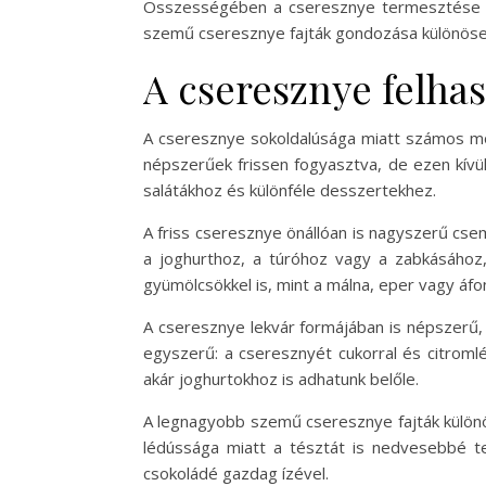
Összességében a cseresznye termesztése tü
szemű cseresznye fajták gondozása különösen
A cseresznye felhas
A cseresznye sokoldalúsága miatt számos mód
népszerűek frissen fogyasztva, de ezen kívü
salátákhoz és különféle desszertekhez.
A friss cseresznye önállóan is nagyszerű cse
a joghurthoz, a túróhoz vagy a zabkásához,
gyümölcsökkel is, mint a málna, eper vagy áfon
A cseresznye lekvár formájában is népszerű, 
egyszerű: a cseresznyét cukorral és citromlé
akár joghurtokhoz is adhatunk belőle.
A legnagyobb szemű cseresznye fajták különös
lédússága miatt a tésztát is nedvesebbé te
csokoládé gazdag ízével.