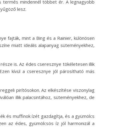
s termés mindennél többet ér. A legnagyobb
nyűgöző lesz.
 fajták, mint a Bing és a Rainier, különösen
színe miatt ideális alapanyag süteményekhez,
észe is. Az édes cseresznye tökéletesen illik
Ezen kívül a cseresznye jól párosítható más
eggeli pirítósokon. Az elkészítése viszonylag
válóan illik palacsintához, süteményekhez, de
ék és muffinok ízét gazdagítja, és a gyümölcs
zen az édes, gyümölcsös íz jól harmonizál a