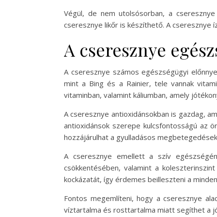
Végül, de nem utolsósorban, a cseresznye it
cseresznye likőr is készíthető. A cseresznye í
A cseresznye egész
A cseresznye számos egészségügyi előnnyel 
mint a Bing és a Rainier, tele vannak vita
vitaminban, valamint káliumban, amely jótékon
A cseresznye antioxidánsokban is gazdag, am
antioxidánsok szerepe kulcsfontosságú az ö
hozzájárulhat a gyulladásos megbetegedések, 
A cseresznye emellett a szív egészségén
csökkentésében, valamint a koleszterinszin
kockázatát, így érdemes beilleszteni a minde
Fontos megemlíteni, hogy a cseresznye alac
víztartalma és rosttartalma miatt segíthet a 