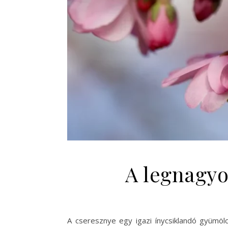
A legnagyo
A cseresznye egy igazi ínycsiklandó gyümöl