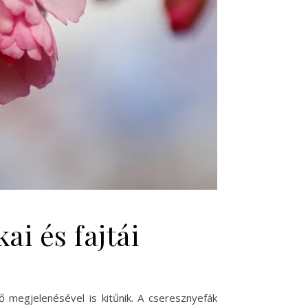
i és fajtái
 megjelenésével is kitűnik. A cseresznyefák