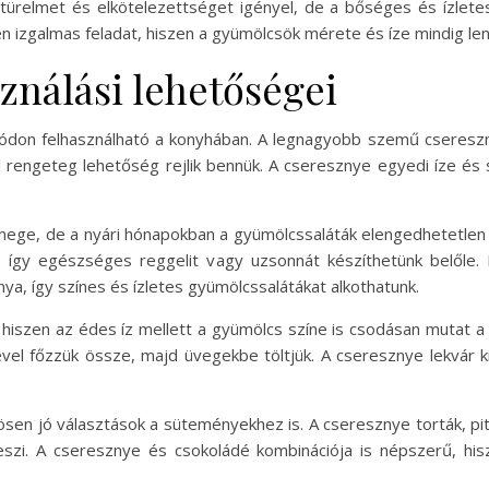
relmet és elkötelezettséget igényel, de a bőséges és ízlete
 izgalmas feladat, hiszen a gyümölcsök mérete és íze mindig le
ználási lehetőségei
on felhasználható a konyhában. A legnagyobb szemű cseresznye
l rengeteg lehetőség rejlik bennük. A cseresznye egyedi íze és 
mege, de a nyári hónapokban a gyümölcssaláták elengedhetetlen r
 így egészséges reggelit vagy uzsonnát készíthetünk belőle. 
ya, így színes és ízletes gyümölcssalátákat alkothatunk.
hiszen az édes íz mellett a gyümölcs színe is csodásan mutat a r
vel főzzük össze, majd üvegekbe töltjük. A cseresznye lekvár ki
en jó választások a süteményekhez is. A cseresznye torták, pit
szi. A cseresznye és csokoládé kombinációja is népszerű, his