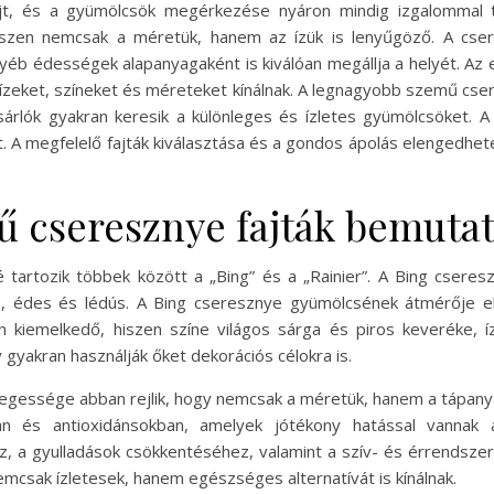
yújt, és a gyümölcsök megérkezése nyáron mindig izgalommal
iszen nemcsak a méretük, hanem az ízük is lenyűgöző. A cser
yéb édességek alapanyagaként is kiválóan megállja a helyét. Az
 ízeket, színeket és méreteket kínálnak. A legnagyobb szemű cse
sárlók gyakran keresik a különleges és ízletes gyümölcsöket
at. A megfelelő fajták kiválasztása és a gondos ápolás elengedh
 cseresznye fajták bemuta
tartozik többek között a „Bing” és a „Rainier”. A Bing cseres
, édes és lédús. A Bing cseresznye gyümölcsének átmérője elé
én kiemelkedő, hiszen színe világos sárga és piros keveréke,
y gyakran használják őket dekorációs célokra is.
egessége abban rejlik, hogy nemcsak a méretük, hanem a tápany
an és antioxidánsokban, amelyek jótékony hatással vannak
, a gyulladások csökkentéséhez, valamint a szív- és érrendsz
csak ízletesek, hanem egészséges alternatívát is kínálnak.