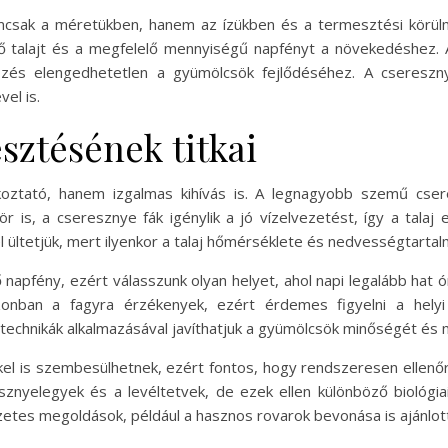
mcsak a méretükben, hanem az ízükben és a termesztési körül
ő talajt és a megfelelő mennyiségű napfényt a növekedéshez. A 
tözés elengedhetetlen a gyümölcsök fejlődéséhez. A cseres
el is.
sztésének titkai
ztató, hanem izgalmas kihívás is. A legnagyobb szemű cser
r is, a cseresznye fák igénylik a jó vízelvezetést, így a talaj
 ültetjük, mert ilyenkor a talaj hőmérséklete és nedvességtarta
apfény, ezért válasszunk olyan helyet, ahol napi legalább hat ó
zonban a fagyra érzékenyek, ezért érdemes figyelni a helyi
technikák alkalmazásával javíthatjuk a gyümölcsök minőségét és
el is szembesülhetnek, ezért fontos, hogy rendszeresen ellenő
sznyelegyek és a levéltetvek, de ezek ellen különböző biológ
etes megoldások, például a hasznos rovarok bevonása is ajánlott