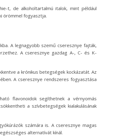
e-t, de alkoholtartalmú italok, mint például
nki örömmel fogyasztja.
nkba. A legnagyobb szemű cseresznye fajták,
zérzethez. A cseresznye gazdag A-, C- és K-
kkentve a krónikus betegségek kockázatát. Az
ésében. A cseresznye rendszeres fogyasztása
ható flavonoidok segíthetnek a vérnyomás
sökkentheti a szívbetegségek kialakulásának
fogyókúrázók számára is. A cseresznye magas
egészséges alternatívát kínál.