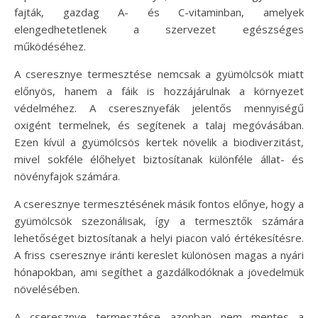
fajták, gazdag A- és C-vitaminban, amelyek
elengedhetetlenek a szervezet egészséges
működéséhez.
A cseresznye termesztése nemcsak a gyümölcsök miatt
előnyös, hanem a fáik is hozzájárulnak a környezet
védelméhez. A cseresznyefák jelentős mennyiségű
oxigént termelnek, és segítenek a talaj megóvásában.
Ezen kívül a gyümölcsös kertek növelik a biodiverzitást,
mivel sokféle élőhelyet biztosítanak különféle állat- és
növényfajok számára.
A cseresznye termesztésének másik fontos előnye, hogy a
gyümölcsök szezonálisak, így a termesztők számára
lehetőséget biztosítanak a helyi piacon való értékesítésre.
A friss cseresznye iránti kereslet különösen magas a nyári
hónapokban, ami segíthet a gazdálkodóknak a jövedelmük
növelésében.
A cseresznye termesztése azonban nem mentes a