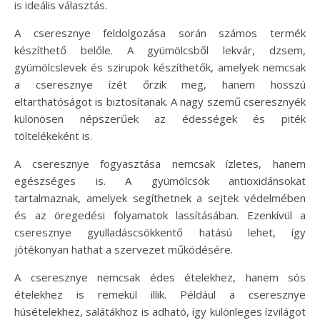
is ideális választás.
A cseresznye feldolgozása során számos termék
készíthető belőle. A gyümölcsből lekvár, dzsem,
gyümölcslevek és szirupok készíthetők, amelyek nemcsak
a cseresznye ízét őrzik meg, hanem hosszú
eltarthatóságot is biztosítanak. A nagy szemű cseresznyék
különösen népszerűek az édességek és piték
töltelékeként is.
A cseresznye fogyasztása nemcsak ízletes, hanem
egészséges is. A gyümölcsök antioxidánsokat
tartalmaznak, amelyek segíthetnek a sejtek védelmében
és az öregedési folyamatok lassításában. Ezenkívül a
cseresznye gyulladáscsökkentő hatású lehet, így
jótékonyan hathat a szervezet működésére.
A cseresznye nemcsak édes ételekhez, hanem sós
ételekhez is remekül illik. Például a cseresznye
húsételekhez, salátákhoz is adható, így különleges ízvilágot