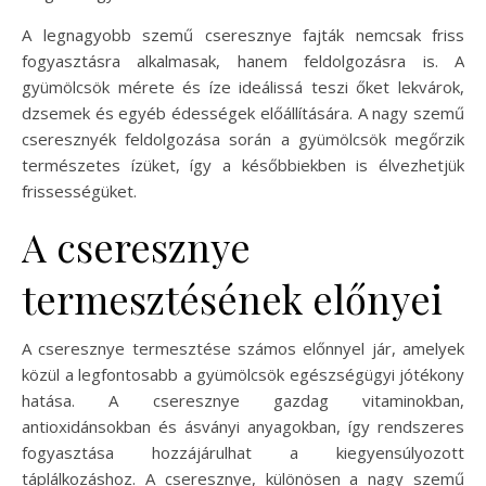
A legnagyobb szemű cseresznye fajták nemcsak friss
fogyasztásra alkalmasak, hanem feldolgozásra is. A
gyümölcsök mérete és íze ideálissá teszi őket lekvárok,
dzsemek és egyéb édességek előállítására. A nagy szemű
cseresznyék feldolgozása során a gyümölcsök megőrzik
természetes ízüket, így a későbbiekben is élvezhetjük
frissességüket.
A cseresznye
termesztésének előnyei
A cseresznye termesztése számos előnnyel jár, amelyek
közül a legfontosabb a gyümölcsök egészségügyi jótékony
hatása. A cseresznye gazdag vitaminokban,
antioxidánsokban és ásványi anyagokban, így rendszeres
fogyasztása hozzájárulhat a kiegyensúlyozott
táplálkozáshoz. A cseresznye, különösen a nagy szemű