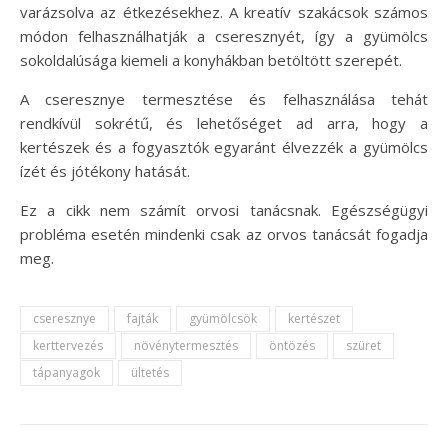
varázsolva az étkezésekhez. A kreatív szakácsok számos
módon felhasználhatják a cseresznyét, így a gyümölcs
sokoldalúsága kiemeli a konyhákban betöltött szerepét.
A cseresznye termesztése és felhasználása tehát
rendkívül sokrétű, és lehetőséget ad arra, hogy a
kertészek és a fogyasztók egyaránt élvezzék a gyümölcs
ízét és jótékony hatását.
Ez a cikk nem számít orvosi tanácsnak. Egészségügyi
probléma esetén mindenki csak az orvos tanácsát fogadja
meg.
cseresznye
fajták
gyümölcsök
kertészet
kerttervezés
növénytermesztés
öntözés
szüret
tápanyagok
ültetés