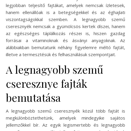
legjobban teljesítő fajtákat, amelyek nemcsak ízletesek,
hanem ellenállóak is a betegségekkel és az éghajlati
viszontagságokkal szemben. A legnagyobb szemű
cseresznyék nemcsak a gyümölcsös kertek díszei, hanem
az egészséges táplálkozás részei is, hiszen gazdag
forrásai a vitaminoknak és ásványi anyagoknak. Az
alábbiakban bemutatunk néhány figyelemre méltó fajtát,
illetve a termesztésük és felhasználásuk szempontjait.
A legnagyobb szemű
cseresznye fajták
bemutatása
A legnagyobb szemű cseresznyék közül több fajtát is
megkülönböztethetünk, amelyek mindegyike sajátos
jellemzőkkel bír. Az egyik legismertebb és legnagyobb