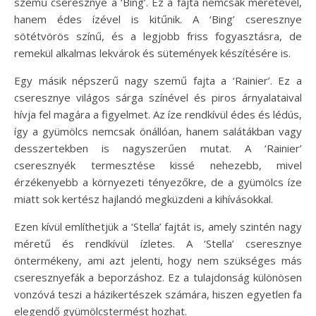
szemű cseresznye a ‘Bing’. Ez a fajta nemcsak méretével,
hanem édes ízével is kitűnik. A ‘Bing’ cseresznye
sötétvörös színű, és a legjobb friss fogyasztásra, de
remekül alkalmas lekvárok és sütemények készítésére is.
Egy másik népszerű nagy szemű fajta a ‘Rainier’. Ez a
cseresznye világos sárga színével és piros árnyalataival
hívja fel magára a figyelmet. Az íze rendkívül édes és lédús,
így a gyümölcs nemcsak önállóan, hanem salátákban vagy
desszertekben is nagyszerűen mutat. A ‘Rainier’
cseresznyék termesztése kissé nehezebb, mivel
érzékenyebb a környezeti tényezőkre, de a gyümölcs íze
miatt sok kertész hajlandó megküzdeni a kihívásokkal.
Ezen kívül említhetjük a ‘Stella’ fajtát is, amely szintén nagy
méretű és rendkívül ízletes. A ‘Stella’ cseresznye
öntermékeny, ami azt jelenti, hogy nem szükséges más
cseresznyefák a beporzáshoz. Ez a tulajdonság különösen
vonzóvá teszi a házikertészek számára, hiszen egyetlen fa
elegendő gyümölcstermést hozhat.