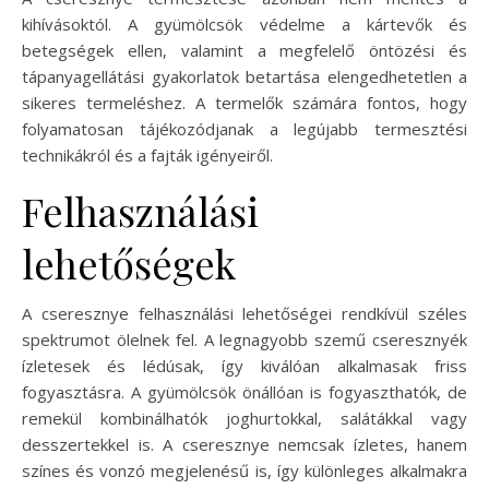
kihívásoktól. A gyümölcsök védelme a kártevők és
betegségek ellen, valamint a megfelelő öntözési és
tápanyagellátási gyakorlatok betartása elengedhetetlen a
sikeres termeléshez. A termelők számára fontos, hogy
folyamatosan tájékozódjanak a legújabb termesztési
technikákról és a fajták igényeiről.
Felhasználási
lehetőségek
A cseresznye felhasználási lehetőségei rendkívül széles
spektrumot ölelnek fel. A legnagyobb szemű cseresznyék
ízletesek és lédúsak, így kiválóan alkalmasak friss
fogyasztásra. A gyümölcsök önállóan is fogyaszthatók, de
remekül kombinálhatók joghurtokkal, salátákkal vagy
desszertekkel is. A cseresznye nemcsak ízletes, hanem
színes és vonzó megjelenésű is, így különleges alkalmakra