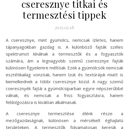
cseresznye titkai és
termesztési tippek
2025.05.18.
A cseresznye, mint gyümölcs, nemcsak ízletes, hanem
tápanyagokban gazdag is. A különböző fajták széles
spektrumot kínálnak a termesztők és a fogyasztók
számára, ám a legnagyobb szemű cseresznye fajták
különösen figyelemre méltóak. Ezek a gyümölcsök nemcsak
esztétikailag vonzóak, hanem ízük és textúrájuk miatt is
kiemelkednek a többi cseresznye közül. A nagy szemű
cseresznyék fajtái a gyümölcsiparban egyre népszerűbbé
válnak, és nemcsak a friss fogyasztásra, hanem
feldolgozásra is kiválóan alkalmasak.
A cseresznye termesztése élénk része a
mezőgazdaságnak, különösen a mérsékelt éghajlatú
területeken. A termesztők folyamatosan keresik a