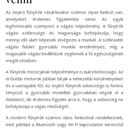
Az önjáró fűnyírók vásárlásakor számos olyan funkció van,
amelyeket érdemes figyelembe venni. Az egyik
legfontosabb szempont a vágási teljesítmény. A fűnyírók
vágási szélessége és magassága befolyásolja, hogy
mennyi idő alatt képesek elvégezni a munkát. A szélesebb
vágási felület gyorsabb munkát eredményez, míg a
magasabb vágási beállítások segítenek a fű egészségének
megőrzésében.
A fűnyírók motorjának teljesítménye is kulcsfontosságú. Az
erősebb motorok jobban bírják a nehezebb körülményeket
és a vastagabb fűt. Az önjáró fűnyírók sebessége is fontos
tényező; a gyorsabb modellek gyorsabban végzik el a
feladatot, de érdemes figyelni arra is, hogy a sebesség ne
befolyásolja a vágás minőségét.
A modern fűnyírók számos okos funkcióval rendelkeznek,
mint például a Bluetooth vagy Wi-Fi kapcsolaton keresztül