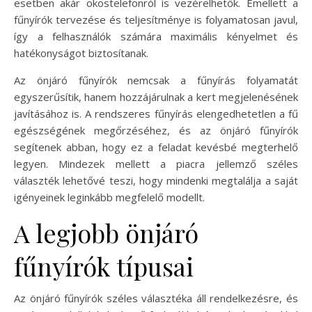
esetben akár okostelefonról is vezérelhetők. Emellett a
fűnyírók tervezése és teljesítménye is folyamatosan javul,
így a felhasználók számára maximális kényelmet és
hatékonyságot biztosítanak.
Az önjáró fűnyírók nemcsak a fűnyírás folyamatát
egyszerűsítik, hanem hozzájárulnak a kert megjelenésének
javításához is. A rendszeres fűnyírás elengedhetetlen a fű
egészségének megőrzéséhez, és az önjáró fűnyírók
segítenek abban, hogy ez a feladat kevésbé megterhelő
legyen. Mindezek mellett a piacra jellemző széles
választék lehetővé teszi, hogy mindenki megtalálja a saját
igényeinek leginkább megfelelő modellt.
A legjobb önjáró
fűnyírók típusai
Az önjáró fűnyírók széles választéka áll rendelkezésre, és