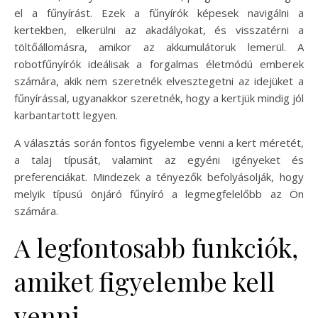
el a fűnyírást. Ezek a fűnyírók képesek navigálni a
kertekben, elkerülni az akadályokat, és visszatérni a
töltőállomásra, amikor az akkumulátoruk lemerül. A
robotfűnyírók ideálisak a forgalmas életmódú emberek
számára, akik nem szeretnék elvesztegetni az idejüket a
fűnyírással, ugyanakkor szeretnék, hogy a kertjük mindig jól
karbantartott legyen.
A választás során fontos figyelembe venni a kert méretét,
a talaj típusát, valamint az egyéni igényeket és
preferenciákat. Mindezek a tényezők befolyásolják, hogy
melyik típusú önjáró fűnyíró a legmegfelelőbb az Ön
számára.
A legfontosabb funkciók,
amiket figyelembe kell
venni