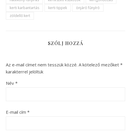
kerti karbantartás
kerti tippek
önjáró fűnyíró
zöldellő kert
SZÓLJ HOZZÁ
Az e-mail címet nem tesszük közzé.
A kötelező mezőket
*
karakterrel jelöltük
Név
*
E-mail cím
*