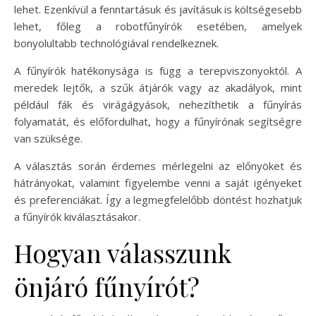
lehet. Ezenkívül a fenntartásuk és javításuk is költségesebb
lehet, főleg a robotfűnyírók esetében, amelyek
bonyolultabb technológiával rendelkeznek.
A fűnyírók hatékonysága is függ a terepviszonyoktól. A
meredek lejtők, a szűk átjárók vagy az akadályok, mint
például fák és virágágyások, nehezíthetik a fűnyírás
folyamatát, és előfordulhat, hogy a fűnyírónak segítségre
van szüksége.
A választás során érdemes mérlegelni az előnyöket és
hátrányokat, valamint figyelembe venni a saját igényeket
és preferenciákat. Így a legmegfelelőbb döntést hozhatjuk
a fűnyírók kiválasztásakor.
Hogyan válasszunk
önjáró fűnyírót?