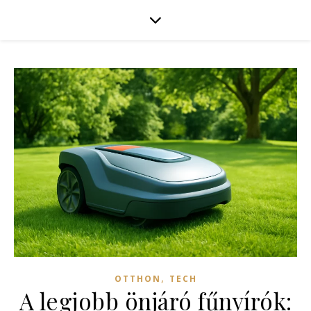
,
OTTHON
TECH
A legjobb önjáró fűnyírók: