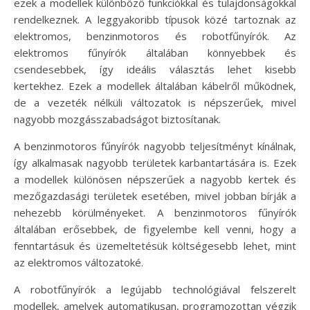
ezek a modellek különböző funkciókkal és tulajdonságokkal
rendelkeznek. A leggyakoribb típusok közé tartoznak az
elektromos, benzinmotoros és robotfűnyírók. Az
elektromos fűnyírók általában könnyebbek és
csendesebbek, így ideális választás lehet kisebb
kertekhez. Ezek a modellek általában kábelről működnek,
de a vezeték nélküli változatok is népszerűek, mivel
nagyobb mozgásszabadságot biztosítanak.
A benzinmotoros fűnyírók nagyobb teljesítményt kínálnak,
így alkalmasak nagyobb területek karbantartására is. Ezek
a modellek különösen népszerűek a nagyobb kertek és
mezőgazdasági területek esetében, mivel jobban bírják a
nehezebb körülményeket. A benzinmotoros fűnyírók
általában erősebbek, de figyelembe kell venni, hogy a
fenntartásuk és üzemeltetésük költségesebb lehet, mint
az elektromos változatoké.
A robotfűnyírók a legújabb technológiával felszerelt
modellek, amelyek automatikusan, programozottan végzik