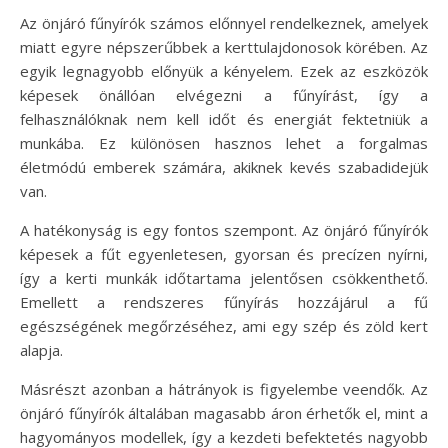
Az önjáró fűnyírók számos előnnyel rendelkeznek, amelyek
miatt egyre népszerűbbek a kerttulajdonosok körében. Az
egyik legnagyobb előnyük a kényelem. Ezek az eszközök
képesek önállóan elvégezni a fűnyírást, így a
felhasználóknak nem kell időt és energiát fektetniük a
munkába. Ez különösen hasznos lehet a forgalmas
életmódú emberek számára, akiknek kevés szabadidejük
van.
A hatékonyság is egy fontos szempont. Az önjáró fűnyírók
képesek a fűt egyenletesen, gyorsan és precízen nyírni,
így a kerti munkák időtartama jelentősen csökkenthető.
Emellett a rendszeres fűnyírás hozzájárul a fű
egészségének megőrzéséhez, ami egy szép és zöld kert
alapja.
Másrészt azonban a hátrányok is figyelembe veendők. Az
önjáró fűnyírók általában magasabb áron érhetők el, mint a
hagyományos modellek, így a kezdeti befektetés nagyobb