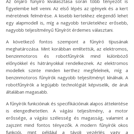
Az önjáró fűnyíró kiválasztása során több tényezőt is
figyelembe kell venni. Az első lépés az igények és a kert
méretének felmérése. A kisebb kertekhez elegendő lehet
egy alapmodell is, míg a nagyobb területekhez erősebb,
nagyobb teljesítményű fűnyírót érdemes választani.
A következő fontos szempont a fűnyíró típusának
meghatározása. Mint korábban említettük, az elektromos,
benzinmotoros és robotfűnyírók mind különböző
előnyökkel és hátrányokkal rendelkeznek. Az elektromos
modellek szinte minden kerthez megfelelnek, míg a
benzinmotoros fűnyírók nagyobb teljesítményt kínálnak. A
robotfűnyírók a legújabb technológiát képviselik, de áruk
általában magasabb.
A fűnyírók funkcióinak és specifikációinak alapos áttekintése
is elengedhetetlen. A vágási teljesítmény, a motor
erőssége, a vágási szélesség és magasság, valamint a
zajszint mind fontos tényezők. A modern fűnyírók okos
funkciói, mint például a távoli vezérlés vagy a