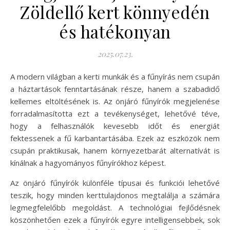
Zöldellő kert könnyedén
és hatékonyan
2025.07.23.
A modern világban a kerti munkák és a fűnyírás nem csupán
a háztartások fenntartásának része, hanem a szabadidő
kellemes eltöltésének is. Az önjáró fűnyírók megjelenése
forradalmasította ezt a tevékenységet, lehetővé téve,
hogy a felhasználók kevesebb időt és energiát
fektessenek a fű karbantartásába. Ezek az eszközök nem
csupán praktikusak, hanem környezetbarát alternatívát is
kínálnak a hagyományos fűnyírókhoz képest.
Az önjáró fűnyírók különféle típusai és funkciói lehetővé
teszik, hogy minden kerttulajdonos megtalálja a számára
legmegfelelőbb megoldást. A technológiai fejlődésnek
köszönhetően ezek a fűnyírók egyre intelligensebbek, sok