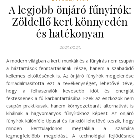
A legjobb önjáró fűnyírók:
Zöldellő kert könnyedén
és hatékonyan
2025.07.23.
A modern világban a kerti munkák és a fűnyírás nem csupán
a háztartások fenntartásának része, hanem a szabadidő
kellemes eltöltésének is. Az önjáró fűnyírók megjelenése
forradalmasította ezt a tevékenységet, lehetővé téve,
hogy a felhasználók kevesebb időt és energiát
fektessenek a fű karbantartásába. Ezek az eszközök nem
csupán praktikusak, hanem környezetbarát alternatívát is
kínálnak a hagyományos fűnyírókhoz képest. Az önjáró
fűnyírók különféle típusai és funkciói lehetővé teszik, hogy
minden kerttulajdonos megtalálja a számára
legmegfelelőbb megoldást. A technológiai fejlődésnek