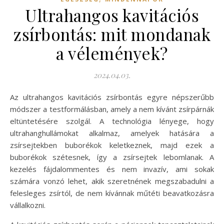
Ultrahangos kavitációs
zsírbontás: mit mondanak
a vélemények?
2024.04.03.
Az ultrahangos kavitációs zsírbontás egyre népszerűbb
módszer a testformálásban, amely a nem kívánt zsírpárnák
eltüntetésére szolgál. A technológia lényege, hogy
ultrahanghullámokat alkalmaz, amelyek hatására a
zsírsejtekben buborékok keletkeznek, majd ezek a
buborékok szétesnek, így a zsírsejtek lebomlanak. A
kezelés fájdalommentes és nem invazív, ami sokak
számára vonzó lehet, akik szeretnének megszabadulni a
felesleges zsírtól, de nem kívánnak műtéti beavatkozásra
vállalkozni.