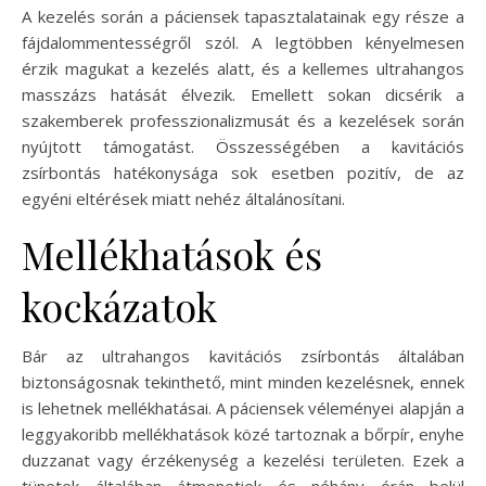
A kezelés során a páciensek tapasztalatainak egy része a
fájdalommentességről szól. A legtöbben kényelmesen
érzik magukat a kezelés alatt, és a kellemes ultrahangos
masszázs hatását élvezik. Emellett sokan dicsérik a
szakemberek professzionalizmusát és a kezelések során
nyújtott támogatást. Összességében a kavitációs
zsírbontás hatékonysága sok esetben pozitív, de az
egyéni eltérések miatt nehéz általánosítani.
Mellékhatások és
kockázatok
Bár az ultrahangos kavitációs zsírbontás általában
biztonságosnak tekinthető, mint minden kezelésnek, ennek
is lehetnek mellékhatásai. A páciensek véleményei alapján a
leggyakoribb mellékhatások közé tartoznak a bőrpír, enyhe
duzzanat vagy érzékenység a kezelési területen. Ezek a
tünetek általában átmenetiek és néhány órán belül