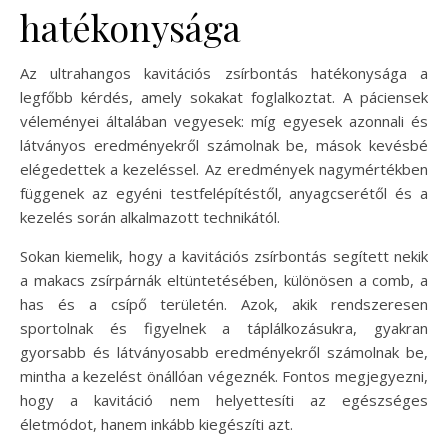
hatékonysága
Az ultrahangos kavitációs zsírbontás hatékonysága a
legfőbb kérdés, amely sokakat foglalkoztat. A páciensek
véleményei általában vegyesek: míg egyesek azonnali és
látványos eredményekről számolnak be, mások kevésbé
elégedettek a kezeléssel. Az eredmények nagymértékben
függenek az egyéni testfelépítéstől, anyagcserétől és a
kezelés során alkalmazott technikától.
Sokan kiemelik, hogy a kavitációs zsírbontás segített nekik
a makacs zsírpárnák eltüntetésében, különösen a comb, a
has és a csípő területén. Azok, akik rendszeresen
sportolnak és figyelnek a táplálkozásukra, gyakran
gyorsabb és látványosabb eredményekről számolnak be,
mintha a kezelést önállóan végeznék. Fontos megjegyezni,
hogy a kavitáció nem helyettesíti az egészséges
életmódot, hanem inkább kiegészíti azt.