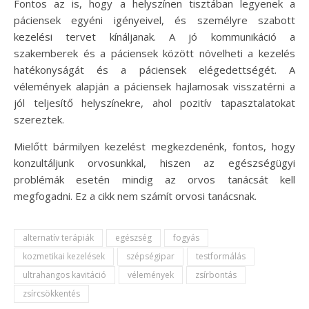
Fontos az is, hogy a helyszínen tisztában legyenek a
páciensek egyéni igényeivel, és személyre szabott
kezelési tervet kínáljanak. A jó kommunikáció a
szakemberek és a páciensek között növelheti a kezelés
hatékonyságát és a páciensek elégedettségét. A
vélemények alapján a páciensek hajlamosak visszatérni a
jól teljesítő helyszínekre, ahol pozitív tapasztalatokat
szereztek.
Mielőtt bármilyen kezelést megkezdenénk, fontos, hogy
konzultáljunk orvosunkkal, hiszen az egészségügyi
problémák esetén mindig az orvos tanácsát kell
megfogadni. Ez a cikk nem számít orvosi tanácsnak.
alternatív terápiák
egészség
fogyás
kozmetikai kezelések
szépségipar
testformálás
ultrahangos kavitáció
vélemények
zsírbontás
zsírcsökkentés