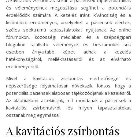
A kavitációs zsírbontás során a páciensek tapasztalatainak
és véleményeinek megosztása segíthet a potenciális
érdeklődők számára. A kezelés iránti kíváncsiság és a
különböző eredmények, amelyeket a páciensek elértek,
széles spektrumú tapasztalatokat nyújtanak. Az online
fórumokon, közösségi médiában és a szépségipari
blogokon található vélemények és beszámolók sok
esetben árnyaltabb képet adnak a kezelés
hatékonyságáról, mellékhatásairól és az elvárható
eredményekről.
Mivel a kavitációs zsírbontás elérhetősége és
népszerűsége folyamatosan növekszik, fontos, hogy a
potenciális páciensek alaposan tájékozódjanak a kezelésről.
Az alábbiakban áttekintjük, mit mondanak a páciensek a
kavitációs zsírbontásról, és milyen tapasztalatokat
osztanak meg egymással.
A kavitációs zsírbontás