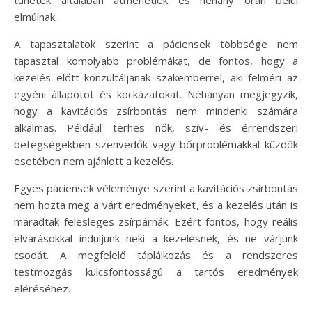
elmúlnak.
A tapasztalatok szerint a páciensek többsége nem
tapasztal komolyabb problémákat, de fontos, hogy a
kezelés előtt konzultáljanak szakemberrel, aki felméri az
egyéni állapotot és kockázatokat. Néhányan megjegyzik,
hogy a kavitációs zsírbontás nem mindenki számára
alkalmas. Például terhes nők, szív- és érrendszeri
betegségekben szenvedők vagy bőrproblémákkal küzdők
esetében nem ajánlott a kezelés.
Egyes páciensek véleménye szerint a kavitációs zsírbontás
nem hozta meg a várt eredményeket, és a kezelés után is
maradtak felesleges zsírpárnák. Ezért fontos, hogy reális
elvárásokkal induljunk neki a kezelésnek, és ne várjunk
csodát. A megfelelő táplálkozás és a rendszeres
testmozgás kulcsfontosságú a tartós eredmények
eléréséhez.