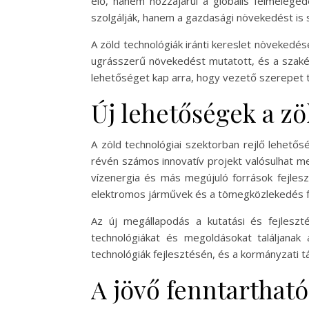
elő, hanem hozzájárul a globális felmelege
szolgálják, hanem a gazdasági növekedést is s
A zöld technológiák iránti kereslet növekedé
ugrásszerű növekedést mutatott, és a szakért
lehetőséget kap arra, hogy vezető szerepet t
Új lehetőségek a zö
A zöld technológiai szektorban rejlő lehető
révén számos innovatív projekt valósulhat m
vízenergia és más megújuló források fejlesz
elektromos járművek és a tömegközlekedés f
Az új megállapodás a kutatási és fejlesz
technológiákat és megoldásokat találjanak
technológiák fejlesztésén, és a kormányzati
A jövő fenntarthat