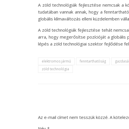
A zöld technológiák fejlesztése nemcsak a k
tudatában vannak annak, hogy a fenntartható
globális klímaváltozás elleni küzdelemben vál
A zöld technológiák fejlesztése tehát nemcs
arra, hogy megerősítse pozícióját a globális
lépés a zöld technológiai szektor fejlődése fe
elektromos jármű
fenntarthatóság
gazdasá
zöld technológia
Az e-mail címet nem tesszük közzé.
A kötele
Név
*