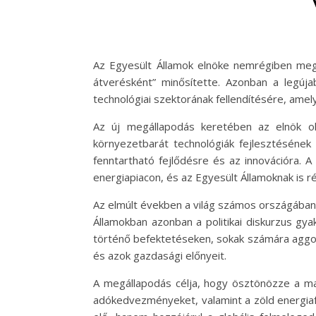
Az Egyesült Államok elnöke nemrégiben mege
átverésként” minősítette. Azonban a legúj
technológiai szektorának fellendítésére, amel
Az új megállapodás keretében az elnök ol
környezetbarát technológiák fejlesztésének
fenntartható fejlődésre és az innovációra. 
energiapiacon, és az Egyesült Államoknak is r
Az elmúlt években a világ számos országában
Államokban azonban a politikai diskurzus gya
történő befektetéseken, sokak számára aggoda
és azok gazdasági előnyeit.
A megállapodás célja, hogy ösztönözze a mag
adókedvezményeket, valamint a zöld energiaf