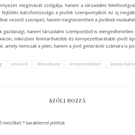
örnyezet megóvását szolgálja, hanem a társadalmi felelősségvál
 fejlődés kulcsfontosságú a jövőnk szempontjából. Az új megá
lalhat vezető szerepet, hanem megteremtheti a jövőbeli munkahelye
ak gazdasági, hanem társadalmi szempontból is elengedhetetlen
 piacon, miközben fenntarthatóbb és környezetbarátabb jövőt épít
lé, amely nemcsak a jelen, hanem a jövő generációi számára is pozi
g
innováció
klímaváltozás
környezetvédelem
kutatás-fejles
SZÓLJ HOZZÁ
ző mezőket
*
karakterrel jelöltük