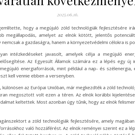
váratlan következménye
2025.06.16.
mlítette, hogy a megújuló zöld technológiák fejlesztésére irá
abb megállapodás, amelyet az elnök kötött, jelentős potenciá
y nemcsak a gazdaságra, hanem a környezetvédelmi célokra is pozi
yan intézkedéseket javasolt, amelyek célja a megújuló ener
 elősegítése. Az Egyesült Államok számára ez a lépés egy új i
A megújuló energiaforrások, mint például a nap- és szélenergia,
észt kell vennie ebben a versenyben.
, különösen az Európai Unióban, már megkezdték a zöld technológ
kran megosztott volt ezen a téren. Az elnök korábbi kijelentés
lmat keltettek. Most azonban úgy tűnik, hogy az elnök felismer
ánszektort a zöld technológiák fejlesztésére, amely magában f
orrásokhoz való hozzáférést. Az elnök reményei szerint ez a l