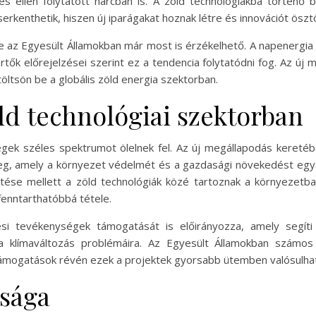
dés ellen folytatott harcban is. A zöld technológiákba történ
erkenthetik, hiszen új iparágakat hoznak létre és innovációt ösz
se az Egyesült Államokban már most is érzékelhető. A napenergia
ők előrejelzései szerint ez a tendencia folytatódni fog. Az új
öltsön be a globális zöld energia szektorban.
ld technológiai szektorban
ségek széles spektrumot ölelnek fel. Az új megállapodás kere
eg, amely a környezet védelmét és a gazdasági növekedést egyará
tése mellett a zöld technológiák közé tartoznak a környezetb
enntarthatóbbá tétele.
tési tevékenységek támogatását is előirányozza, amely segí
 a klímaváltozás problémáira. Az Egyesült Államokban számo
 támogatások révén ezek a projektek gyorsabb ütemben valósulha
ósága