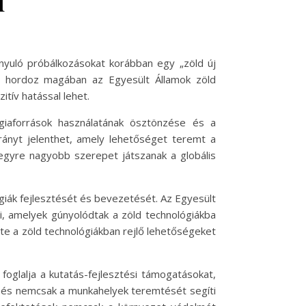
i
nyuló próbálkozásokat korábban egy „zöld új
lt hordoz magában az Egyesült Államok zöld
tív hatással lehet.
giaforrások használatának ösztönzése és a
rányt jelenthet, amely lehetőséget teremt a
 egyre nagyobb szerepet játszanak a globális
iák fejlesztését és bevezetését. Az Egyesült
ei, amelyek gúnyolódtak a zöld technológiákba
te a zöld technológiákban rejlő lehetőségeket
oglalja a kutatás-fejlesztési támogatásokat,
épés nemcsak a munkahelyek teremtését segíti