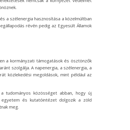
ő befektetések nemcsak a környezet védelmét
tönöznek.
 és a szélenergia hasznosítása a közelmúltban
 megállapodás révén pedig az Egyesült Államok
tében a kormányzati támogatások és ösztönzők
nt szolgálja. A napenergia, a szélenergia, a
arát közlekedési megoldások, mint például az
ti a tudományos közösséget abban, hogy új
s egyetem és kutatóintézet dolgozik a zöld
tnak meg.