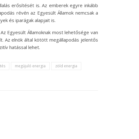
lalás erősítését is. Az emberek egyre inkább
llapodás révén az Egyesült Államok nemcsak a
k és iparágak alapjait is.
. Az Egyesült Államoknak most lehetősége van
. Az elnök által kötött megállapodás jelentős
tív hatással lehet.
ztés
megújuló energia
zöld energia