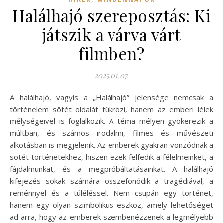
Halálhajó szereposztás: Ki
játszik a várva várt
filmben?
2025.01.07.
A halálhajó, vagyis a „Halálhajó” jelensége nemcsak a
történelem sötét oldalát tükrözi, hanem az emberi lélek
mélységeivel is foglalkozik. A téma mélyen gyökerezik a
múltban, és számos irodalmi, filmes és művészeti
alkotásban is megjelenik. Az emberek gyakran vonzódnak a
sötét történetekhez, hiszen ezek felfedik a félelmeinket, a
fájdalmunkat, és a megpróbáltatásainkat. A halálhajó
kifejezés sokak számára összefonódik a tragédiával, a
reménnyel és a túléléssel. Nem csupán egy történet,
hanem egy olyan szimbolikus eszköz, amely lehetőséget
ad arra, hogy az emberek szembenézzenek a legmélyebb