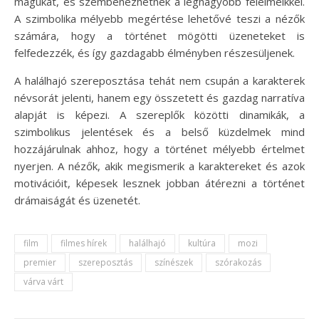
magukat, és szembenézhetnek a legnagyobb félelmeikkel.
A szimbolika mélyebb megértése lehetővé teszi a nézők
számára, hogy a történet mögötti üzeneteket is
felfedezzék, és így gazdagabb élményben részesüljenek.
A halálhajó szereposztása tehát nem csupán a karakterek
névsorát jelenti, hanem egy összetett és gazdag narratíva
alapját is képezi. A szereplők közötti dinamikák, a
szimbolikus jelentések és a belső küzdelmek mind
hozzájárulnak ahhoz, hogy a történet mélyebb értelmet
nyerjen. A nézők, akik megismerik a karaktereket és azok
motivációit, képesek lesznek jobban átérezni a történet
drámaiságát és üzenetét.
film
filmes hírek
halálhajó
kultúra
mozi
premier
szereposztás
színészek
szórakozás
várva várt