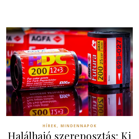
,
HÍREK
MINDENNAPOK
Halálhajó szereposztás: Ki