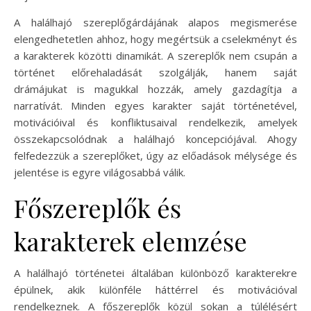
A halálhajó szereplőgárdájának alapos megismerése
elengedhetetlen ahhoz, hogy megértsük a cselekményt és
a karakterek közötti dinamikát. A szereplők nem csupán a
történet előrehaladását szolgálják, hanem saját
drámájukat is magukkal hozzák, amely gazdagítja a
narratívát. Minden egyes karakter saját történetével,
motivációival és konfliktusaival rendelkezik, amelyek
összekapcsolódnak a halálhajó koncepciójával. Ahogy
felfedezzük a szereplőket, úgy az előadások mélysége és
jelentése is egyre világosabbá válik.
Főszereplők és
karakterek elemzése
A halálhajó történetei általában különböző karakterekre
épülnek, akik különféle háttérrel és motivációval
rendelkeznek. A főszereplők közül sokan a túlélésért