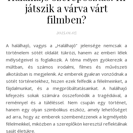
játszik a várva várt
filmben?
2025.01.07.
A halálhajó, vagyis a „Halálhajó” jelensége nemcsak a
történelem sötét oldalát tükrözi, hanem az emberi lélek
mélységeivel is foglalkozik. A téma mélyen gyökerezik a
múltban, és számos irodalmi, filmes és művészeti
alkotásban is megjelenik. Az emberek gyakran vonzódnak a
sötét történetekhez, hiszen ezek felfedik a félelmeinket, a
fájdalmunkat, és a megpróbáltatásainkat. A halálhajó
kifejezés sokak számára összefonódik a tragédiával, a
reménnyel és a túléléssel. Nem csupán egy történet,
hanem egy olyan szimbolikus eszköz, amely lehetőséget
ad arra, hogy az emberek szembenézzenek a legmélyebb
félelmeikkel, miközben a szereplőkön keresztül reflektálnak
saját életükre.