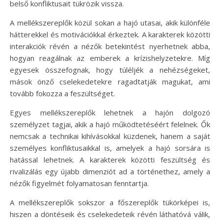
belső konfliktusait tükrözik vissza.
A mellékszereplők közül sokan a hajó utasai, akik különféle
hátterekkel és motivációkkal érkeztek. A karakterek közötti
interakciók révén a nézők betekintést nyerhetnek abba,
hogyan reagálnak az emberek a krízishelyzetekre. Míg
egyesek összefognak, hogy túléljék a nehézségeket,
mások önző cselekedetekre ragadtatják magukat, ami
tovább fokozza a feszültséget.
Egyes mellékszereplők lehetnek a hajón dolgozó
személyzet tagjai, akik a hajó működtetéséért felelnek. Ők
nemcsak a technikai kihívásokkal küzdenek, hanem a saját
személyes konfliktusaikkal is, amelyek a hajó sorsára is
hatással lehetnek. A karakterek közötti feszültség és
rivalizálás egy újabb dimenziót ad a történethez, amely a
nézők figyelmét folyamatosan fenntartja.
A mellékszereplők sokszor a főszereplők tükörképei is,
hiszen a döntéseik és cselekedeteik révén láthatóvá válik,