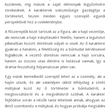
küzdenek, míg mások a saját démonjaik legyőzésére
törekednek. A karakterek sokszínűsége gazdagítja a
történetet, hiszen minden egyes szereplő egyedi
perspektívát hoz a cselekménybe.
A főszereplők közé tartozik az a figura, aki a hajó vezetője,
aki nemcsak a hajó irányításáért felelős, hanem a legutolsó
pillanatban hozott döntések súlyát is viseli. Az ő karaktere
gyakran a hatalom, a felelősség és a bűntudat kérdéseivel
foglalkozik. A vezető döntései nemcsak a hajó sorsára,
hanem az összes utas életére is hatással vannak, így a
drámai feszültség folyamatosan jelen van.
Egy másik kiemelkedő szereplő lehet az a személy, aki a
hajón utazik, és aki valamilyen okból kifolyólag a sötét
múltjával küzd. Az ő történetei a bűntudatról, a
megbocsátásról és a megváltásról szólnak. A karakter
fejlődése során a nézők tanúi lehetnek annak, ahogyan az
illető szembenéz a múltjával, és hogyan próbálja megtalálni