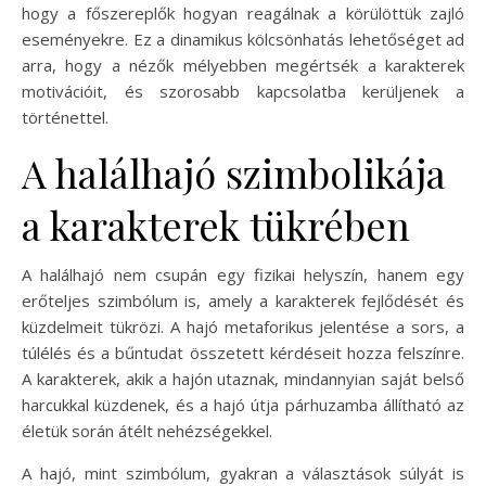
hogy a főszereplők hogyan reagálnak a körülöttük zajló
eseményekre. Ez a dinamikus kölcsönhatás lehetőséget ad
arra, hogy a nézők mélyebben megértsék a karakterek
motivációit, és szorosabb kapcsolatba kerüljenek a
történettel.
A halálhajó szimbolikája
a karakterek tükrében
A halálhajó nem csupán egy fizikai helyszín, hanem egy
erőteljes szimbólum is, amely a karakterek fejlődését és
küzdelmeit tükrözi. A hajó metaforikus jelentése a sors, a
túlélés és a bűntudat összetett kérdéseit hozza felszínre.
A karakterek, akik a hajón utaznak, mindannyian saját belső
harcukkal küzdenek, és a hajó útja párhuzamba állítható az
életük során átélt nehézségekkel.
A hajó, mint szimbólum, gyakran a választások súlyát is