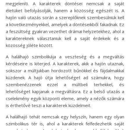
megjeleníti. A karakterek döntései nemcsak a saját
életüket befolyásolják, hanem a közösség egészét is. A
hajón való utazás során a szereplőknek szembesülniük kell
a következményekkel, amelyek a döntéseikből fakadnak. Ez
a feszültség gyakran vezethet drámai helyzetekhez, ahol a
karaktereknek választaniuk kell a saját érdekeik és a
közösség jóléte között.
A halálhajó szimbolikája a veszteség és a megváltás
kérdéseire is kiterjed. A karakterek, akik a hajón utaznak,
sokszor a múltjukban hordozott bűnökkel és fájdalmakkal
küzdenek. A hajó útja lehetőséget ad számukra, hogy
szembenézzenek ezzel a múltbeli terhekkel, és
lehetőséget kapjanak a megváltásra. Ez a belső utazás a
cselekmény egyik központi eleme, amely a nézők számára
is érthetővé teszi a karakterek küzdelmeit.
A halálhajó tehát nemcsak egy helyszín, hanem egy olyan
szimbolikus tér is, ahol a karakterek felfedezhetik saját