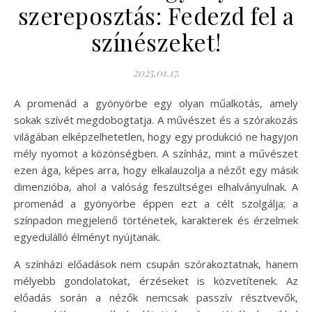
szereposztás: Fedezd fel a
színészeket!
2025.01.17.
A promenád a gyönyörbe egy olyan műalkotás, amely
sokak szívét megdobogtatja. A művészet és a szórakozás
világában elképzelhetetlen, hogy egy produkció ne hagyjon
mély nyomot a közönségben. A színház, mint a művészet
ezen ága, képes arra, hogy elkalauzolja a nézőt egy másik
dimenzióba, ahol a valóság feszültségei elhalványulnak. A
promenád a gyönyörbe éppen ezt a célt szolgálja; a
színpadon megjelenő történetek, karakterek és érzelmek
egyedülálló élményt nyújtanak.
A színházi előadások nem csupán szórakoztatnak, hanem
mélyebb gondolatokat, érzéseket is közvetítenek. Az
előadás során a nézők nemcsak passzív résztvevők,