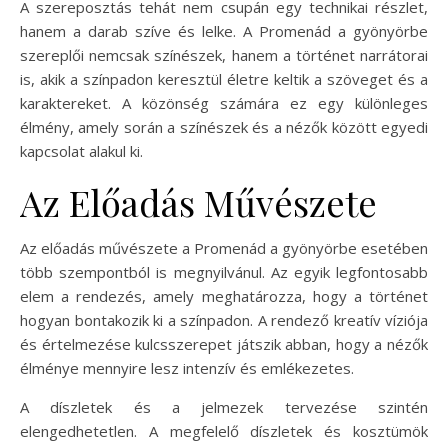
A szereposztás tehát nem csupán egy technikai részlet,
hanem a darab szíve és lelke. A Promenád a gyönyörbe
szereplői nemcsak színészek, hanem a történet narrátorai
is, akik a színpadon keresztül életre keltik a szöveget és a
karaktereket. A közönség számára ez egy különleges
élmény, amely során a színészek és a nézők között egyedi
kapcsolat alakul ki.
Az Előadás Művészete
Az előadás művészete a Promenád a gyönyörbe esetében
több szempontból is megnyilvánul. Az egyik legfontosabb
elem a rendezés, amely meghatározza, hogy a történet
hogyan bontakozik ki a színpadon. A rendező kreatív víziója
és értelmezése kulcsszerepet játszik abban, hogy a nézők
élménye mennyire lesz intenzív és emlékezetes.
A díszletek és a jelmezek tervezése szintén
elengedhetetlen. A megfelelő díszletek és kosztümök