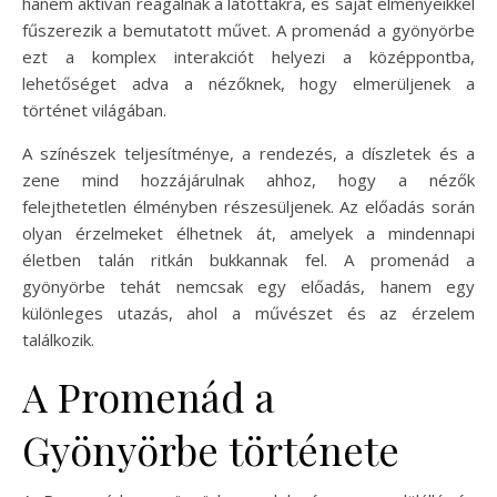
hanem aktívan reagálnak a látottakra, és saját élményeikkel
fűszerezik a bemutatott művet. A promenád a gyönyörbe
ezt a komplex interakciót helyezi a középpontba,
lehetőséget adva a nézőknek, hogy elmerüljenek a
történet világában.
A színészek teljesítménye, a rendezés, a díszletek és a
zene mind hozzájárulnak ahhoz, hogy a nézők
felejthetetlen élményben részesüljenek. Az előadás során
olyan érzelmeket élhetnek át, amelyek a mindennapi
életben talán ritkán bukkannak fel. A promenád a
gyönyörbe tehát nemcsak egy előadás, hanem egy
különleges utazás, ahol a művészet és az érzelem
találkozik.
A Promenád a
Gyönyörbe története