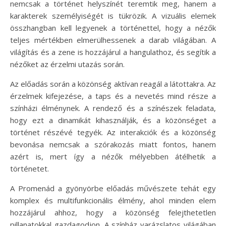
nemcsak a történet helyszínét teremtik meg, hanem a
karakterek személyiségét is tükrözik. A vizuális elemek
összhangban kell legyenek a történettel, hogy a nézők
teljes mértékben elmerülhessenek a darab világában. A
világítás és a zene is hozzájárul a hangulathoz, és segítik a
nézőket az érzelmi utazás során.
Az előadás során a közönség aktívan reagál a látottakra. Az
érzelmek kifejezése, a taps és a nevetés mind része a
színházi élménynek. A rendező és a színészek feladata,
hogy ezt a dinamikát kihasználják, és a közönséget a
történet részévé tegyék. Az interakciók és a közönség
bevonása nemcsak a szórakozás miatt fontos, hanem
azért is, mert így a nézők mélyebben átélhetik a
történetet.
A Promenád a gyönyörbe előadás művészete tehát egy
komplex és multifunkcionális élmény, ahol minden elem
hozzájárul ahhoz, hogy a közönség felejthetetlen
pillanatokkal gazdagodjon. A színház varázslatos világában