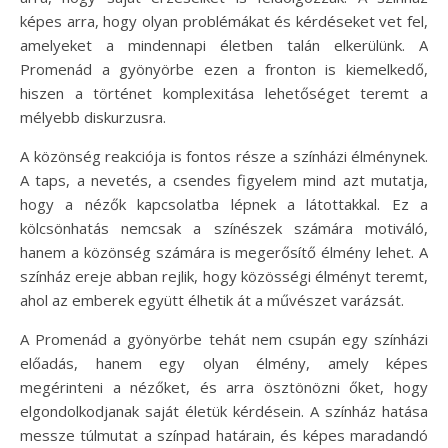
képes arra, hogy olyan problémákat és kérdéseket vet fel,
amelyeket a mindennapi életben talán elkerülünk. A
Promenád a gyönyörbe ezen a fronton is kiemelkedő,
hiszen a történet komplexitása lehetőséget teremt a
mélyebb diskurzusra.
A közönség reakciója is fontos része a színházi élménynek.
A taps, a nevetés, a csendes figyelem mind azt mutatja,
hogy a nézők kapcsolatba lépnek a látottakkal. Ez a
kölcsönhatás nemcsak a színészek számára motiváló,
hanem a közönség számára is megerősítő élmény lehet. A
színház ereje abban rejlik, hogy közösségi élményt teremt,
ahol az emberek együtt élhetik át a művészet varázsát.
A Promenád a gyönyörbe tehát nem csupán egy színházi
előadás, hanem egy olyan élmény, amely képes
megérinteni a nézőket, és arra ösztönözni őket, hogy
elgondolkodjanak saját életük kérdésein. A színház hatása
messze túlmutat a színpad határain, és képes maradandó