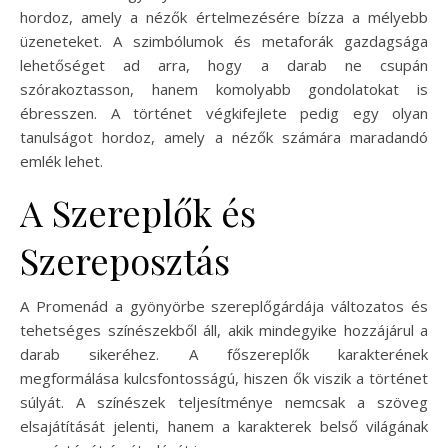
hordoz, amely a nézők értelmezésére bízza a mélyebb
üzeneteket. A szimbólumok és metaforák gazdagsága
lehetőséget ad arra, hogy a darab ne csupán
szórakoztasson, hanem komolyabb gondolatokat is
ébresszen. A történet végkifejlete pedig egy olyan
tanulságot hordoz, amely a nézők számára maradandó
emlék lehet.
A Szereplők és
Szereposztás
A Promenád a gyönyörbe szereplőgárdája változatos és
tehetséges színészekből áll, akik mindegyike hozzájárul a
darab sikeréhez. A főszereplők karakterének
megformálása kulcsfontosságú, hiszen ők viszik a történet
súlyát. A színészek teljesítménye nemcsak a szöveg
elsajátítását jelenti, hanem a karakterek belső világának