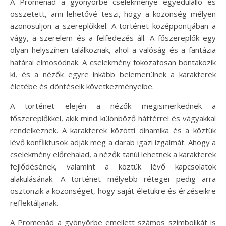
A Promenád a gyönyörbe cselekménye egyedülálló és
összetett, ami lehetővé teszi, hogy a közönség mélyen
azonosuljon a szereplőkkel. A történet középpontjában a
vágy, a szerelem és a felfedezés áll. A főszereplők egy
olyan helyszínen találkoznak, ahol a valóság és a fantázia
határai elmosódnak. A cselekmény fokozatosan bontakozik
ki, és a nézők egyre inkább belemerülnek a karakterek
életébe és döntéseik következményeibe.
A történet elején a nézők megismerkednek a
főszereplőkkel, akik mind különböző háttérrel és vágyakkal
rendelkeznek. A karakterek közötti dinamika és a köztük
lévő konfliktusok adják meg a darab igazi izgalmát. Ahogy a
cselekmény előrehalad, a nézők tanúi lehetnek a karakterek
fejlődésének, valamint a köztük lévő kapcsolatok
alakulásának. A történet mélyebb rétegei pedig arra
ösztönzik a közönséget, hogy saját életükre és érzéseikre
reflektáljanak.
A Promenád a gyönyörbe emellett számos szimbolikát is