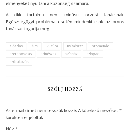
élményeket nyújtani a közönség számára.
A cikk tartalma nem minősül orvosi tanácsnak.
Egészségügyi probléma esetén mindenki csak az orvos
tanácsát fogadja meg.
előadás
film
kultúra
művészet
promenád
szereposztás
színészek
színház
színpad
szórakozás
SZÓLJ HOZZÁ
Az e-mail címet nem tesszük közzé.
A kötelező mezőket
*
karakterrel jelöltük
Név
*