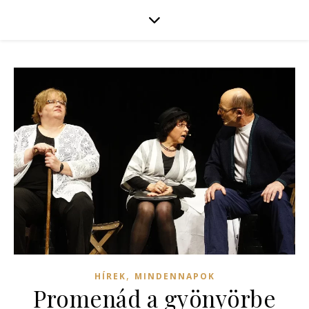
,
HÍREK
MINDENNAPOK
Promenád a gyönyörbe