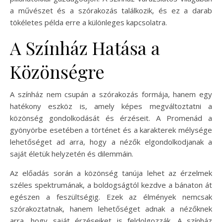
a művészet és a szórakozás találkozik, és ez a darab
tökéletes példa erre a különleges kapcsolatra.
A Színház Hatása a
Közönségre
A színház nem csupán a szórakozás formája, hanem egy
hatékony eszköz is, amely képes megváltoztatni a
közönség gondolkodását és érzéseit. A Promenád a
gyönyörbe esetében a történet és a karakterek mélysége
lehetőséget ad arra, hogy a nézők elgondolkodjanak a
saját életük helyzetén és dilemmáin.
Az előadás során a közönség tanúja lehet az érzelmek
széles spektrumának, a boldogságtól kezdve a bánaton át
egészen a feszültségig. Ezek az élmények nemcsak
szórakoztatnak, hanem lehetőséget adnak a nézőknek
arra, hogy saját érzéseiket is feldolgozzák. A színház