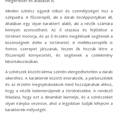
megértését és átadását is.
Minden színész egyedi stílust és személyiséget hoz a
színpadra. A főszereplő, aki a darab középpontjában áll,
általában egy olyan karaktert alakít, aki a nézők számára
könnyen azonosítható. Az ő utazása és fejlődése a
történet motorja, és az ő érzelmi megéléseik segítenek a
közönségnek átélni a történetet. A mellékszereplők is
fontos szerepet játszanak, hiszen ők hozzák létre a
főszereplő környezetét, és segítenek a cselekmény
kibontakozásában.
A színészek közötti kémia szintén elengedhetetlen a darab
sikeréhez. A karakterek közötti interakciók, a párbeszédek
és az érzelmi megnyilvánulások mind hozzájárulnak ahhoz,
hogy a nézők belemerüljenek a történésekbe. A rendező
feladata, hogy ezt a dinamikát kiemelje, és a színészeket
olyan irányba vezesse, ahol a legjobban tudják kifejezni a
karaktereik mélységét.