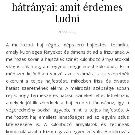
hátrányai: amit érdemes
tudni
2024.11.15.
A melírozott haj régóta népszerű hajfestési technika,
amely különleges fényeket és dimenziót ad a frizurának. A
melírozás során a hajszálak színét különböző árnyalatokkal
világosítják meg, ami egyedi megjelenést kölcsönöz. Ez a
módszer különösen vonzó azok számára, akik szeretnék
elkerülni a teljes hajfestést, miközben friss és divatos
hatást szeretnének elérni. A melírozás szépsége abban
rejlik, hogy természetes hatású színeket lehet létrehozni,
amelyek jól illeszkednek a haj eredeti tónusához, így a
végeredmény sokkal lágyabb, mint a teljes hajfestés. A
melírozott haj emellett lehetőséget ad az egyéni stílus
kifejezésére is. A különböző árnyalatok és technikák
kombinálásával a frizura igazán egyedivé válik. A melírozás