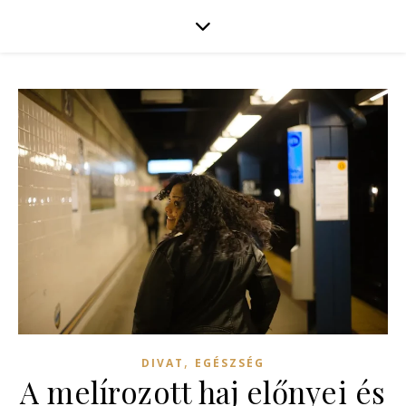
,
DIVAT
EGÉSZSÉG
A melírozott haj előnyei és