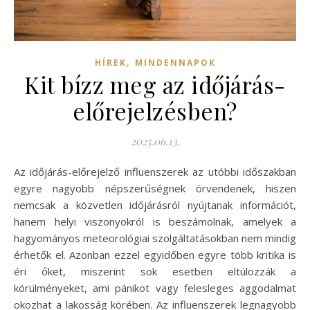
,
HÍREK
MINDENNAPOK
Kit bízz meg az időjárás-
előrejelzésben?
2025.06.13.
Az időjárás-előrejelző influenszerek az utóbbi időszakban
egyre nagyobb népszerűségnek örvendenek, hiszen
nemcsak a közvetlen időjárásról nyújtanak információt,
hanem helyi viszonyokról is beszámolnak, amelyek a
hagyományos meteorológiai szolgáltatásokban nem mindig
érhetők el. Azonban ezzel egyidőben egyre több kritika is
éri őket, miszerint sok esetben eltúlozzák a
körülményeket, ami pánikot vagy felesleges aggodalmat
okozhat a lakosság körében. Az influenszerek legnagyobb