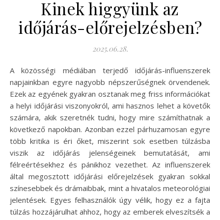
Kinek higgyünk az
időjárás-előrejelzésben?
2025.06.28.
A közösségi médiában terjedő időjárás-influenszerek
napjainkban egyre nagyobb népszerűségnek örvendenek.
Ezek az egyének gyakran osztanak meg friss információkat
a helyi időjárási viszonyokról, ami hasznos lehet a követők
számára, akik szeretnék tudni, hogy mire számíthatnak a
következő napokban. Azonban ezzel párhuzamosan egyre
több kritika is éri őket, miszerint sok esetben túlzásba
viszik az időjárás jelenségeinek bemutatását, ami
félreértésekhez és pánikhoz vezethet. Az influenszerek
által megosztott időjárási előrejelzések gyakran sokkal
színesebbek és drámaibbak, mint a hivatalos meteorológiai
jelentések. Egyes felhasználók úgy vélik, hogy ez a fajta
túlzás hozzájárulhat ahhoz, hogy az emberek elveszítsék a