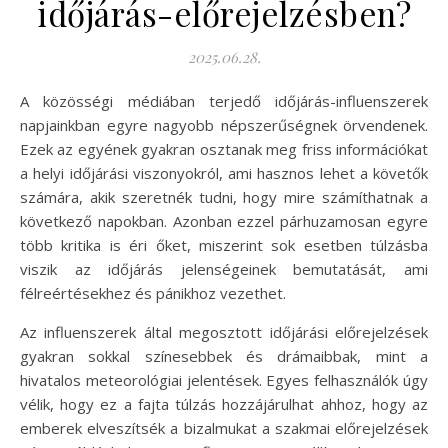
időjárás-előrejelzésben?
2025.06.28.
A közösségi médiában terjedő időjárás-influenszerek
napjainkban egyre nagyobb népszerűségnek örvendenek.
Ezek az egyének gyakran osztanak meg friss információkat
a helyi időjárási viszonyokról, ami hasznos lehet a követők
számára, akik szeretnék tudni, hogy mire számíthatnak a
következő napokban. Azonban ezzel párhuzamosan egyre
több kritika is éri őket, miszerint sok esetben túlzásba
viszik az időjárás jelenségeinek bemutatását, ami
félreértésekhez és pánikhoz vezethet.
Az influenszerek által megosztott időjárási előrejelzések
gyakran sokkal színesebbek és drámaibbak, mint a
hivatalos meteorológiai jelentések. Egyes felhasználók úgy
vélik, hogy ez a fajta túlzás hozzájárulhat ahhoz, hogy az
emberek elveszítsék a bizalmukat a szakmai előrejelzések