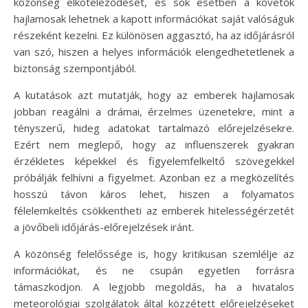
közönség elköteleződését, és sok esetben a követők
hajlamosak lehetnek a kapott információkat saját valóságuk
részeként kezelni. Ez különösen aggasztó, ha az időjárásról
van szó, hiszen a helyes információk elengedhetetlenek a
biztonság szempontjából.
A kutatások azt mutatják, hogy az emberek hajlamosak
jobban reagálni a drámai, érzelmes üzenetekre, mint a
tényszerű, hideg adatokat tartalmazó előrejelzésekre.
Ezért nem meglepő, hogy az influenszerek gyakran
érzékletes képekkel és figyelemfelkeltő szövegekkel
próbálják felhívni a figyelmet. Azonban ez a megközelítés
hosszú távon káros lehet, hiszen a folyamatos
félelemkeltés csökkentheti az emberek hitelességérzetét
a jövőbeli időjárás-előrejelzések iránt.
A közönség felelőssége is, hogy kritikusan szemlélje az
információkat, és ne csupán egyetlen forrásra
támaszkodjon. A legjobb megoldás, ha a hivatalos
meteorológiai szolgálatok által közzétett előrejelzéseket