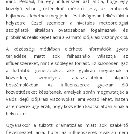
iránt. Például, ha egy influenszer azt állítja, hogy egy
közelgő vihar „történelmi” méretű lesz, az emberek
hajlamosak lehetnek megijedni, és túlságosan felkészülni a
helyzetre. Ezzel szemben a hivatalos meteorológiai
szolgálatok általában óvatosabban fogalmaznak, és
próbálnak reális képet adni a várható időjárási viszonyokról.
A közösségi médiában elérhető információk gyors
terjedése miatt sok felhasználó választja az
influenszereket, mint elsődleges forrást. Ez különösen igaz
a fiatalabb generációkra, akik gyakran megbíznak a
közvetlen, személyes tapasztalatokon alapuló
beszámolókban. Az influenszerek gyakran élő
közvetítéseket készítenek, amelyek során megmutatják a
valós idejű időjárási viszonyokat, ami vonzó lehet, hiszen
az emberek úgy érzik, hogy közvetlen kapcsolatban állnak a
helyzettel.
Ugyanakkor a túlzott dramatizálás miatt sok szakértő
figyelmeztet arra, hogy az influenszerek gyakran nem