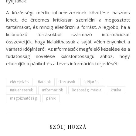
nyújtanak.
A közösségi média influenszereinek követése hasznos
lehet, de érdemes kritikusan szemlélni a megosztott
tartalmakat, és mindig ellenőrizni a forrást. A legjobb, ha a
különböző forrásokból származó információkat
összevetjük, hogy kialakíthassuk a saját véleményünket a
várható időjárásról. Az információk megfelelő kezelése és a
tudatosság növelése kulcsfontosságú ahhoz, hogy
elkerüljük a pánikot és a téves információk terjedését.
előrejelzés
fiatalok
források
időjárás
influenszerek
információk
közösségi média
kritika
megbízhatóság
pánik
SZÓLJ HOZZÁ