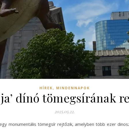
,
HÍREK
MINDENNAPOK
ja’ dínó tömegsírának re
2025.05.22.
tt egy monumentális tömegsír rejtőzik, amelyben több ezer dinos