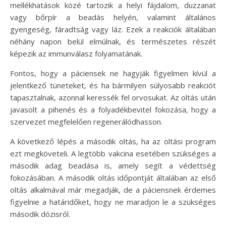
mellékhatások közé tartozik a helyi fájdalom, duzzanat
vagy bőrpír a beadás helyén, valamint általános
gyengeség, fáradtság vagy láz. Ezek a reakciók általában
néhány napon belül elmúlnak, és természetes részét
képezik az immunválasz folyamatának.
Fontos, hogy a páciensek ne hagyják figyelmen kívül a
jelentkező tüneteket, és ha bármilyen súlyosabb reakciót
tapasztalnak, azonnal keressék fel orvosukat. Az oltás után
javasolt a pihenés és a folyadékbevitel fokozása, hogy a
szervezet megfelelően regenerálódhasson.
A következő lépés a második oltás, ha az oltási program
ezt megköveteli. A legtöbb vakcina esetében szükséges a
második adag beadása is, amely segít a védettség
fokozásában. A második oltás időpontját általában az első
oltás alkalmával már megadják, de a páciensnek érdemes
figyelnie a határidőket, hogy ne maradjon le a szükséges
második dózisról.