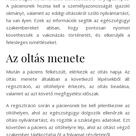
A páciensnek hoznia kell a személyazonosságát igazoló
okmányt, valamint az eddigi oltásokról szóló nyilvántartást,
ha van ilyen. Ezek az információk segítik az egészségügyi
szakembereket abban, hogy pontosan nyomon
követhessék a vakcinázás történetét, és elkerüljék a
felesleges ismétléseket.
Az oltás menete
Miután a páciens felkészült, elérkezik az oltás napja. Az
oltás menete általában a következő lépésekből áll:
regisztráció, az oltóhelyre érkezés, az oltás beadása,
valamint az azt követő megfigyelési időszak.
A regisztráció során a páciensnek be kell jelentkeznie az
oltóhelyen, ahol az egészségügyi dolgozók ellenőrzik az
oltási nyilvántartást, és rögzítik a szükséges adatokat. Ezt
követően a páciens az oltóhelyre lép, ahol az oltást végző
szakember tájékoztatja őt a folyamat részleteiről.