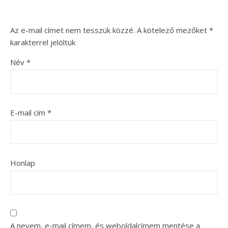
Az e-mail címet nem tesszük közzé.
A kötelező mezőket
*
karakterrel jelöltük
Név
*
E-mail cím
*
Honlap
A nevem, e-mail címem, és weboldalcímem mentése a