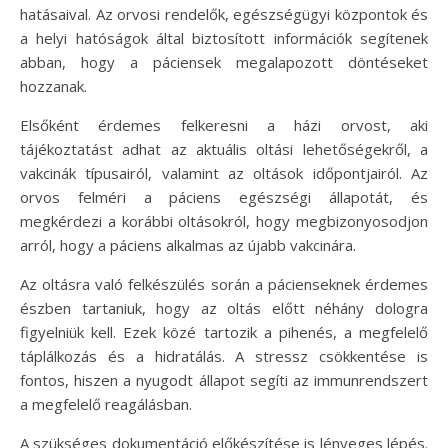
hatásaival. Az orvosi rendelők, egészségügyi központok és
a helyi hatóságok által biztosított információk segítenek
abban, hogy a páciensek megalapozott döntéseket
hozzanak.
Elsőként érdemes felkeresni a házi orvost, aki
tájékoztatást adhat az aktuális oltási lehetőségekről, a
vakcinák típusairól, valamint az oltások időpontjairól. Az
orvos felméri a páciens egészségi állapotát, és
megkérdezi a korábbi oltásokról, hogy megbizonyosodjon
arról, hogy a páciens alkalmas az újabb vakcinára.
Az oltásra való felkészülés során a pácienseknek érdemes
észben tartaniuk, hogy az oltás előtt néhány dologra
figyelniük kell. Ezek közé tartozik a pihenés, a megfelelő
táplálkozás és a hidratálás. A stressz csökkentése is
fontos, hiszen a nyugodt állapot segíti az immunrendszert
a megfelelő reagálásban.
A szükséges dokumentáció előkészítése is lényeges lépés.