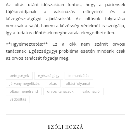
Az oltás utáni időszakban fontos, hogy a páciensek
tájékozódjanak a vakcinázás előnyeiről és a
közegészségügyi ajánlásokról. Az oltások folytatása
nemcsak a saját, hanem a közösség védelmét is szolgálja,
így a tudatos döntések meghozatala elengedhetetlen.
**Figyelmeztetés:** Ez a cikk nem számít orvosi
tanácsnak. Egészségügyi probléma esetén mindenki csak
az orvos tanácsát fogadja meg.
betegségek
egészségügy
immunizálás
járványmegelőzés
oltás
oltási folyamat
oltási menetrend
orvosi tanácsok
vakcináció
védőoltás
SZÓLJ HOZZÁ