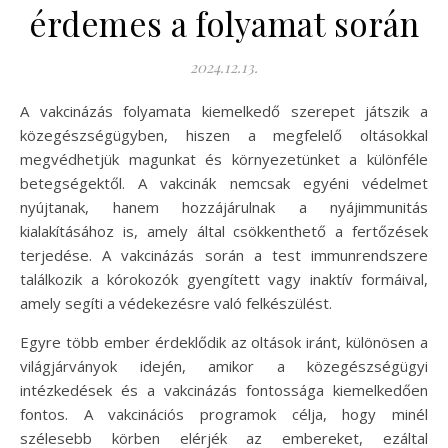
érdemes a folyamat során
2024.12.13.
A vakcinázás folyamata kiemelkedő szerepet játszik a
közegészségügyben, hiszen a megfelelő oltásokkal
megvédhetjük magunkat és környezetünket a különféle
betegségektől. A vakcinák nemcsak egyéni védelmet
nyújtanak, hanem hozzájárulnak a nyájimmunitás
kialakításához is, amely által csökkenthető a fertőzések
terjedése. A vakcinázás során a test immunrendszere
találkozik a kórokozók gyengített vagy inaktív formáival,
amely segíti a védekezésre való felkészülést.
Egyre több ember érdeklődik az oltások iránt, különösen a
világjárványok idején, amikor a közegészségügyi
intézkedések és a vakcinázás fontossága kiemelkedően
fontos. A vakcinációs programok célja, hogy minél
szélesebb körben elérjék az embereket, ezáltal