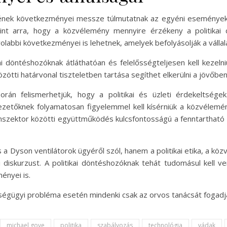
nek következményei messze túlmutatnak az egyéni eseményeken. 
lamint arra, hogy a közvélemény mennyire érzékeny a politika
labbi következményei is lehetnek, amelyek befolyásolják a vállala
ai döntéshozóknak átláthatóan és felelősségteljesen kell kezel
zötti határvonal tiszteletben tartása segíthet elkerülni a jövőben
rán felismerhetjük, hogy a politikai és üzleti érdekeltség
 vezetőknek folyamatosan figyelemmel kell kísérniük a közvélemén
szektor közötti együttműködés kulcsfontosságú a fenntartható fe
 Dyson ventilátorok ügyéről szól, hanem a politikai etika, a k
i diskurzust. A politikai döntéshozóknak tehát tudomásul kell 
ényei is.
zségügyi probléma esetén mindenki csak az orvos tanácsát fogad
michael gove
politika
szabályozás
technológia
vádak