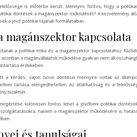
elelőssége is előtérbe került. Mennyire fontos, hogy a politik
litikai döntések a magánszektor működését? A közvélemény által 
ek a jövő politikai tájának formálásában.
s a magánszektor kapcsolata
tanak a politikai etika és a magánszektor kapcsolatához fűződő
, azonban a magánvállalatok működése gyakran nem áll összhangban a
enntartása érdekében.
tt a kérdés, vajon Gove döntései mennyire voltak az állampol
eletben tartása elengedhetetlen. Az átláthatóság és a felelőssé
ny bizalmát.
l megértése különösen fontos lehet a jövőbeni politikai döntése
szolgáltatásokra, hanem a magánszektor működésére is hatással 
őben.
yei és tanulságai