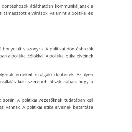
ai döntéshozók átláthatóan kommunikáljanak a
támasztott elvárások, valamint a politikai és
 bonyolult viszonyra. A politikai döntéshozók
 politikai célokkal. A politikai etika elveinek
gárok érdekeit szolgáló döntések. Az ilyen
gvállalás kulcsszerepet játszik abban, hogy a
k során. A politikai vezetőknek tudatában kell
vannak. A politikai etika elveinek betartása