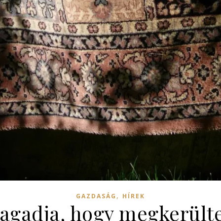
,
GAZDASÁG
HÍREK
agadja, hogy megkerült