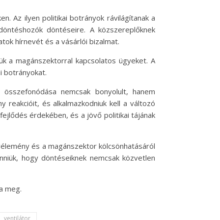
Az ilyen politikai botrányok rávilágítanak a
i döntéshozók döntéseire. A közszereplőknek
tok hírnevét és a vásárlói bizalmat.
niük a magánszektorral kapcsolatos ügyeket. A
i botrányokat.
ek összefonódása nemcsak bonyolult, hanem
y reakcióit, és alkalmazkodniuk kell a változó
jlődés érdekében, és a jövő politikai tájának
özvélemény és a magánszektor kölcsönhatásáról
venniük, hogy döntéseiknek nemcsak közvetlen
ja meg.
ventilátor