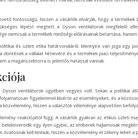
apvető fontosságú, hiszen a vásárlók elvárják, hogy a terméke
kséges lépést megtett a Dyson ventilátorok megfelelő ellen
ssége nemcsak a termékek minőségi előírásainak betartása, hane
olitikai és üzleti etika határvonaláról. Mennyire van joga egy po
öntések a vállalat hírnevére és a termékek piaci teljesítményér
em a magánszektorra is jelentős hatással vannak.
ciója
yson ventilátorok ügyében vegyes volt. Sokan a politikai átl
olyamatosan figyelemmel kísérte az eseményeket, és a közösségi 
k a közvélemény, hiszen a választók véleménye alapvetően befolyás
lemény reakciójától függ. A vásárlók gyakran az etikus üzleti m
ve, belekeveredik egy ilyen ügybe, az emberek hajlamosak megkér
n óvatosnak kell lenniük, hiszen a közvélemény érzékeny lehet a po