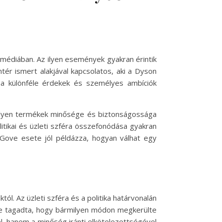
a médiában. Az ilyen események gyakran érintik
íntér ismert alakjával kapcsolatos, aki a Dyson
an a különféle érdekek és személyes ambíciók
Az ilyen termékek minősége és biztonságossága
litikai és üzleti szféra összefonódása gyakran
 Gove esete jól példázza, hogyan válhat egy
ól. Az üzleti szféra és a politika határvonalán
ve tagadta, hogy bármilyen módon megkerülte
l, hanem a minőség iránti elkötelezettségével