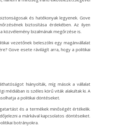
k biztonságosak és hatékonyak legyenek. Gove
őrzésének biztosítása érdekében. Az ilyen
m a közvélemény bizalmának megőrzése is.
litikai vezetőnek beleszólni egy magánvállalat
e? Gove esete rávilágít arra, hogy a politikai
áthatóságot hiányolták, míg mások a vállalat
médiában is széles körű viták alakultak ki. A
olhatja a politikai döntéseket.
agatartást és a termékek minőségét értékelik.
dőjelezni a márkával kapcsolatos döntéseiket.
litikai botrányokra.