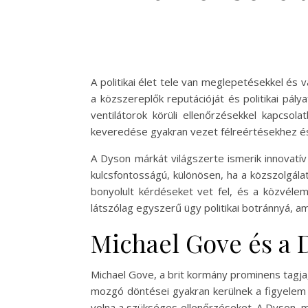
A politikai élet tele van meglepetésekkel és 
a közszereplők reputációját és politikai pálya
ventilátorok körüli ellenőrzésekkel kapcsol
keveredése gyakran vezet félreértésekhez és
A Dyson márkát világszerte ismerik innovatív
kulcsfontosságú, különösen, ha a közszolgálat
bonyolult kérdéseket vet fel, és a közvéle
látszólag egyszerű ügy politikai botránnyá, 
Michael Gove és a 
Michael Gove, a brit kormány prominens tagja, 
mozgó döntései gyakran kerülnek a figyelem
volna a szükséges ellenőrzéseket. A Dyson, m