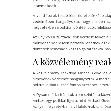
is kiemelkedik.
A ventilátorok tesztelése és ellenőrzése al
védelmében hangsúlyozta, hogy minden szü
helyzetekben a politikai döntéshozók felelő
Az ügy körüli zűrzavar sok kérdést felvet a p
működésébe? Milyen hatással lehetnek ezek a d
döntések nemcsak a közszolgáltatásokra, han
A közvélemény reak
A közvélemény reakciója Michael Gove és a D
hírnevének védelmét hangsúlyozták. A média f
politikai diskurzusban fontos szerepet játszi
A Dyson márka iránti bizalom szintén a közvé
Amikor egy politikai figura, mint Michael Go
Az ilyen helyzetekben a vállalatoknak különöse