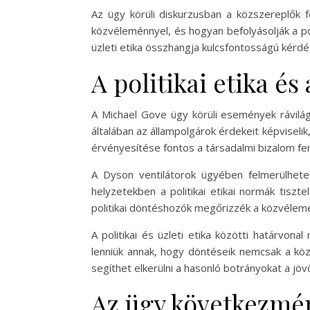
Az ügy körüli diskurzusban a közszereplők f
közvéleménnyel, és hogyan befolyásolják a po
üzleti etika összhangja kulcsfontosságú kérdés
A politikai etika é
A Michael Gove ügy körüli események rávilágí
általában az állampolgárok érdekeit képviselik
érvényesítése fontos a társadalmi bizalom f
A Dyson ventilátorok ügyében felmerülhete
helyzetekben a politikai etikai normák tiszt
politikai döntéshozók megőrizzék a közvélemé
A politikai és üzleti etika közötti határvona
lenniük annak, hogy döntéseik nemcsak a köz
segíthet elkerülni a hasonló botrányokat a jöv
Az ügy következmén