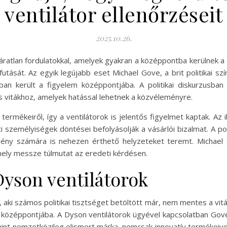
ventilátor ellenőrzéseit
2025.10.26.
váratlan fordulatokkal, amelyek gyakran a középpontba kerülnek 
futását. Az egyik legújabb eset Michael Gove, a brit politikai sz
atban került a figyelem középpontjába. A politikai diskurzusb
 vitákhoz, amelyek hatással lehetnek a közvéleményre.
 termékeiről, így a ventilátorok is jelentős figyelmet kaptak. 
i személyiségek döntései befolyásolják a vásárlói bizalmat. A po
mény számára is nehezen érthető helyzeteket teremt. Michael
amely messze túlmutat az eredeti kérdésen.
Dyson ventilátorok
aki számos politikai tisztséget betöltött már, nem mentes a vitákt
 középpontjába. A Dyson ventilátorok ügyével kapcsolatban Go
int nemzetközileg elismert márka, nemcsak innovatív termékeive