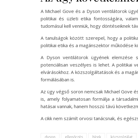
A Michael Gove és a Dyson ventilátorok ügyé
politikai és üzleti etika fontosságára, va
tudomásul kell venniük, hogy döntéseiknek távo
A tanulságok között szerepel, hogy a politik
politikai etika és a magánszektor működése kö
A Dyson ventilátorok ügyének elemzése so
potenciálisan veszélyes is lehet. A politikai
elvárásokhoz. A közszolgáltatások és a magán
formálásában is.
Az ügy végső soron nemcsak Michael Gove és a
is, amely folyamatosan formálja a társadalm
hatásai vannak, hanem hosszú távú következm
A cikk nem számít orvosi tanácsnak, és egés
dyson
ellenőrzés
hírek
közszolgálat