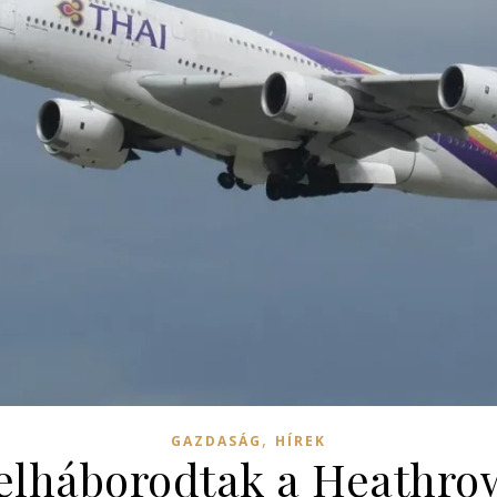
,
GAZDASÁG
HÍREK
elháborodtak a Heathrow