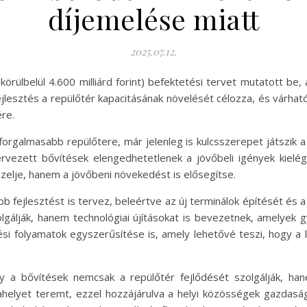
díjemelése miatt
2025.07.12.
körülbelül 4.600 milliárd forint) befektetési tervet mutatott be,
ejlesztés a repülőtér kapacitásának növelését célozza, és várható
re.
forgalmasabb repülőtere, már jelenleg is kulcsszerepet játszik 
tervezett bővítések elengedhetetlenek a jövőbeli igények kielég
zelje, hanem a jövőbeni növekedést is elősegítse.
b fejlesztést is tervez, beleértve az új terminálok építését és 
gálják, hanem technológiai újításokat is bevezetnek, amelyek gy
ési folyamatok egyszerűsítése is, amely lehetővé teszi, hogy a 
 a bővítések nemcsak a repülőtér fejlődését szolgálják, han
elyet teremt, ezzel hozzájárulva a helyi közösségek gazdasági