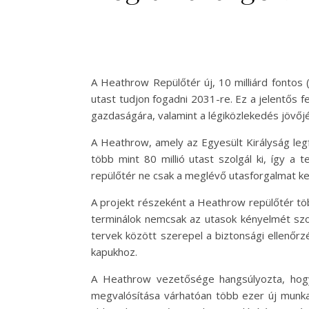
A Heathrow Repülőtér új, 10 milliárd fontos (
utast tudjon fogadni 2031-re. Ez a jelentős f
gazdaságára, valamint a légiközlekedés jövőjé
A Heathrow, amely az Egyesült Királyság leg
több mint 80 millió utast szolgál ki, így a 
repülőtér ne csak a meglévő utasforgalmat ke
A projekt részeként a Heathrow repülőtér töb
terminálok nemcsak az utasok kényelmét szol
tervek között szerepel a biztonsági ellenőrz
kapukhoz.
A Heathrow vezetősége hangsúlyozta, hogy
megvalósítása várhatóan több ezer új munkah