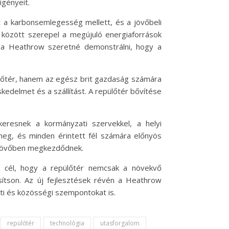
igényeit.
t a karbonsemlegesség mellett, és a jövőbeli
ei között szerepel a megújuló energiaforrások
l a Heathrow szeretné demonstrálni, hogy a
ülőtér, hanem az egész brit gazdaság számára
kedelmet és a szállítást. A repülőtér bővítése
resnek a kormányzati szervekkel, a helyi
meg, és minden érintett fél számára előnyös
eljövőben megkezdődnek.
A cél, hogy a repülőtér nemcsak a növekvő
osítson. Az új fejlesztések révén a Heathrow
ti és közösségi szempontokat is.
repülőtér
technológia
utasforgalom