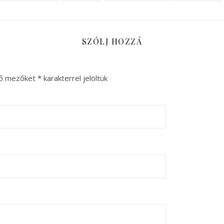
SZÓLJ HOZZÁ
ző mezőket
*
karakterrel jelöltük