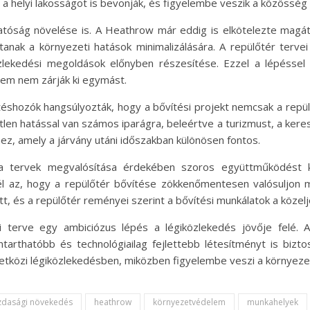
a helyi lakosságot is bevonják, és figyelembe veszik a közösség 
hatóság növelése is. A Heathrow már eddig is elkötelezte magá
ítanak a környezeti hatások minimalizálására. A repülőtér terv
özlekedési megoldások előnyben részesítése. Ezzel a lépésse
lem nem zárják ki egymást.
téshozók hangsúlyozták, hogy a bővítési projekt nemcsak a rep
en hatással van számos iparágra, beleértve a turizmust, a keres
z, amely a járvány utáni időszakban különösen fontos.
tervek megvalósítása érdekében szoros együttműködést ke
l az, hogy a repülőtér bővítése zökkenőmentesen valósuljon 
tt, és a repülőtér reményei szerint a bővítési munkálatok a köz
terve egy ambiciózus lépés a légiközlekedés jövője felé. 
tarthatóbb és technológiailag fejlettebb létesítményt is bizt
tközi légiközlekedésben, miközben figyelembe veszi a környeze
zdasági növekedés
heathrow
környezetvédelem
munkahelyek