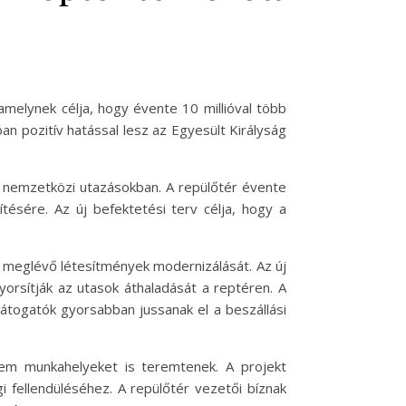
 amelynek célja, hogy évente 10 millióval több
an pozitív hatással lesz az Egyesült Királyság
a nemzetközi utazásokban. A repülőtér évente
ítésére. Az új befektetési terv célja, hogy a
a meglévő létesítmények modernizálását. Az új
orsítják az utasok áthaladását a reptéren. A
látogatók gyorsabban jussanak el a beszállási
em munkahelyeket is teremtenek. A projekt
 fellendüléséhez. A repülőtér vezetői bíznak