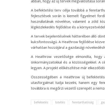
abban, hogy az új tervek megvalósítása során 
A befektetési terv célja továbbá a fenntart
fejlesztések során is kiemelt figyelmet ford
használatának növelése, valamint a zöld k
légiközlekedés fejlődése és a környezetvéde
A tervek bejelentésének hátterében álló dön
kulcsfontosságú. A Heathrow fejlődése közvetl
várhatóan hozzájárul a gazdasági növekedéshe
A Heathrow vezetősége elmondta, hogy a 
önkormányzatokkal és a közösségekkel. A cé
legyen. A projekt előkészítése már elkezdődö
Összességében a Heathrow új befektetési 
utasforgalmat tudja kezelni, hanem egy fenn
továbbra is megőrzi vezető szerepét a nemze
befektetés
bővítés
fenntarthatóság
ga