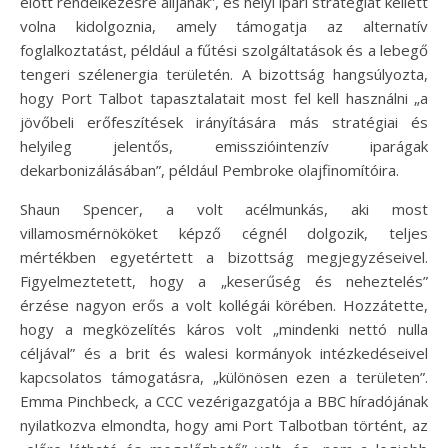
előtt rendelkezésre álljanak”, és helyi ipari stratégiát kellett
volna kidolgoznia, amely támogatja az alternatív
foglalkoztatást, például a fűtési szolgáltatások és a lebegő
tengeri szélenergia területén. A bizottság hangsúlyozta,
hogy Port Talbot tapasztalatait most fel kell használni „a
jövőbeli erőfeszítések irányítására más stratégiai és
helyileg jelentős, emisszióintenzív iparágak
dekarbonizálásában”, például Pembroke olajfinomítóira.
Shaun Spencer, a volt acélmunkás, aki most
villamosmérnököket képző cégnél dolgozik, teljes
mértékben egyetértett a bizottság megjegyzéseivel.
Figyelmeztetett, hogy a „keserűség és neheztelés”
érzése nagyon erős a volt kollégái körében. Hozzátette,
hogy a megközelítés káros volt „mindenki nettó nulla
céljával” és a brit és walesi kormányok intézkedéseivel
kapcsolatos támogatásra, „különösen ezen a területen”.
Emma Pinchbeck, a CCC vezérigazgatója a BBC híradójának
nyilatkozva elmondta, hogy ami Port Talbotban történt, az