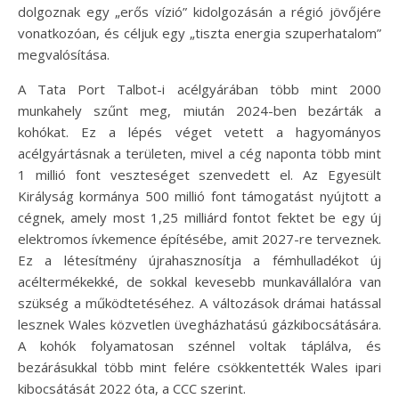
dolgoznak egy „erős vízió” kidolgozásán a régió jövőjére
vonatkozóan, és céljuk egy „tiszta energia szuperhatalom”
megvalósítása.
A Tata Port Talbot-i acélgyárában több mint 2000
munkahely szűnt meg, miután 2024-ben bezárták a
kohókat. Ez a lépés véget vetett a hagyományos
acélgyártásnak a területen, mivel a cég naponta több mint
1 millió font veszteséget szenvedett el. Az Egyesült
Királyság kormánya 500 millió font támogatást nyújtott a
cégnek, amely most 1,25 milliárd fontot fektet be egy új
elektromos ívkemence építésébe, amit 2027-re terveznek.
Ez a létesítmény újrahasznosítja a fémhulladékot új
acéltermékekké, de sokkal kevesebb munkavállalóra van
szükség a működtetéséhez. A változások drámai hatással
lesznek Wales közvetlen üvegházhatású gázkibocsátására.
A kohók folyamatosan szénnel voltak táplálva, és
bezárásukkal több mint felére csökkentették Wales ipari
kibocsátását 2022 óta, a CCC szerint.