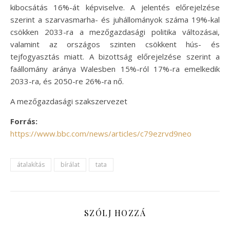
kibocsátás 16%-át képviselve. A jelentés előrejelzése
szerint a szarvasmarha- és juhállományok száma 19%-kal
csökken 2033-ra a mezőgazdasági politika változásai,
valamint az országos szinten csökkent hús- és
tejfogyasztás miatt. A bizottság előrejelzése szerint a
faállomány aránya Walesben 15%-ról 17%-ra emelkedik
2033-ra, és 2050-re 26%-ra nő.
A mezőgazdasági szakszervezet
Forrás:
https://www.bbc.com/news/articles/c79ezrvd9neo
átalakítás
bírálat
tata
SZÓLJ HOZZÁ