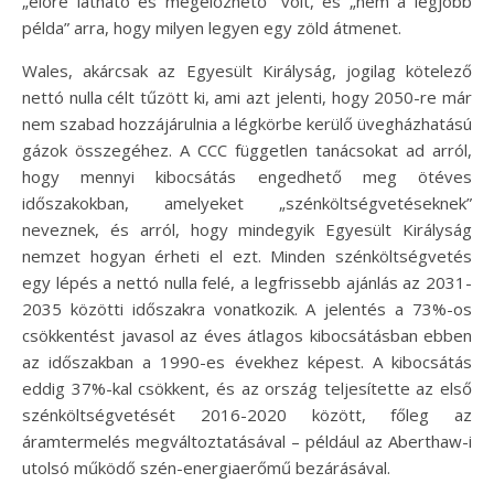
„előre látható és megelőzhető” volt, és „nem a legjobb
példa” arra, hogy milyen legyen egy zöld átmenet.
Wales, akárcsak az Egyesült Királyság, jogilag kötelező
nettó nulla célt tűzött ki, ami azt jelenti, hogy 2050-re már
nem szabad hozzájárulnia a légkörbe kerülő üvegházhatású
gázok összegéhez. A CCC független tanácsokat ad arról,
hogy mennyi kibocsátás engedhető meg ötéves
időszakokban, amelyeket „szénköltségvetéseknek”
neveznek, és arról, hogy mindegyik Egyesült Királyság
nemzet hogyan érheti el ezt. Minden szénköltségvetés
egy lépés a nettó nulla felé, a legfrissebb ajánlás az 2031-
2035 közötti időszakra vonatkozik. A jelentés a 73%-os
csökkentést javasol az éves átlagos kibocsátásban ebben
az időszakban a 1990-es évekhez képest. A kibocsátás
eddig 37%-kal csökkent, és az ország teljesítette az első
szénköltségvetését 2016-2020 között, főleg az
áramtermelés megváltoztatásával – például az Aberthaw-i
utolsó működő szén-energiaerőmű bezárásával.