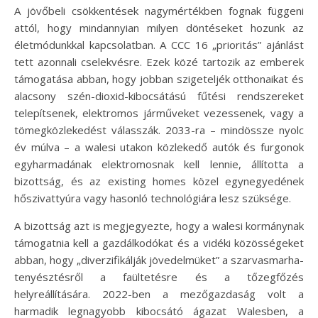
A jövőbeli csökkentések nagymértékben fognak függeni
attól, hogy mindannyian milyen döntéseket hozunk az
életmódunkkal kapcsolatban. A CCC 16 „prioritás” ajánlást
tett azonnali cselekvésre. Ezek közé tartozik az emberek
támogatása abban, hogy jobban szigeteljék otthonaikat és
alacsony szén-dioxid-kibocsátású fűtési rendszereket
telepítsenek, elektromos járműveket vezessenek, vagy a
tömegközlekedést válasszák. 2033-ra – mindössze nyolc
év múlva – a walesi utakon közlekedő autók és furgonok
egyharmadának elektromosnak kell lennie, állította a
bizottság, és az existing homes közel egynegyedének
hőszivattyúra vagy hasonló technológiára lesz szüksége.
A bizottság azt is megjegyezte, hogy a walesi kormánynak
támogatnia kell a gazdálkodókat és a vidéki közösségeket
abban, hogy „diverzifikálják jövedelmüket” a szarvasmarha-
tenyésztésről a faültetésre és a tőzegfőzés
helyreállítására. 2022-ben a mezőgazdaság volt a
harmadik legnagyobb kibocsátó ágazat Walesben, a