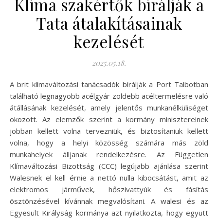
Klíma szakértők bírálják a
Tata átalakításainak
kezelését
2025.05.18.
A brit klímaváltozási tanácsadók bírálják a Port Talbotban
található legnagyobb acélgyár zöldebb acéltermelésre való
átállásának kezelését, amely jelentős munkanélküliséget
okozott. Az elemzők szerint a kormány minisztereinek
jobban kellett volna tervezniük, és biztosítaniuk kellett
volna, hogy a helyi közösség számára más zöld
munkahelyek álljanak rendelkezésre. Az Független
Klímaváltozási Bizottság (CCC) legújabb ajánlása szerint
Walesnek el kell érnie a nettó nulla kibocsátást, amit az
elektromos járművek, hőszivattyúk és fásítás
ösztönzésével kívánnak megvalósítani. A walesi és az
Egyesült Királyság kormánya azt nyilatkozta, hogy együtt