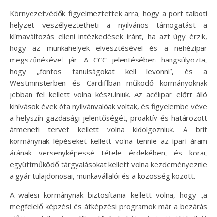
Környezetvédők figyelmeztettek arra, hogy a port talboti
helyzet veszélyeztetheti a nyilvános támogatást a
klímaváltozás elleni intézkedések iránt, ha azt úgy érzik,
hogy az munkahelyek elvesztésével és a nehézipar
megszűnésével jár. A CCC jelentésében hangsúlyozta,
hogy „fontos tanulságokat kell levonni”, és a
Westminsterben és Cardiffban működő kormányoknak
jobban fel kellett volna készülniük. Az acélipar előtt álló
kihívások évek óta nyilvánvalóak voltak, és figyelembe véve
a helyszín gazdasági jelentőségét, proaktív és határozott
átmeneti tervet kellett volna kidolgozniuk. A brit
kormánynak lépéseket kellett volna tennie az ipari áram
árának versenyképessé tétele érdekében, és korai,
együttműködő tárgyalásokat kellett volna kezdeményeznie
a gyár tulajdonosai, munkavállalói és a közösség között.
A walesi kormánynak biztosítania kellett volna, hogy „a
megfelelő képzési és átképzési programok már a bezárás