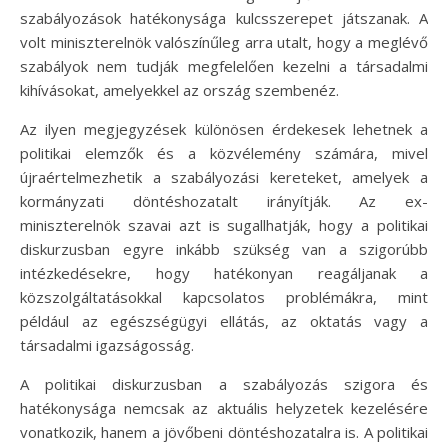
szabályozások hatékonysága kulcsszerepet játszanak. A
volt miniszterelnök valószínűleg arra utalt, hogy a meglévő
szabályok nem tudják megfelelően kezelni a társadalmi
kihívásokat, amelyekkel az ország szembenéz.
Az ilyen megjegyzések különösen érdekesek lehetnek a
politikai elemzők és a közvélemény számára, mivel
újraértelmezhetik a szabályozási kereteket, amelyek a
kormányzati döntéshozatalt irányítják. Az ex-
miniszterelnök szavai azt is sugallhatják, hogy a politikai
diskurzusban egyre inkább szükség van a szigorúbb
intézkedésekre, hogy hatékonyan reagáljanak a
közszolgáltatásokkal kapcsolatos problémákra, mint
például az egészségügyi ellátás, az oktatás vagy a
társadalmi igazságosság.
A politikai diskurzusban a szabályozás szigora és
hatékonysága nemcsak az aktuális helyzetek kezelésére
vonatkozik, hanem a jövőbeni döntéshozatalra is. A politikai