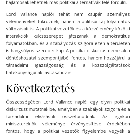
hajlamosak lehetnek más politikai alternatívák felé fordulni.
Lord Vallance naplói tehát nem csupán személyes
véleményeket tükröznek, hanem a politikai táj folyamatos
változásait is. A politikai vezetők és a közvélemény közötti
interakciók kulcsszerepet játszanak a demokratikus
folyamatokban, és a szabályozás szigora ezen a területen
is hangsúlyos szerepet kap. A politikai diskurzus nemcsak a
döntéshozatal szempontjából fontos, hanem hozzájárul a
társadalmi igazságosság és a közszolgáltatások
hatékonyságának javításához is.
Következtetés
Összességében Lord Vallance naplói egy olyan politikai
diskurzust mutatnak be, amelyben a szabályok szigora és a
társadalmi elvárások összefonódnak. Az egykori
miniszterelnök véleménye érvényesítése érdekében
fontos, hogy a politikai vezetők figyelembe vegyék a