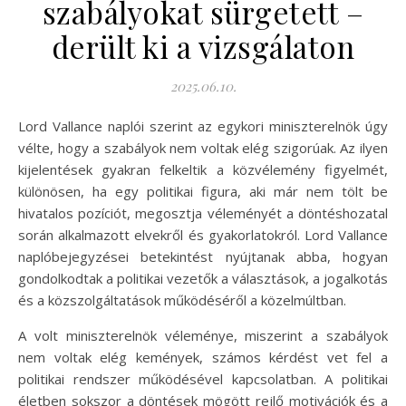
szabályokat sürgetett –
derült ki a vizsgálaton
2025.06.10.
Lord Vallance naplói szerint az egykori miniszterelnök úgy
vélte, hogy a szabályok nem voltak elég szigorúak. Az ilyen
kijelentések gyakran felkeltik a közvélemény figyelmét,
különösen, ha egy politikai figura, aki már nem tölt be
hivatalos pozíciót, megosztja véleményét a döntéshozatal
során alkalmazott elvekről és gyakorlatokról. Lord Vallance
naplóbejegyzései betekintést nyújtanak abba, hogyan
gondolkodtak a politikai vezetők a választások, a jogalkotás
és a közszolgáltatások működéséről a közelmúltban.
A volt miniszterelnök véleménye, miszerint a szabályok
nem voltak elég kemények, számos kérdést vet fel a
politikai rendszer működésével kapcsolatban. A politikai
életben sokszor a döntések mögött rejlő motivációk és a