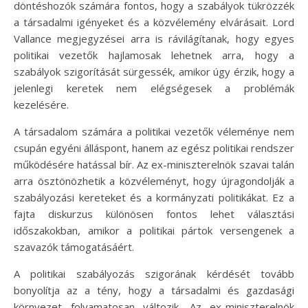
döntéshozók számára fontos, hogy a szabályok tükrözzék
a társadalmi igényeket és a közvélemény elvárásait. Lord
Vallance megjegyzései arra is rávilágítanak, hogy egyes
politikai vezetők hajlamosak lehetnek arra, hogy a
szabályok szigorítását sürgessék, amikor úgy érzik, hogy a
jelenlegi keretek nem elégségesek a problémák
kezelésére.
A társadalom számára a politikai vezetők véleménye nem
csupán egyéni álláspont, hanem az egész politikai rendszer
működésére hatással bír. Az ex-miniszterelnök szavai talán
arra ösztönözhetik a közvéleményt, hogy újragondolják a
szabályozási kereteket és a kormányzati politikákat. Ez a
fajta diskurzus különösen fontos lehet választási
időszakokban, amikor a politikai pártok versengenek a
szavazók támogatásáért.
A politikai szabályozás szigorának kérdését tovább
bonyolítja az a tény, hogy a társadalmi és gazdasági
környezet folyamatosan változik. Az ex-miniszterelnök