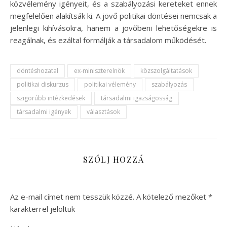
közvélemény igényeit, és a szabályozási kereteket ennek
megfelelően alakítsák ki. A jövő politikai döntései nemcsak a
jelenlegi kihívásokra, hanem a jövőbeni lehetőségekre is
reagálnak, és ezáltal formálják a társadalom működését.
döntéshozatal
ex-miniszterelnök
közszolgáltatások
politikai diskurzus
politikai vélemény
szabályozás
szigorúbb intézkedések
társadalmi igazságosság
társadalmi igények
választások
SZÓLJ HOZZÁ
Az e-mail címet nem tesszük közzé.
A kötelező mezőket
*
karakterrel jelöltük