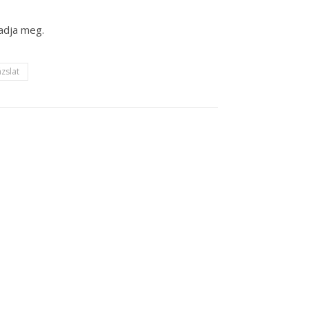
adja meg.
zslat