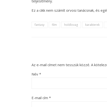
teljesítmény.
Ez a cikk nem számít orvosi tanácsnak, és e
fantasy
film
holdlovag
karakterek
Az e-mail címet nem tesszük közzé.
A kötele
Név
*
E-mail cím
*