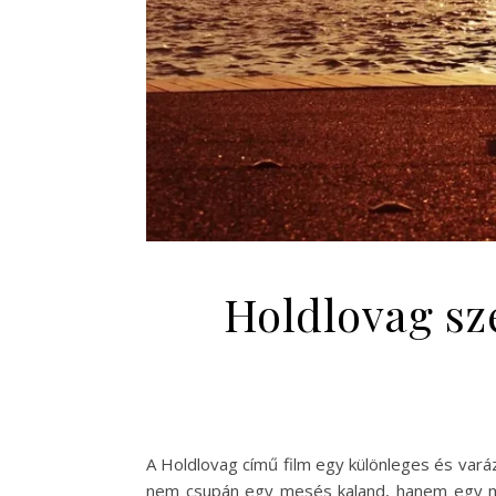
Holdlovag sze
A Holdlovag című film egy különleges és varázs
nem csupán egy mesés kaland, hanem egy mé