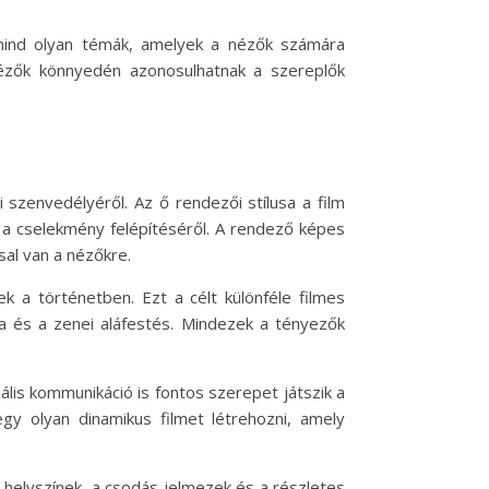
 mind olyan témák, amelyek a nézők számára
nézők könnyedén azonosulhatnak a szereplők
szenvedélyéről. Az ő rendezői stílusa a film
 a cselekmény felépítéséről. A rendező képes
sal van a nézőkre.
 a történetben. Ezt a célt különféle filmes
ta és a zenei aláfestés. Mindezek a tényezők
ális kommunikáció is fontos szerepet játszik a
gy olyan dinamikus filmet létrehozni, amely
s helyszínek, a csodás jelmezek és a részletes