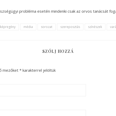
gészségügyi probléma esetén mindenki csak az orvos tanácsát fog
képregény
média
sorozat
szereposztás
színészek
vará
SZÓLJ HOZZÁ
ző mezőket
*
karakterrel jelöltük