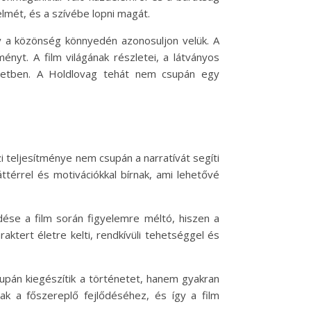
lmét, és a szívébe lopni magát.
gy a közönség könnyedén azonosuljon velük. A
nyt. A film világának részletei, a látványos
énetben. A Holdlovag tehát nem csupán egy
 teljesítménye nem csupán a narratívát segíti
térrel és motivációkkal bírnak, ami lehetővé
lődése a film során figyelemre méltó, hiszen a
aktert életre kelti, rendkívüli tehetséggel és
csupán kiegészítik a történetet, hanem gyakran
nak a főszereplő fejlődéséhez, és így a film