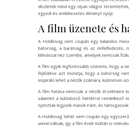
díszletek mind egy olyan világot teremtettek,
egyedi és emlékezetes élményt nyújt.
A film üzenete és h
A Holdlovag nem csupán egy kalandos mese,
bátorság, a barátság és az önfelfedezés, 
kihívással néz szembe, amelyek nemcsak fizik
A film egyik legfontosabb üzenete, hogy a n
fejlődése azt mutatja, hogy a bátorság ne
inspiráló lehet a nézők számára, különösen azo
A film hatása nemcsak a nézők érzelmeire ko
valamint a különböző háttérrel rendelkező 
nyitottak legyünk mások iránt, és támogassuk
A Holdlovag tehát nem csupán egy egyszerű s
univerzálisak, így a film évek múltán is rele