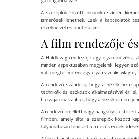
gazdagabbá válik.
A szereplők közötti dinamika szintén kiem
ismerősek lehetnek. Ezek a kapcsolatok te
érzelmeivel és döntéseivel.
A film rendezője és
A Holdlovag rendezője egy olyan művész, aki
minden aspektusában megjelenik, legyen szó 
volt megteremteni egy olyan vizuális világot,
A rendező szándéka, hogy a nézők ne csupán
technikák és eszközök alkalmazásával éri el
hozzájárulnak ahhoz, hogy a nézők elmerüljen
A rendező emellett nagy hangsúlyt fektetett a
filmben, amely által a szereplők közötti k
folyamatosan fenntartja a nézők érdeklődését
A film stílusában érezhető egyfajta mesebeli 