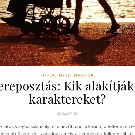
,
HÍREK
MINDENNAPOK
reposztás: Kik alakítják
karaktereket?
2024.05.30.
latos világba kalauzolja el a nézőt, ahol a kaland, a felfedezés 
lyebb üzenetet is hordoz, amely a személyes fejlődésről, az 