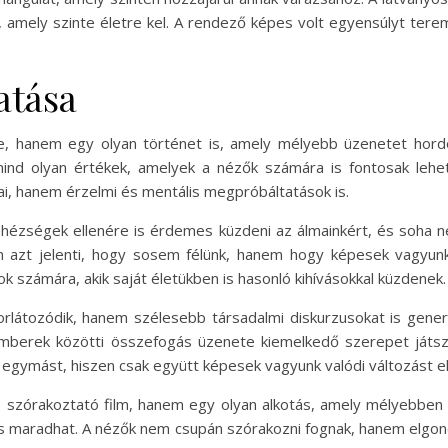
 amely szinte életre kel. A rendező képes volt egyensúlyt teremte
atása
 hanem egy olyan történet is, amely mélyebb üzenetet hordoz
mind olyan értékek, amelyek a nézők számára is fontosak lehe
ai, hanem érzelmi és mentális megpróbáltatások is.
ehézségek ellenére is érdemes küzdeni az álmainkért, és soha n
m azt jelenti, hogy sosem félünk, hanem hogy képesek vagyunk
k számára, akik saját életükben is hasonló kihívásokkal küzdenek.
rlátozódik, hanem szélesebb társadalmi diskurzusokat is gene
emberek közötti összefogás üzenete kiemelkedő szerepet játszi
 egymást, hiszen csak együtt képesek vagyunk valódi változást el
zórakoztató film, hanem egy olyan alkotás, amely mélyebben ha
váns maradhat. A nézők nem csupán szórakozni fognak, hanem elgond