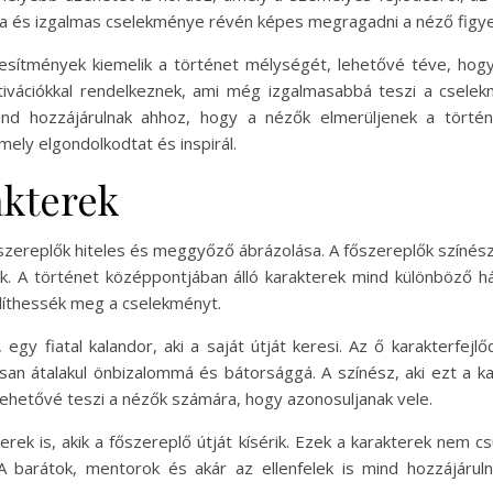
ása és izgalmas cselekménye révén képes megragadni a néző figye
jesítmények kiemelik a történet mélységét, lehetővé téve, ho
ivációkkal rendelkeznek, ami még izgalmasabbá teszi a cselekmé
ind hozzájárulnak ahhoz, hogy a nézők elmerüljenek a tört
mely elgondolkodtat és inspirál.
akterek
szereplők hiteles és meggyőző ábrázolása. A főszereplők színészi
k. A történet középpontjában álló karakterek mind különböző hát
líthessék meg a cselekményt.
egy fiatal kalandor, aki a saját útját keresi. Az ő karakterfej
an átalakul önbizalommá és bátorsággá. A színész, aki ezt a kar
 lehetővé teszi a nézők számára, hogy azonosuljanak vele.
erek is, akik a főszereplő útját kísérik. Ezek a karakterek nem 
A barátok, mentorok és akár az ellenfelek is mind hozzájárul