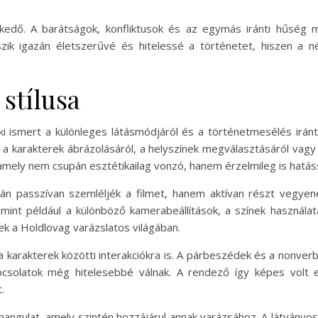
elkedő. A barátságok, konfliktusok és az egymás iránti hűség
szik igazán életszerűvé és hitelessé a történetet, hiszen a 
 stílusa
 ismert a különleges látásmódjáról és a történetmesélés iránti 
a karakterek ábrázolásáról, a helyszínek megválasztásáról vagy
 amely nem csupán esztétikailag vonzó, hanem érzelmileg is hatás
 passzívan szemléljék a filmet, hanem aktívan részt vegyenek
, mint például a különböző kamerabeállítások, a színek használa
ek a Holdlovag varázslatos világában.
 karakterek közötti interakciókra is. A párbeszédek és a nonverb
apcsolatok még hitelesebbé válnak. A rendező így képes volt e
.
hangulat, amely szintén hozzájárul annak varázsához. A látványo