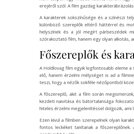
erejéről szól. A film gazdag karakterábrázol
A karakterek sokszínűsége és a színészi tel
különböző szereplők eltérő háttérrel és mot
helyszínek és a jól megírt párbeszédek m
szórakoztató film, hanem egy olyan alkotás, a
Főszereplők és kar
A Holdlovag film egyik legfontosabb eleme a 
elő, hanem érzelmi mélységet is ad a filmne
teszi, hogy a nézők sokféle nézőpontból köze
A főszereplő, akit a film során megismerünk, 
kezdeti naivitása és bátortalansága fokozatos
hiteles érzelmi megjelenítéssel dolgozik, ami
Ezen kívül a filmben szerepelnek olyan karakt
fontos leckéket tanítanak a főszereplőnek. 