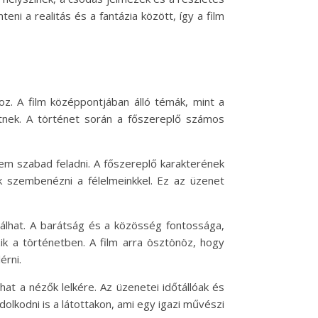
ni a realitás és a fantázia között, így a film
. A film középpontjában álló témák, mint a
tnek. A történet során a főszereplő számos
em szabad feladni. A főszereplő karakterének
 szembenézni a félelmeinkkel. Ez az üzenet
rálhat. A barátság és a közösség fontossága,
k a történetben. A film arra ösztönöz, hogy
érni.
t a nézők lelkére. Az üzenetei időtállóak és
olkodni is a látottakon, ami egy igazi művészi